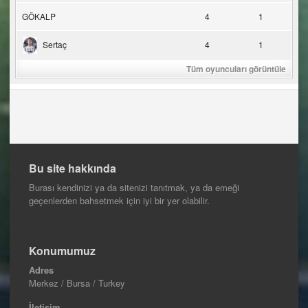
GÖKALP
4
1
Sertaç
4
1
Tüm oyuncuları görüntüle
Bu site hakkında
Burası kendinizi ya da sitenizi tanıtmak, ya da emeği
geçenlerden bahsetmek için iyi bir yer olabilir.
Konumumuz
Adres
Merkez / Bursa / Turkey
İletişim