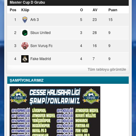
Master Cup D Grubu
Pos
Klüp
O
AV
Puan
1
Artı 3
5
23
15
2
Sbux United
3
28
9
3
Son Vuruş Fc
4
16
9
4
Fake Madrid
4
7
9
Tüm tabloyu görüntüle
ŞAMPİYONLARIMIZ