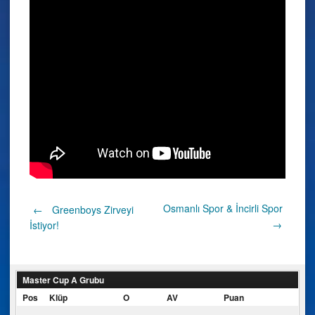
Post
Osmanlı Spor & İncirli Spor
←
Greenboys Zirveyi
→
İstiyor!
navigation
Master Cup A Grubu
Pos
Klüp
O
AV
Puan