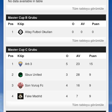
No data available in table
Tüm tabloyu görüntüle
Master Cup B Grubu
Pos
Klüp
O
AV
Puan
1
Altay Futbol Okulları
0
0
0
Tüm tabloyu görüntüle
Master Cup C Grubu
Pos
Klüp
O
AV
Puan
1
Artı 3
5
23
15
2
Sbux United
3
28
9
3
Son Vuruş Fc
4
16
9
4
Fake Madrid
4
7
9
Tüm tabloyu görüntüle