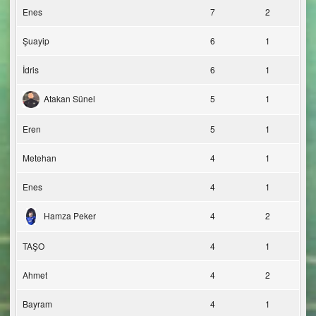
Enes
7
2
Şuayip
6
1
İdris
6
1
Atakan Sünel
5
1
Eren
5
1
Metehan
4
1
Enes
4
1
Hamza Peker
4
2
TAŞO
4
1
Ahmet
4
2
Bayram
4
1