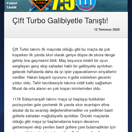
Çift Turbo Galibiyetle Tanıştı!
12 Temmuz 2020
Çift Turbo takımı ilk maçında olduğu gibi bu maçta da çok
koşarken ilk yarıda skor olarak geriye düşse de skora denge
getirip öne geçmesini bildi. Maç boyunca istekli bir oyun
sergileyen genç ekip sahadan haklı bir galibiyetle ayrılırken
gelecek haftalarda daha da iyi işler yapacaklarının sinyallerini
verdiler. Hakan başarılı oyununu 4 golle süslerken gecenin
yıldızı oldu, Tahir tecrübesiyle takıma ciddi katkı sağlarken
Murat da orta alanın en çok koşan isimlerinden oldu.
1178 Süleymanşah takımı maça iyi başlayıp buldukları
pozisyonları gole çevirerek ilk yarıda skor avantajını eline
alsalar da bu avantajı değerlendiremediler ve yedikleri basit
gollerle sahadan mağlubiyetle ayrıldılar. Önceki maçlarda
olduğu gibi maça iyi başlamalarına karşın devamını
getiremeyen ekip yenilen basit gollere çare bulamadıkları için