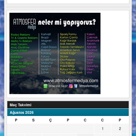
Maç Takvimi
Ağustos 2026
P
S
Ç
P
C
C
P
1
2