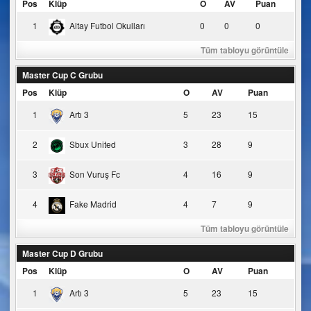
Pos
Klüp
O
AV
Puan
1
Altay Futbol Okulları
0
0
0
Tüm tabloyu görüntüle
Master Cup C Grubu
Pos
Klüp
O
AV
Puan
1
Artı 3
5
23
15
2
Sbux United
3
28
9
3
Son Vuruş Fc
4
16
9
4
Fake Madrid
4
7
9
Tüm tabloyu görüntüle
Master Cup D Grubu
Pos
Klüp
O
AV
Puan
1
Artı 3
5
23
15