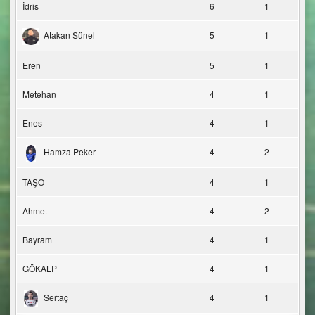
İdris
6
1
Atakan Sünel
5
1
Eren
5
1
Metehan
4
1
Enes
4
1
Hamza Peker
4
2
TAŞO
4
1
Ahmet
4
2
Bayram
4
1
GÖKALP
4
1
Sertaç
4
1