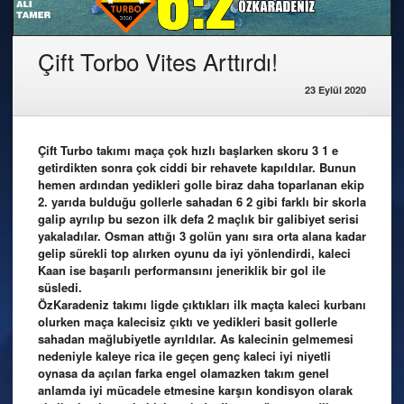
Çift Torbo Vites Arttırdı!
23 Eylül 2020
Çift Turbo takımı maça çok hızlı başlarken skoru 3 1 e
getirdikten sonra çok ciddi bir rehavete kapıldılar. Bunun
hemen ardından yedikleri golle biraz daha toparlanan ekip
2. yarıda bulduğu gollerle sahadan 6 2 gibi farklı bir skorla
galip ayrılıp bu sezon ilk defa 2 maçlık bir galibiyet serisi
yakaladılar. Osman attığı 3 golün yanı sıra orta alana kadar
gelip sürekli top alırken oyunu da iyi yönlendirdi, kaleci
Kaan ise başarılı performansını jeneriklik bir gol ile
süsledi.
ÖzKaradeniz takımı ligde çıktıkları ilk maçta kaleci kurbanı
olurken maça kalecisiz çıktı ve yedikleri basit gollerle
sahadan mağlubiyetle ayrıldılar. As kalecinin gelmemesi
nedeniyle kaleye rica ile geçen genç kaleci iyi niyetli
oynasa da açılan farka engel olamazken takım genel
anlamda iyi mücadele etmesine karşın kondisyon olarak