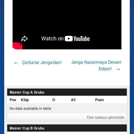
Post
Jenga Kazanmaya Devam
←
Çorba’lar Jenga’dan!
Ediyor!
→
navigation
Master Cup A Grubu
Pos
Klüp
O
AV
Puan
No data available in table
Tüm tabloyu görüntüle
Master Cup B Grubu