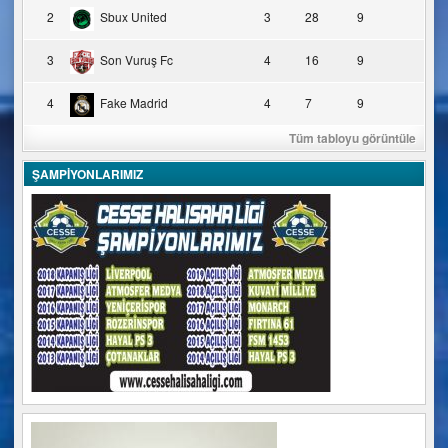
2
Sbux United
3
28
9
3
Son Vuruş Fc
4
16
9
4
Fake Madrid
4
7
9
Tüm tabloyu görüntüle
ŞAMPİYONLARIMIZ