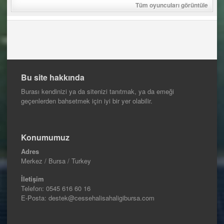
Tüm oyuncuları görüntüle
Bu site hakkında
Burası kendinizi ya da sitenizi tanıtmak, ya da emeği
geçenlerden bahsetmek için iyi bir yer olabilir.
Konumumuz
Adres
Merkez / Bursa / Turkey
İletişim
Telefon:
0545 616 60 16
E-Posta: destek@cessehalisahaligibursa.com