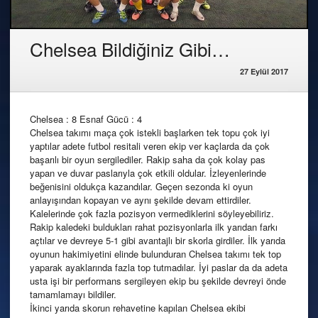
Chelsea Bildiğiniz Gibi…
27 Eylül 2017
Chelsea : 8 Esnaf Gücü : 4
Chelsea takımı maça çok istekli başlarken tek topu çok iyi
yaptılar adete futbol resitali veren ekip ver kaçlarda da çok
başarılı bir oyun sergilediler. Rakip saha da çok kolay pas
yapan ve duvar paslarıyla çok etkili oldular. İzleyenlerinde
beğenisini oldukça kazandılar. Geçen sezonda ki oyun
anlayışından kopayan ve aynı şekilde devam ettirdiler.
Kalelerinde çok fazla pozisyon vermediklerini söyleyebiliriz.
Rakip kaledeki buldukları rahat pozisyonlarla ilk yarıdan farkı
açtılar ve devreye 5-1 gibi avantajlı bir skorla girdiler. İlk yarıda
oyunun hakimiyetini elinde bulunduran Chelsea takımı tek top
yaparak ayaklarında fazla top tutmadılar. İyi paslar da da adeta
usta işi bir performans sergileyen ekip bu şekilde devreyi önde
tamamlamayı bildiler.
İkinci yarıda skorun rehavetine kapılan Chelsea ekibi