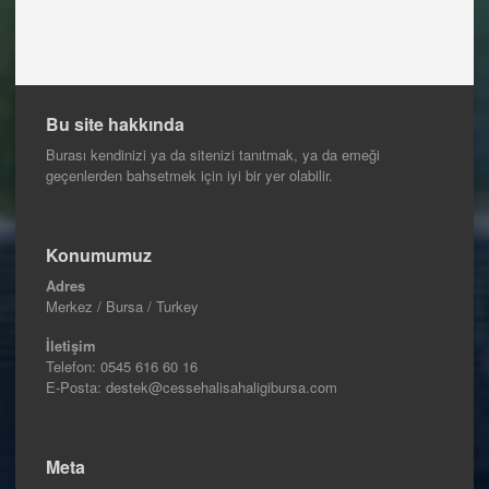
Bu site hakkında
Burası kendinizi ya da sitenizi tanıtmak, ya da emeği
geçenlerden bahsetmek için iyi bir yer olabilir.
Konumumuz
Adres
Merkez / Bursa / Turkey
İletişim
Telefon:
0545 616 60 16
E-Posta: destek@cessehalisahaligibursa.com
Meta