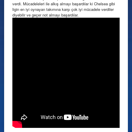
verdi. Mücadeleleri ile alkış almayı başardılar ki Chelsea gibi
ligin en iyi oynayan takımına karşı çok iyi mücadele verdiler
diyebilir ve geçer not almayı başardılar.