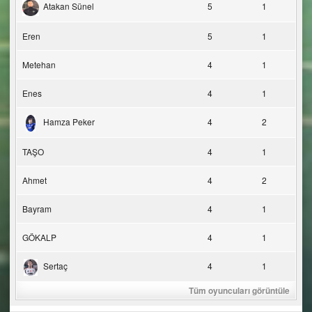
Atakan Sünel
5
1
Eren
5
1
Metehan
4
1
Enes
4
1
Hamza Peker
4
2
TAŞO
4
1
Ahmet
4
2
Bayram
4
1
GÖKALP
4
1
Sertaç
4
1
Tüm oyuncuları görüntüle