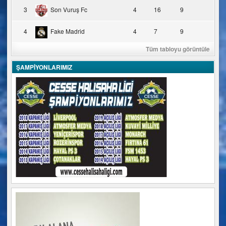
3
Son Vuruş Fc
4
16
9
4
Fake Madrid
4
7
9
Tüm tabloyu görüntüle
ŞAMPİYONLARIMIZ