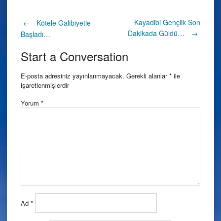
Post
Kayadibi Gençlik Son
←
Kötele Galibiyetle
Dakikada Güldü…
→
Başladı…
navigation
Start a Conversation
E-posta adresiniz yayınlanmayacak.
Gerekli alanlar
*
ile
işaretlenmişlerdir
Yorum
*
Ad
*