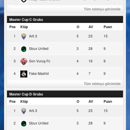
Tüm tabloyu görüntüle
Master Cup C Grubu
Pos
Klüp
O
AV
Puan
1
Artı 3
5
23
15
2
Sbux United
3
28
9
3
Son Vuruş Fc
4
16
9
4
Fake Madrid
4
7
9
Tüm tabloyu görüntüle
Master Cup D Grubu
Pos
Klüp
O
AV
Puan
1
Artı 3
5
23
15
2
Sbux United
3
28
9