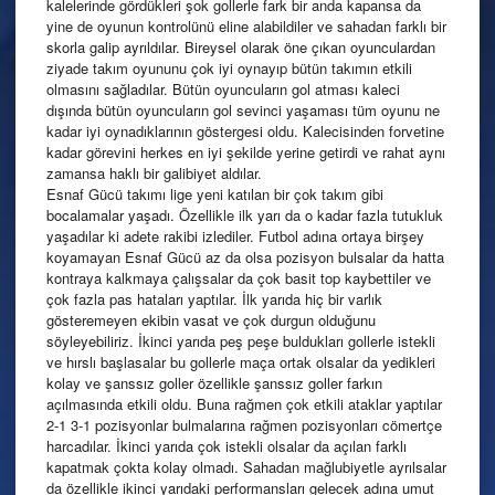
kalelerinde gördükleri şok gollerle fark bir anda kapansa da
yine de oyunun kontrolünü eline alabildiler ve sahadan farklı bir
skorla galip ayrıldılar. Bireysel olarak öne çıkan oyunculardan
ziyade takım oyununu çok iyi oynayıp bütün takımın etkili
olmasını sağladılar. Bütün oyuncuların gol atması kaleci
dışında bütün oyuncuların gol sevinci yaşaması tüm oyunu ne
kadar iyi oynadıklarının göstergesi oldu. Kalecisinden forvetine
kadar görevini herkes en iyi şekilde yerine getirdi ve rahat aynı
zamansa haklı bir galibiyet aldılar.
Esnaf Gücü takımı lige yeni katılan bir çok takım gibi
bocalamalar yaşadı. Özellikle ilk yarı da o kadar fazla tutukluk
yaşadılar ki adete rakibi izlediler. Futbol adına ortaya birşey
koyamayan Esnaf Gücü az da olsa pozisyon bulsalar da hatta
kontraya kalkmaya çalışsalar da çok basit top kaybettiler ve
çok fazla pas hataları yaptılar. İlk yarıda hiç bir varlık
gösteremeyen ekibin vasat ve çok durgun olduğunu
söyleyebiliriz. İkinci yarıda peş peşe buldukları gollerle istekli
ve hırslı başlasalar bu gollerle maça ortak olsalar da yedikleri
kolay ve şanssız goller özellikle şanssız goller farkın
açılmasında etkili oldu. Buna rağmen çok etkili ataklar yaptılar
2-1 3-1 pozisyonlar bulmalarına rağmen pozisyonları cömertçe
harcadılar. İkinci yarıda çok istekli olsalar da açılan farklı
kapatmak çokta kolay olmadı. Sahadan mağlubiyetle ayrılsalar
da özellikle ikinci yarıdaki performansları gelecek adına umut