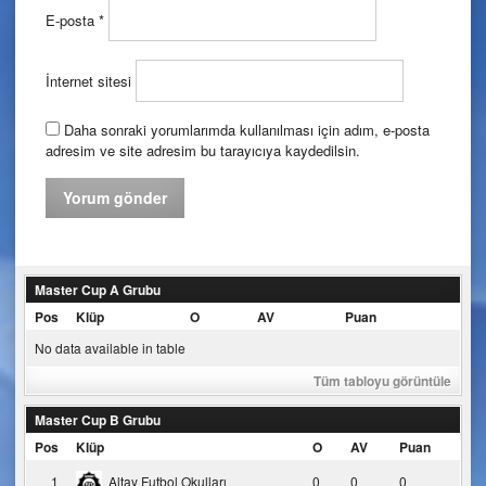
E-posta
*
İnternet sitesi
Daha sonraki yorumlarımda kullanılması için adım, e-posta
adresim ve site adresim bu tarayıcıya kaydedilsin.
Master Cup A Grubu
Pos
Klüp
O
AV
Puan
No data available in table
Tüm tabloyu görüntüle
Master Cup B Grubu
Pos
Klüp
O
AV
Puan
1
Altay Futbol Okulları
0
0
0