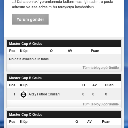
Daha sonraki yorumlarımda kullanılması için adım, e-posta
adresim ve site adresim bu tarayıcıya kaydedilsin.
Master Cup A Grubu
Pos
Klüp
O
AV
Puan
No data available in table
Tüm tabloyu görüntüle
Master Cup B Grubu
Pos
Klüp
O
AV
Puan
1
Altay Futbol Okulları
0
0
0
Tüm tabloyu görüntüle
Master Cup C Grubu
Pos
Klüp
O
AV
Puan