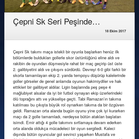
Çepni Sk Seri Peşinde…
18 Ekim 2017
Çepni Sk takımı maça istekli bir oyunla başlarken henüz ilk
bölümlerde buldukları gollerle skor üstünlüğünü eline aldı ve
rakibin de oyundan düşmesiyle rahat bir maç geçirip üst üste
2. galibiyetini aldı ve çıkışını sürdürdü. Devreyi 6-0 gibi farklı bir
skorla tamamlayan ekip 2. yarıda tempoyu düşürüp kalelerinde
goller görseler de genel anlamda oyunun hakimiydiler ve hak
ettikleri bir galibiyet aldılar. Ligin başlarında peş peşe 4
mağlubiyet alsalar da iyi bir futbol oynayan ekip üzerlerindeki
ölü toprağını attı ve yükselişe geçti. Tabi Ramazan’ın takıma
katılması bu çıkışta büyük rol oynarken takıma da bir özgüven
geldi. Ramazan orta alanda bugün oyunu yine çok iyi kurarken
maçı da 2 golle tamamladı, nerdeyse bütün atakları başlatan
isimdi. Emir attığı 4 golle takımını sırtlamaya devam ederken
orta alanda oldukça mücadeleci bir oyun sergiledi. Kaleci
dışında bütün oyuncular gol sevinci yaşarken Mustafa ve