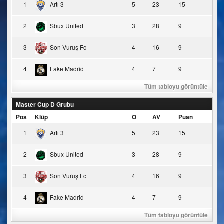
1
Artı 3
5
23
15
2
Sbux United
3
28
9
3
Son Vuruş Fc
4
16
9
4
Fake Madrid
4
7
9
Tüm tabloyu görüntüle
Master Cup D Grubu
Pos
Klüp
O
AV
Puan
1
Artı 3
5
23
15
2
Sbux United
3
28
9
3
Son Vuruş Fc
4
16
9
4
Fake Madrid
4
7
9
Tüm tabloyu görüntüle