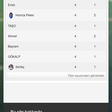
Enes
4
1
Hamza Peker
4
2
TAŞO
4
1
Ahmet
4
2
Bayram
4
1
GÖKALP
4
1
Sertaç
4
1
Tüm oyuncuları görüntüle
Bu site hakkında