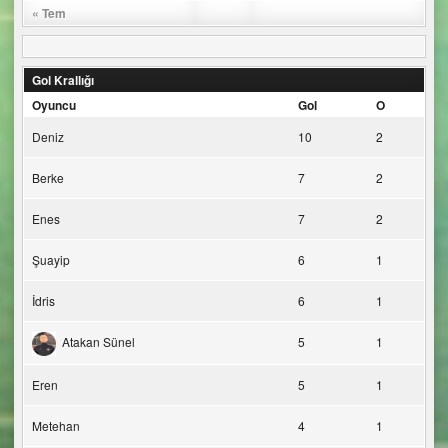
« Tem
Gol Krallığı
Oyuncu
Gol
O
Deniz
10
2
Berke
7
2
Enes
7
2
Şuayip
6
1
İdris
6
1
Atakan Sünel
5
1
Eren
5
1
Metehan
4
1