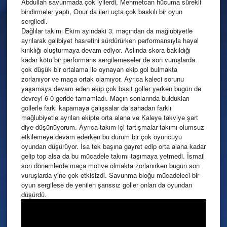
Abdullah savunmada çok iyilerdi, Mehmetcan hücuma sürekli
bindirmeler yaptı, Onur da ileri uçta çok baskılı bir oyun
sergiledi.
Dağlılar takımı Ekim ayındaki 3. maçından da mağlubiyetle
ayrılarak galibiyet hasretini sürdürürken performansıyla hayal
kırıklığı oluşturmaya devam ediyor. Aslında skora bakıldığı
kadar kötü bir performans sergilemeseler de son vuruşlarda
çok düşük bir ortalama ile oynayan ekip gol bulmakta
zorlanıyor ve maça ortak olamıyor. Ayrıca kaleci sorunu
yaşamaya devam eden ekip çok basit goller yerken bugün de
devreyi 6-0 geride tamamladı. Maçın sonlarında buldukları
gollerle farkı kapamaya çalışsalar da sahadan farklı
mağlubiyetle ayrılan ekipte orta alana ve Kaleye takviye şart
diye düşünüyorum. Ayrıca takım içi tartışmalar takımı olumsuz
etkilemeye devam ederken bu durum bir çok oyuncuyu
oyundan düşürüyor. İsa tek başına gayret edip orta alana kadar
gelip top alsa da bu mücadele takımı taşımaya yetmedi. İsmail
son dönemlerde maça motive olmakta zorlanırken bugün son
vuruşlarda yine çok etkisizdi. Savunma bloğu mücadeleci bir
oyun sergilese de yenilen şanssız goller onları da oyundan
düşürdü.