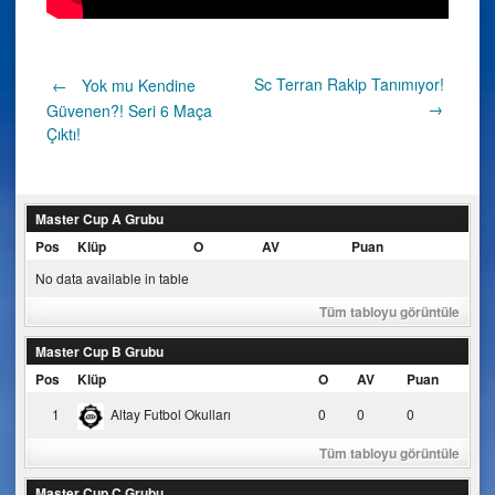
Post
Sc Terran Rakip Tanımıyor!
←
Yok mu Kendine
→
Güvenen?! Seri 6 Maça
Çıktı!
navigation
Master Cup A Grubu
Pos
Klüp
O
AV
Puan
No data available in table
Tüm tabloyu görüntüle
Master Cup B Grubu
Pos
Klüp
O
AV
Puan
1
Altay Futbol Okulları
0
0
0
Tüm tabloyu görüntüle
Master Cup C Grubu