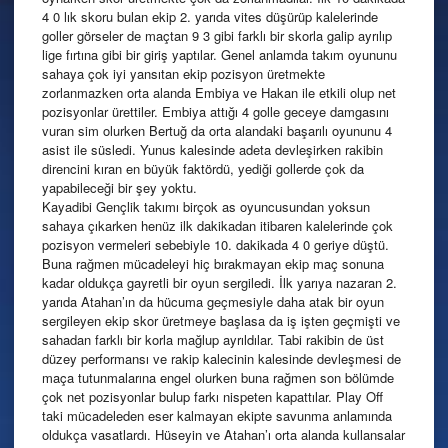
4 0 lık skoru bulan ekip 2. yarıda vites düşürüp kalelerinde
goller görseler de maçtan 9 3 gibi farklı bir skorla galip ayrılıp
lige fırtına gibi bir giriş yaptılar. Genel anlamda takım oyununu
sahaya çok iyi yansıtan ekip pozisyon üretmekte
zorlanmazken orta alanda Embiya ve Hakan ile etkili olup net
pozisyonlar ürettiler. Embiya attığı 4 golle geceye damgasını
vuran sim olurken Bertuğ da orta alandaki başarılı oyununu 4
asist ile süsledi. Yunus kalesinde adeta devleşirken rakibin
direncini kıran en büyük faktördü, yediği gollerde çok da
yapabileceği bir şey yoktu.
Kayadibi Gençlik takımı birçok as oyuncusundan yoksun
sahaya çıkarken henüz ilk dakikadan itibaren kalelerinde çok
pozisyon vermeleri sebebiyle 10. dakikada 4 0 geriye düştü.
Buna rağmen mücadeleyi hiç bırakmayan ekip maç sonuna
kadar oldukça gayretli bir oyun sergiledi. İlk yarıya nazaran 2.
yarıda Atahan’ın da hücuma geçmesiyle daha atak bir oyun
sergileyen ekip skor üretmeye başlasa da iş işten geçmişti ve
sahadan farklı bir korla mağlup ayrıldılar. Tabi rakibin de üst
düzey performansı ve rakip kalecinin kalesinde devleşmesi de
maça tutunmalarına engel olurken buna rağmen son bölümde
çok net pozisyonlar bulup farkı nispeten kapattılar. Play Off
taki mücadeleden eser kalmayan ekipte savunma anlamında
oldukça vasatlardı. Hüseyin ve Atahan’ı orta alanda kullansalar