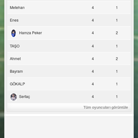
Metehan
4
1
Enes
4
1
Hamza Peker
4
2
TAŞO
4
1
Ahmet
4
2
Bayram
4
1
GÖKALP
4
1
Sertaç
4
1
Tüm oyuncuları görüntüle