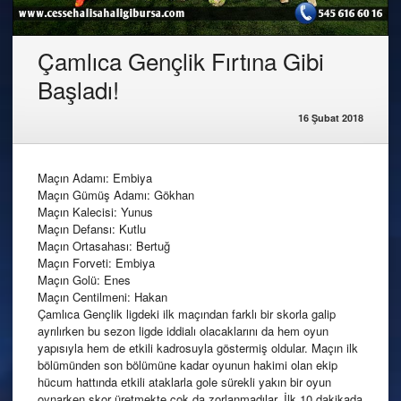
Çamlıca Gençlik Fırtına Gibi
Başladı!
16 Şubat 2018
Maçın Adamı: Embiya
Maçın Gümüş Adamı: Gökhan
Maçın Kalecisi: Yunus
Maçın Defansı: Kutlu
Maçın Ortasahası: Bertuğ
Maçın Forveti: Embiya
Maçın Golü: Enes
Maçın Centilmeni: Hakan
Çamlıca Gençlik ligdeki ilk maçından farklı bir skorla galip
ayrılırken bu sezon ligde iddialı olacaklarını da hem oyun
yapısıyla hem de etkili kadrosuyla göstermiş oldular. Maçın ilk
bölümünden son bölümüne kadar oyunun hakimi olan ekip
hücum hattında etkili ataklarla gole sürekli yakın bir oyun
oynarken skor üretmekte çok da zorlanmadılar. İlk 10 dakikada