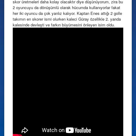
skor üretmeleri daha kolay olacaktır diye düşünüyorum, zira bu
2 oyuncuyu da dönüşümlü olarak hücumda kullanıyorlar fakat
her iki oyuncu da çok yanlız kalıyor. Kaptan Enes attığı 2 golle
takımın en skorer ismi olurken kaleci Güray özellikle 2. yarıda
kalesinde devleşti ve farkın büyümesini önleyen isim oldu.