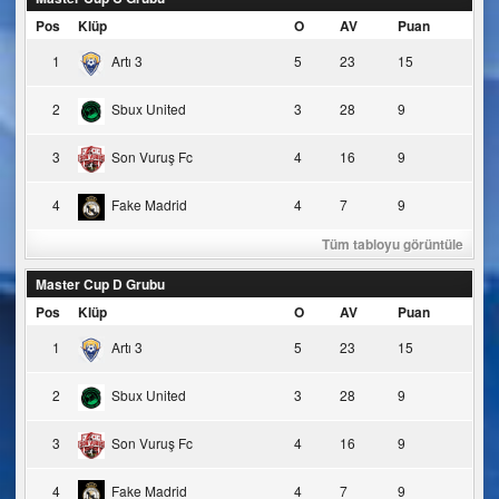
Pos
Klüp
O
AV
Puan
1
Artı 3
5
23
15
2
Sbux United
3
28
9
3
Son Vuruş Fc
4
16
9
4
Fake Madrid
4
7
9
Tüm tabloyu görüntüle
Master Cup D Grubu
Pos
Klüp
O
AV
Puan
1
Artı 3
5
23
15
2
Sbux United
3
28
9
3
Son Vuruş Fc
4
16
9
4
Fake Madrid
4
7
9