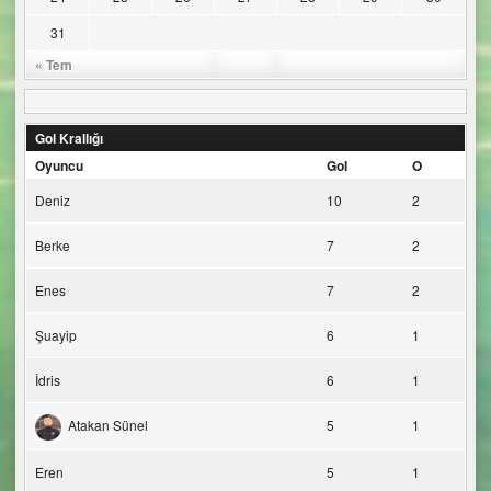
31
« Tem
Gol Krallığı
Oyuncu
Gol
O
Deniz
10
2
Berke
7
2
Enes
7
2
Şuayip
6
1
İdris
6
1
Atakan Sünel
5
1
Eren
5
1