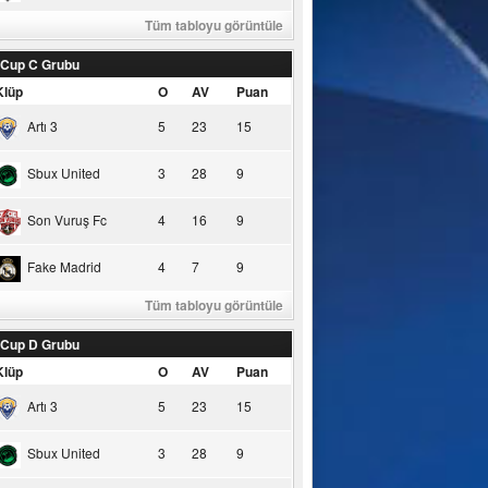
Tüm tabloyu görüntüle
 Cup C Grubu
Klüp
O
AV
Puan
Artı 3
5
23
15
Sbux United
3
28
9
Son Vuruş Fc
4
16
9
Fake Madrid
4
7
9
Tüm tabloyu görüntüle
 Cup D Grubu
Klüp
O
AV
Puan
Artı 3
5
23
15
Sbux United
3
28
9