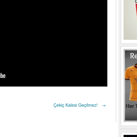
Çekiç Kalesi Geçilmez!
→