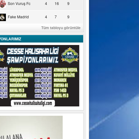
Son Vuruş Fc
4
16
9
Fake Madrid
4
7
9
Tüm tabloyu görüntüle
YONLARIMIZ