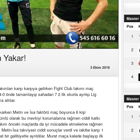
Master
Pos
1
2
 Yakar!
3
3 Ekim 2018
4
ımları karşı karşıya gelirken Fight Club takımı maç
0 önde tamamlayıp sahadan 7 2 lik skorla ayrılıp Lig
Master
a attılar.
Pos
ıkarken Metin ve İsa faktörü maç boyunca 6 kişi
1
ümlü olarak bu mevkiyi korumalarına rağmen ciddi katkı
 Takım önceki maçlarda da iyi mücadele etmelerine rağmen
at Metin-İsa takviyesi ciddi sonuçlar verdi ve rakibe karşı 1
2
bir galibiyetle ayrıldılar. Murat maça kalede başlayıp ilk