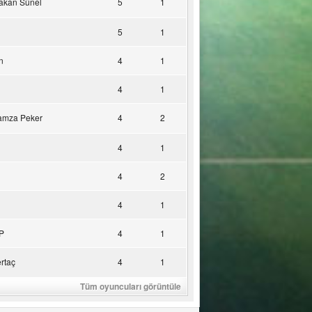
akan Sünel
5
1
5
1
n
4
1
4
1
amza Peker
4
2
4
1
4
2
4
1
P
4
1
rtaç
4
1
Tüm oyuncuları görüntüle