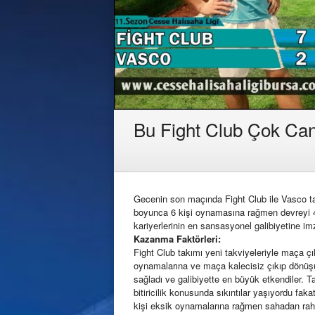
Bu Fight Club Çok Can
Gecenin son maçında Fight Club ile Vasco tak
boyunca 6 kişi oynamasına rağmen devreyi 4-
kariyerlerinin en sansasyonel galibiyetine imz
Kazanma Faktörleri:
Fight Club takımı yeni takviyeleriyle maça ç
oynamalarına ve maça kalecisiz çıkıp dönüş
sağladı ve galibiyette en büyük etkendiler.
bitiricilik konusunda sıkıntılar yaşıyordu fak
kişi eksik oynamalarına rağmen sahadan rahat 