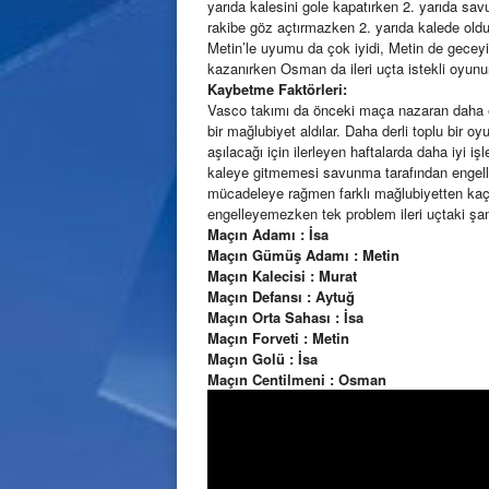
yarıda kalesini gole kapatırken 2. yarıda sav
rakibe göz açtırmazken 2. yarıda kalede olduk
Metin’le uyumu da çok iyidi, Metin de gecey
kazanırken Osman da ileri uçta istekli oyunu
Kaybetme Faktörleri:
Vasco takımı da önceki maça nazaran daha et
bir mağlubiyet aldılar. Daha derli toplu bir 
aşılacağı için ilerleyen haftalarda daha iyi i
kaleye gitmemesi savunma tarafından engell
mücadeleye rağmen farklı mağlubiyetten kaça
engelleyemezken tek problem ileri uçtaki şan
Maçın Adamı : İsa
Maçın Gümüş Adamı : Metin
Maçın Kalecisi : Murat
Maçın Defansı : Aytuğ
Maçın Orta Sahası : İsa
Maçın Forveti : Metin
Maçın Golü : İsa
Maçın Centilmeni : Osman