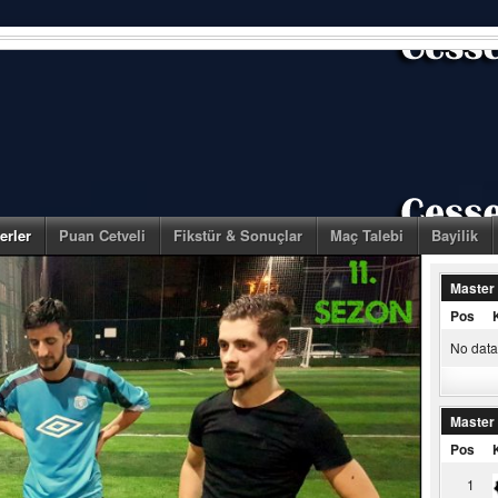
erler
Puan Cetveli
Fikstür & Sonuçlar
Maç Talebi
Bayilik
Master
Pos
No data 
Master
Pos
1