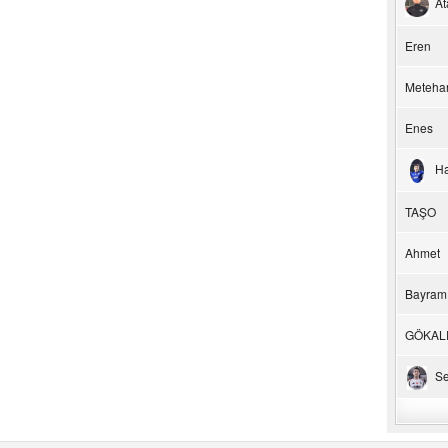
At
Eren
Meteha
Enes
H
TAŞO
Ahmet
Bayram
GÖKAL
Se