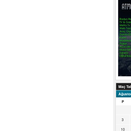
Maç Ta
Ağusto
P
3
10