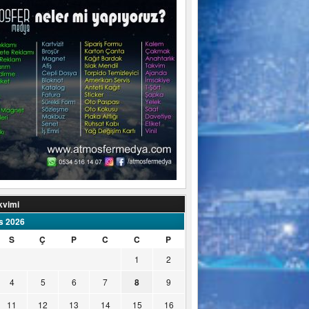
kvimi
s 2026
S
Ç
P
C
C
P
1
2
4
5
6
7
8
9
11
12
13
14
15
16