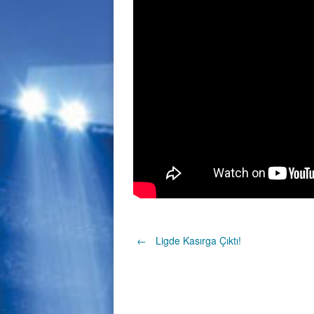
Post
←
Ligde Kasırga Çıktı!
navigation