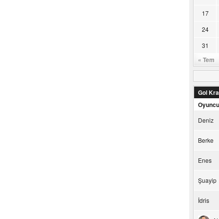
17
24
31
« Tem
Gol Kral
Oyunc
Deniz
Berke
Enes
Şuayip
İdris