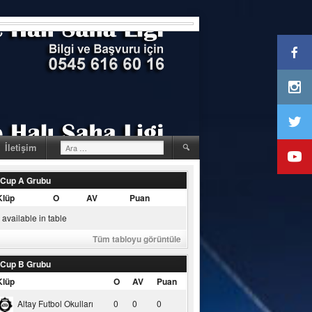
Arama:
İletişim
 Cup A Grubu
Klüp
O
AV
Puan
available in table
Tüm tabloyu görüntüle
 Cup B Grubu
Klüp
O
AV
Puan
Altay Futbol Okulları
0
0
0