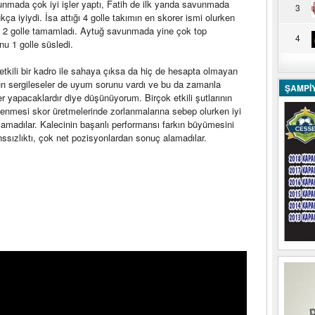
unmada çok iyi işler yaptı, Fatih de ilk yarıda savunmada
3
ça iyiydi. İsa attığı 4 golle takımın en skorer ismi olurken
i 2 golle tamamladı. Aytuğ savunmada yine çok top
4
nu 1 golle süsledi.
kili bir kadro ile sahaya çıksa da hiç de hesapta olmayan
oyun sergileseler de uyum sorunu vardı ve bu da zamanla
ŞAMPİ
şler yapacaklardır diye düşünüyorum. Birçok etkili şutlarının
enmesi skor üretmelerinde zorlanmalarına sebep olurken iyi
madılar. Kalecinin başarılı performansı farkın büyümesini
ssızlıktı, çok net pozisyonlardan sonuç alamadılar.