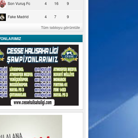
Son Vuruş Fc
4
16
9
Fake Madrid
4
7
9
Tüm tabloyu görüntüle
YONLARIMIZ