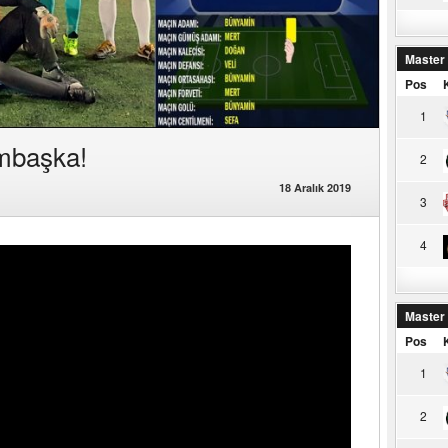
Master
Pos
1
ambaşka!
2
18 Aralık 2019
3
4
Master
Pos
1
2