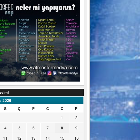
kvimi
s 2026
S
Ç
P
C
C
P
1
2
4
5
6
7
8
9
11
12
13
14
15
16