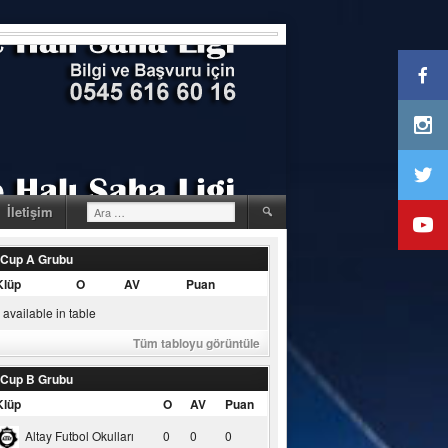
Arama:
İletişim
 Cup A Grubu
Klüp
O
AV
Puan
available in table
Tüm tabloyu görüntüle
 Cup B Grubu
Klüp
O
AV
Puan
Altay Futbol Okulları
0
0
0