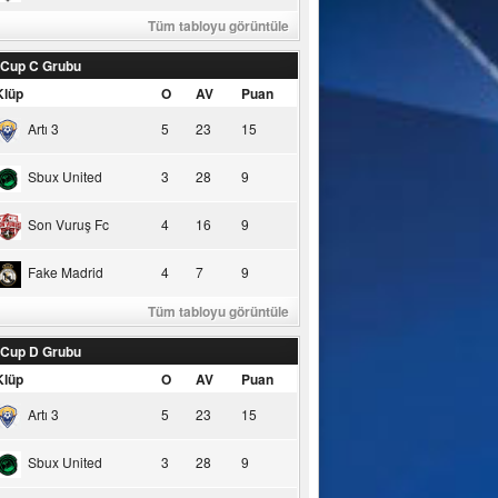
Tüm tabloyu görüntüle
 Cup C Grubu
Klüp
O
AV
Puan
Artı 3
5
23
15
Sbux United
3
28
9
Son Vuruş Fc
4
16
9
Fake Madrid
4
7
9
Tüm tabloyu görüntüle
 Cup D Grubu
Klüp
O
AV
Puan
Artı 3
5
23
15
Sbux United
3
28
9