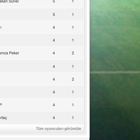
akan Sünel
5
1
5
1
n
4
1
4
1
amza Peker
4
2
4
1
4
2
4
1
P
4
1
rtaç
4
1
Tüm oyuncuları görüntüle