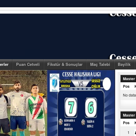
erler
Puan Cetveli
Fikstür & Sonuçlar
Maç Talebi
Bayilik
Master
Pos
No data 
Master
Pos
1