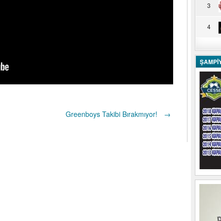
3
4
ŞAMPİ
Greenboys Takibi Bırakmıyor!
→