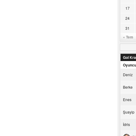
17
24
31
« Tem
Gol Kral
Oyunc
Deniz
Berke
Enes
Şuayip
İdris