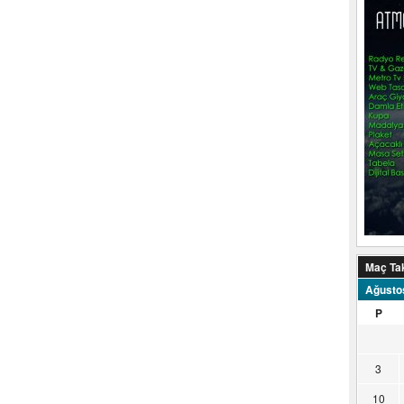
Maç Ta
Ağusto
P
3
10