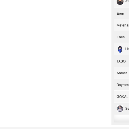
At
Eren
Meteha
Enes
H
TAŞO
Ahmet
Bayram
GÖKAL
Se