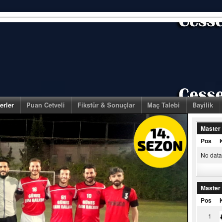
erler
Puan Cetveli
Fikstür & Sonuçlar
Maç Talebi
Bayilik
Master
Pos
No data 
Master
Pos
1