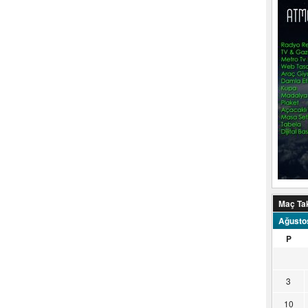
Maç Ta
Ağusto
P
3
10