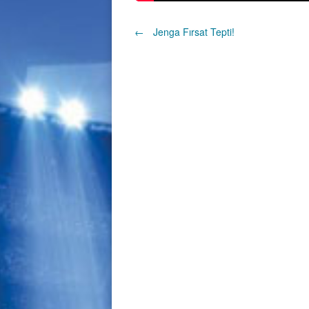
Post
←
Jenga Fırsat Tepti!
navigation