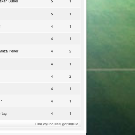
akan Sünel
5
1
5
1
n
4
1
4
1
amza Peker
4
2
4
1
4
2
4
1
P
4
1
rtaç
4
1
Tüm oyuncuları görüntüle