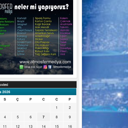
kvimi
s 2026
S
Ç
P
C
C
P
1
2
4
5
6
7
8
9
11
12
13
14
15
16