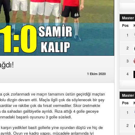
Master
Pos
1
2
3
ğdı!
4
1 Ekim 2020
ta çok zorlanmadı ve maçın tamamını üstün geçirdiği maçtan
Master
a dolu dizgin devam etti. Maçla ilgili çok da söylenecek bir şey
Pos
dılar ve rakibe çok da fırsat vermediler. Skor üretmekte
 da sahadan galibiyetle ayrıldı. Rıza attığı 4 golle geceye
1
madaki başarılı oyununu 3 golle süsledi.
2
karşın yedikleri basit gollerle yine oyundan düştü ve hiç de
 ayrıldı. Oyun ve kadro yapısı, mücadele anlamında iyi