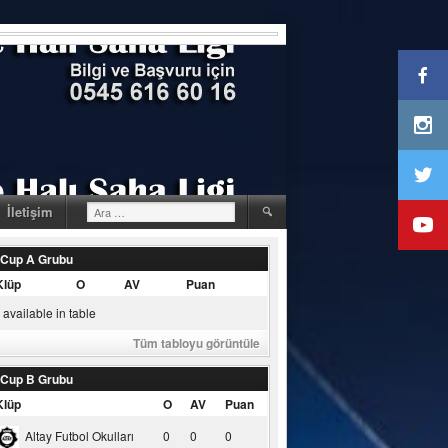
Arama:
İletişim
 Cup A Grubu
Klüp
O
AV
Puan
available in table
Tüm tabloyu görüntüle
 Cup B Grubu
Klüp
O
AV
Puan
Altay Futbol Okulları
0
0
0