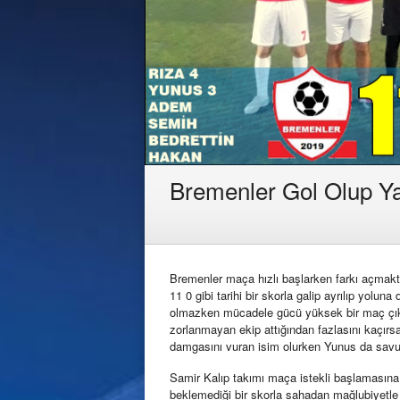
Bremenler Gol Olup Ya
Bremenler maça hızlı başlarken farkı açmak
11 0 gibi tarihi bir skorla galip ayrılıp yolun
olmazken mücadele gücü yüksek bir maç çıkar
zorlanmayan ekip attığından fazlasını kaçırsa
damgasını vuran isim olurken Yunus da savun
Samir Kalıp takımı maça istekli başlamasına 
beklemediği bir skorla sahadan mağlubiyetle