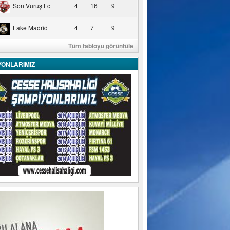
Son Vuruş Fc
4
16
9
Fake Madrid
4
7
9
Tüm tabloyu görüntüle
YONLARIMIZ