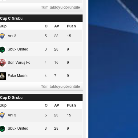
Tüm tabloyu görüntüle
 Cup C Grubu
Klüp
O
AV
Puan
Artı 3
5
23
15
Sbux United
3
28
9
Son Vuruş Fc
4
16
9
Fake Madrid
4
7
9
Tüm tabloyu görüntüle
 Cup D Grubu
Klüp
O
AV
Puan
Artı 3
5
23
15
Sbux United
3
28
9