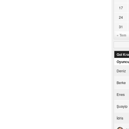
17
24
31
« Tem
Gol Kral
Oyunc
Deniz
Berke
Enes
Şuayip
İdris