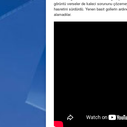
görüntü verseler de kaleci sorununu çözemey
hasretini sürdürdü. Yenen basit gollerin ar
alamadılar.