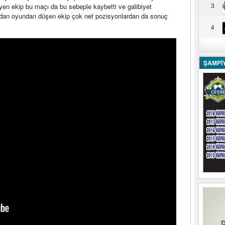
3
en ekip bu maçı da bu sebeple kaybetti ve galibiyet
dından oyundan düşen ekip çok net pozisyonlardan da sonuç
4
ŞAMPİ