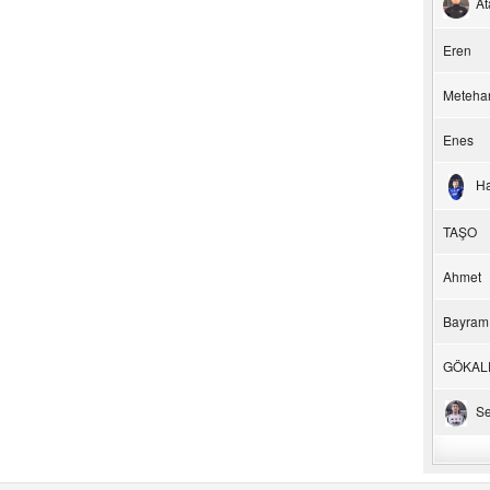
At
Eren
Meteha
Enes
H
TAŞO
Ahmet
Bayram
GÖKAL
Se