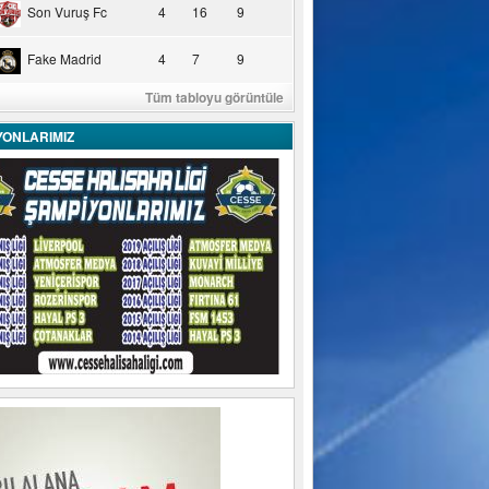
Son Vuruş Fc
4
16
9
Fake Madrid
4
7
9
Tüm tabloyu görüntüle
YONLARIMIZ