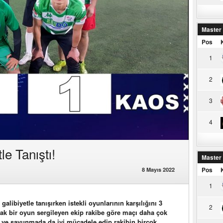
Master
Pos
1
2
3
4
e Tanıştı!
Master
Pos
8 Mayıs 2022
1
alibiyetle tanışırken istekli oyunlarının karşılığını 3
2
tak bir oyun sergileyen ekip rakibe göre maçı daha çok
er ve savunmada da iyi mücadele edip rakibin birçok