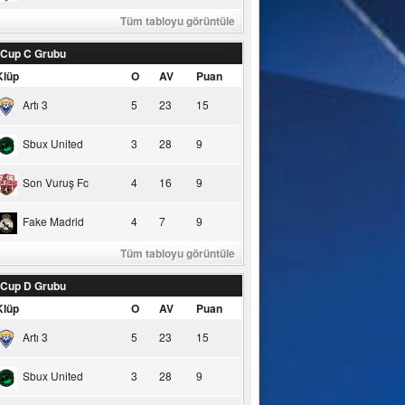
Tüm tabloyu görüntüle
 Cup C Grubu
Klüp
O
AV
Puan
Artı 3
5
23
15
Sbux United
3
28
9
Son Vuruş Fc
4
16
9
Fake Madrid
4
7
9
Tüm tabloyu görüntüle
 Cup D Grubu
Klüp
O
AV
Puan
Artı 3
5
23
15
Sbux United
3
28
9