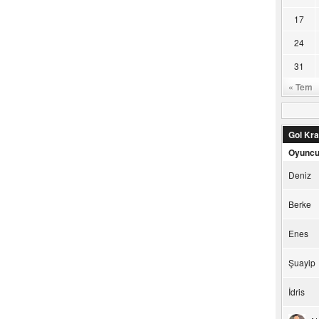
17
24
31
« Tem
Gol Kral
Oyunc
Deniz
Berke
Enes
Şuayip
İdris