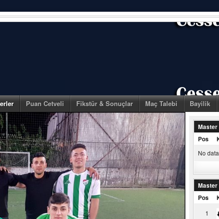
erler
Puan Cetveli
Fikstür & Sonuçlar
Maç Talebi
Bayilik
Master
Pos
No data 
Master
Pos
1