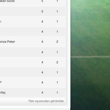
akan Sünel
5
1
5
1
n
4
1
4
1
amza Peker
4
2
4
1
4
2
4
1
P
4
1
rtaç
4
1
Tüm oyuncuları görüntüle