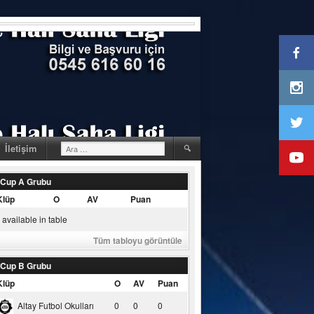
Arama:
İletişim
 Cup A Grubu
Klüp
O
AV
Puan
available in table
Tüm tabloyu görüntüle
 Cup B Grubu
Klüp
O
AV
Puan
Altay Futbol Okulları
0
0
0