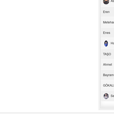
At
Eren
Meteha
Enes
H
TAŞO
Ahmet
Bayram
GÖKAL
Se