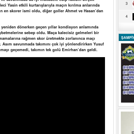
3
ci Yasin etkili kurtarışlarıyla maçın kırılma anlarında
ın en skorer ismi oldu, diğer goller Ahmet ve Hasan’dan
4
ra yeniden dönerken geçen yıllar kondisyon anlamında
ybetmelerine sebep oldu. Maça kalecisiz gelmeleri bir
ŞAMPİ
namamalarına rağmen skor üretmekte zorlanınca maçı
lar. Asım savunmada takımını çok iyi yönlendirirken Yusuf
avunmayı geçemedi, takımın tek golü Emirhan’dan geldi.