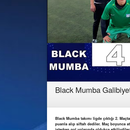
Black Mumba Galibiyetl
Black Mumba takımı ligde çıktığı 2. Maçta g
puanla alıp siftah dediler. Maç boyunca a
isterken gol yolarında oldukça etkiliydil