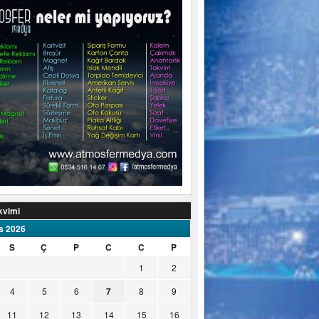
kvimi
s 2026
S
Ç
P
C
C
P
1
2
4
5
6
7
8
9
11
12
13
14
15
16