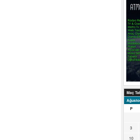
Maç Ta
Ağusto
P
3
10