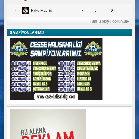
4
Fake Madrid
4
7
9
Tüm tabloyu görüntüle
ŞAMPİYONLARIMIZ