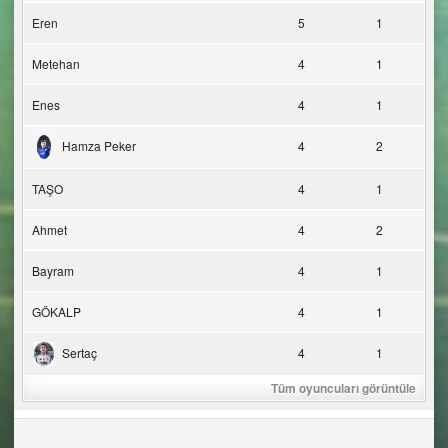
Eren
5
1
Metehan
4
1
Enes
4
1
Hamza Peker
4
2
TAŞO
4
1
Ahmet
4
2
Bayram
4
1
GÖKALP
4
1
Sertaç
4
1
Tüm oyuncuları görüntüle