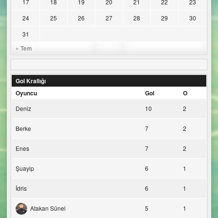
17
18
19
20
21
22
23
24
25
26
27
28
29
30
31
« Tem
Gol Krallığı
Oyuncu
Gol
O
Deniz
10
2
Berke
7
2
Enes
7
2
Şuayip
6
1
İdris
6
1
Atakan Sünel
5
1