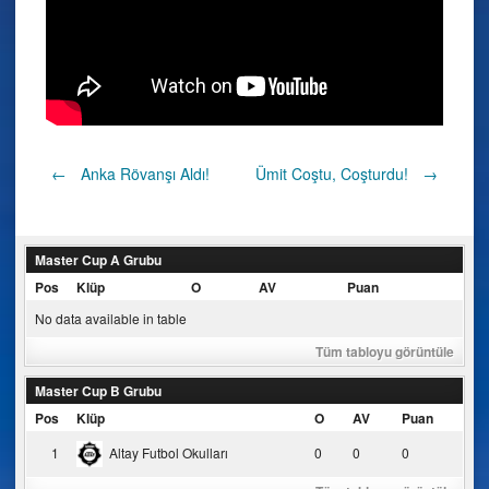
Post
←
Anka Rövanşı Aldı!
Ümit Coştu, Coşturdu!
→
navigation
Master Cup A Grubu
Pos
Klüp
O
AV
Puan
No data available in table
Tüm tabloyu görüntüle
Master Cup B Grubu
Pos
Klüp
O
AV
Puan
1
Altay Futbol Okulları
0
0
0