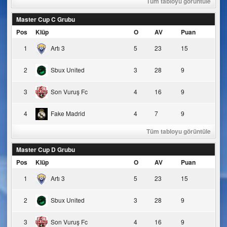
Tüm tabloyu görüntüle
Master Cup C Grubu
Pos
Klüp
O
AV
Puan
1
Artı 3
5
23
15
2
Sbux United
3
28
9
3
Son Vuruş Fc
4
16
9
4
Fake Madrid
4
7
9
Tüm tabloyu görüntüle
Master Cup D Grubu
Pos
Klüp
O
AV
Puan
1
Artı 3
5
23
15
2
Sbux United
3
28
9
3
Son Vuruş Fc
4
16
9