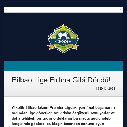
Skip
to
content
Bilbao Lige Fırtına Gibi Döndü!
13 Eylül 2021
Alkolik Bilbao takımı Premier Ligdeki yarı final başarısının
ardından lige dönerken artık daha özgüvenli oynuyorlar ve
daha tehlikeli bir takım olduklarını bu maçta güçlü rakibi
karşısında gösterdiler. Maçın başından sonuna oyun