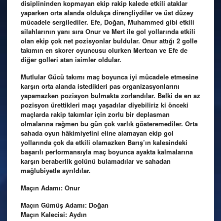
disiplininden kopmayan ekip rakip kalede etkili ataklar
yaparken orta alanda oldukça dirençliydiler ve üst düzey
mücadele sergilediler. Efe, Doğan, Muhammed gibi etkili
silahlarının yanı sıra Onur ve Mert ile gol yollarında etkili
olan ekip çok net pozisyonlar buldular. Onur attığı 2 golle
takımın en skorer oyuncusu olurken Mertcan ve Efe de
diğer golleri atan isimler oldular.
Mutlular Gücü takımı maç boyunca iyi mücadele etmesine
karşın orta alanda istedikleri pas organizasyonlarını
yapamazken pozisyon bulmakta zorlandılar. Belki de en az
pozisyon ürettikleri maçı yaşadılar diyebiliriz ki önceki
maçlarda rakip takımlar için zorlu bir deplasman
olmalarına rağmen bu gün çok varlık gösteremediler. Orta
sahada oyun hâkimiyetini eline alamayan ekip gol
yollarında çok da etkili olamazken Barış’ın kalesindeki
başarılı performansıyla maç boyunca ayakta kalmalarına
karşın beraberlik golünü bulamadılar ve sahadan
mağlubiyetle ayrıldılar.
Maçın Adamı: Onur
Maçın Gümüş Adamı: Doğan
Maçın Kalecisi: Aydın