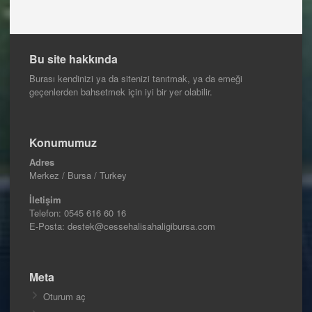
Bu site hakkında
Burası kendinizi ya da sitenizi tanıtmak, ya da emeği
geçenlerden bahsetmek için iyi bir yer olabilir.
Konumumuz
Adres
Merkez / Bursa / Turkey
İletişim
Telefon:
0545 616 60 16
E-Posta: destek@cessehalisahaligibursa.com
Meta
Oturum aç