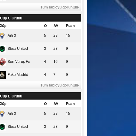
Tüm tabloyu görüntüle
 Cup C Grubu
Klüp
O
AV
Puan
Artı 3
5
23
15
Sbux United
3
28
9
Son Vuruş Fc
4
16
9
Fake Madrid
4
7
9
Tüm tabloyu görüntüle
 Cup D Grubu
Klüp
O
AV
Puan
Artı 3
5
23
15
Sbux United
3
28
9