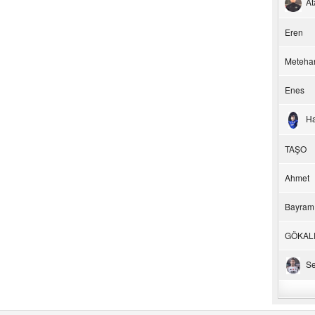
At
Eren
Meteha
Enes
H
TAŞO
Ahmet
Bayram
GÖKAL
Se