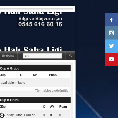
Arama:
İletişim
 Cup A Grubu
Klüp
O
AV
Puan
available in table
Tüm tabloyu görüntüle
 Cup B Grubu
Klüp
O
AV
Puan
Altay Futbol Okulları
0
0
0