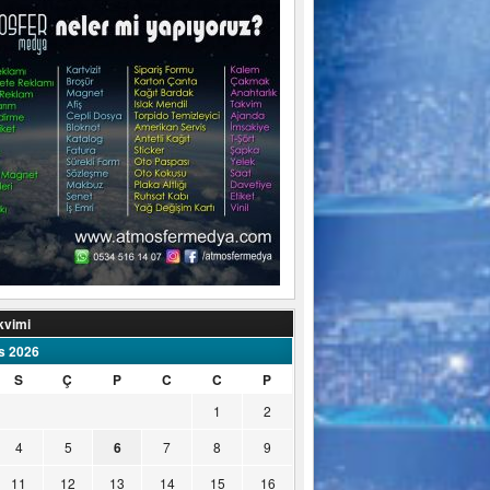
kvimi
s 2026
S
Ç
P
C
C
P
1
2
4
5
6
7
8
9
11
12
13
14
15
16