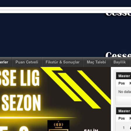
erler
Puan Cetveli
Fikstür & Sonuçlar
Maç Talebi
Bayilik
Master
Pos
No data 
Master
Pos
1