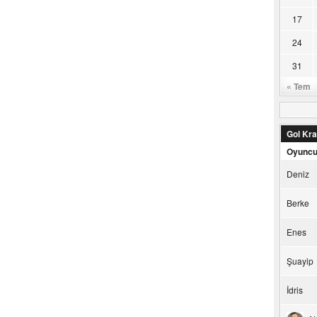
17
24
31
« Tem
Gol Kral
Oyunc
Deniz
Berke
Enes
Şuayip
İdris