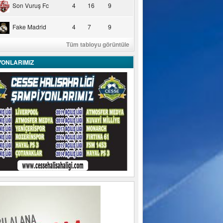
Son Vuruş Fc
4
16
9
Fake Madrid
4
7
9
Tüm tabloyu görüntüle
YONLARIMIZ