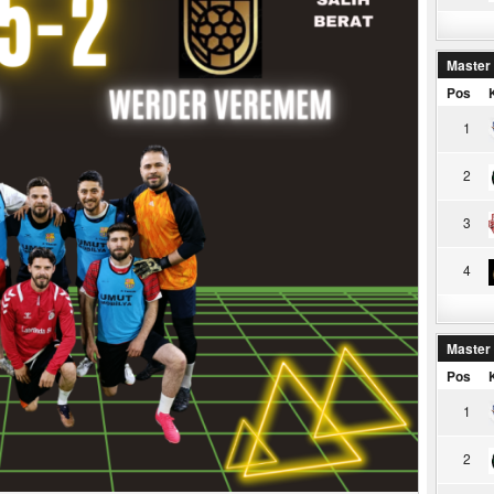
Master
Pos
1
2
3
4
Master
Pos
1
2