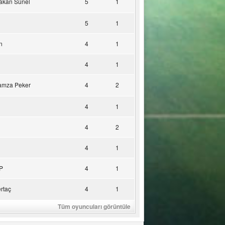
akan Sünel
5
1
5
1
n
4
1
4
1
amza Peker
4
2
4
1
4
2
4
1
P
4
1
rtaç
4
1
Tüm oyuncuları görüntüle