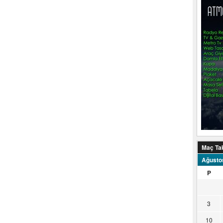
Maç Ta
Ağusto
P
3
10