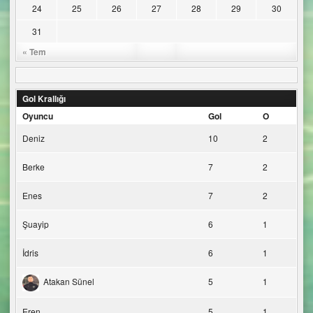
24
25
26
27
28
29
30
31
« Tem
Gol Krallığı
Oyuncu
Gol
O
Deniz
10
2
Berke
7
2
Enes
7
2
Şuayip
6
1
İdris
6
1
Atakan Sünel
5
1
Eren
5
1