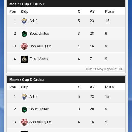
Master Cup C Grubu
Pos
Klüp
O
AV
Puan
1
Artı 3
5
23
15
2
Sbux United
3
28
9
3
Son Vuruş Fc
4
16
9
4
Fake Madrid
4
7
9
Tüm tabloyu görüntüle
Master Cup D Grubu
Pos
Klüp
O
AV
Puan
1
Artı 3
5
23
15
2
Sbux United
3
28
9
3
Son Vuruş Fc
4
16
9