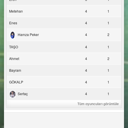
Metehan
4
1
Enes
4
1
Hamza Peker
4
2
TAŞO
4
1
Ahmet
4
2
Bayram
4
1
GÖKALP
4
1
Sertaç
4
1
Tüm oyuncuları görüntüle