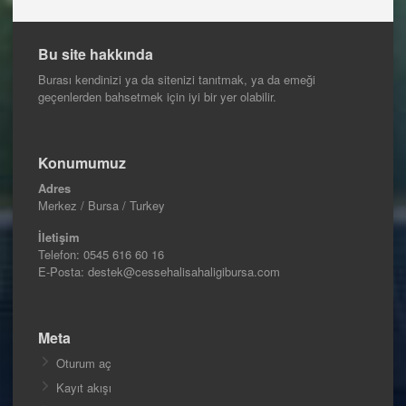
Bu site hakkında
Burası kendinizi ya da sitenizi tanıtmak, ya da emeği
geçenlerden bahsetmek için iyi bir yer olabilir.
Konumumuz
Adres
Merkez / Bursa / Turkey
İletişim
Telefon:
0545 616 60 16
E-Posta: destek@cessehalisahaligibursa.com
Meta
Oturum aç
Kayıt akışı