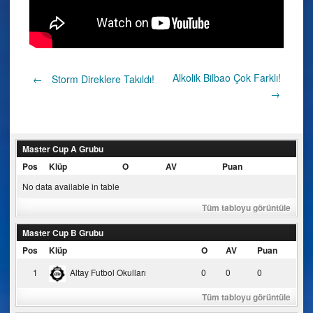
Post
Alkolik Bilbao Çok Farklı!
←
Storm Direklere Takıldı!
→
navigation
Master Cup A Grubu
Pos
Klüp
O
AV
Puan
No data available in table
Tüm tabloyu görüntüle
Master Cup B Grubu
Pos
Klüp
O
AV
Puan
1
Altay Futbol Okulları
0
0
0
Tüm tabloyu görüntüle