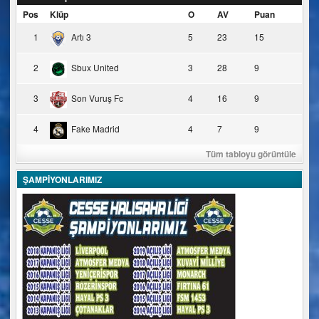
Pos
Klüp
O
AV
Puan
1
Artı 3
5
23
15
2
Sbux United
3
28
9
3
Son Vuruş Fc
4
16
9
4
Fake Madrid
4
7
9
Tüm tabloyu görüntüle
ŞAMPİYONLARIMIZ