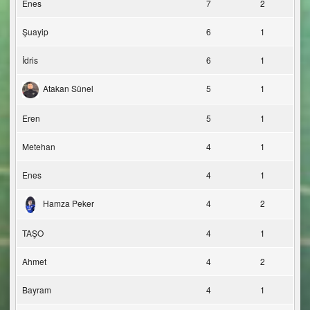
Enes
7
2
Şuayip
6
1
İdris
6
1
Atakan Sünel
5
1
Eren
5
1
Metehan
4
1
Enes
4
1
Hamza Peker
4
2
TAŞO
4
1
Ahmet
4
2
Bayram
4
1