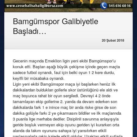
Bamgümspor Galibiyetle
Başladı…
20 Şubat 2018
Gecenin maçında Emeklion ligin yeni ekibi Bamgümspor’u
konuk etti. Baştan aşağı büyük çekişme içinde geçen maçta
sadece futbol oynandı, faul için belki oyun 1 2 kere durdu,
keyifli bir müsabaka oynandı.
Ligin yeni ekibi Bamgümspor maça iyi başlarken henüz ilk
dakikalardan buldukları gollerle skor üstünlüğünü ele aldı ve
maç boyunca rahat bir oyun sergiledi. Devreyi 4 2 önde
tamamlayan ekip gollerine 2. yarıda da devam ederken son
dakikalarda fark 1 e inince maç bir anda riske girse de son
dakika golüyle farkı 2 ye çıkarmasını bildiler ve ilk maçlarında
3 puanla lige merhaba dediler. Disiplinli savunma anlayışıyla
geride boşluk vermeyen ekip oyunu geriden iyi kurarken orta
alanda da takım oyununu sahaya iyi yansıtırken etkili
paslaşmalarla rakip kalede etkili oldular. Uzaktan etkili şutlarla