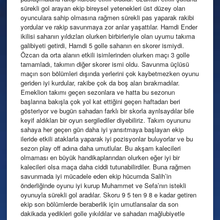
sürekli gol arayan ekip bireysel yetenekleri üst düzey olan
oyunculara sahip olmasına rağmen sürekli pas yaparak rakibi
yordular ve rakip savunmaya zor anlar yaşattılar. Hamdi Ender
ikilisi sahanın yıldızları olurken birbirleriyle olan uyumu takıma
galibiyeti getirdi, Hamdi 5 golle sahanın en skorer ismiydi.
Özcan da orta alanın etkili isimlerinden olurken maçı 3 golle
tamamladı, takımın diğer skorer ismi oldu. Savunma üçlüsü
maçın son bölümleri dışında yerlerini çok kaybetmezken oyunu
geriden iyi kurdular, rakibe çok da boş alan bırakmadılar.
Emeklion takımı geçen sezonlara ve hatta bu sezonun
başlarına bakışla çok yol kat ettiğini geçen haftadan beri
gösteriyor ve bugün sahadan farklı bir skorla ayrılsaydılar bile
keyif aldıkları bir oyun sergilediler diyebiliriz. Takım oyununu
sahaya her geçen gün daha iyi yansıtmaya başlayan ekip
ileride etkili ataklarla yaparak iyi pozisyonlar buluyorlar ve bu
sezon play off adına daha umutlular. Bu akşam kalecileri
olmaması en büyük handikaplarından olurken eğer iyi bir
kalecileri olsa maça daha ciddi tutunabilirdiler. Buna rağmen
savunmada iyi mücadele eden ekip hücumda Salih’in
önderliğinde oyunu iyi kurup Muhammet ve Sefa’nın istekli
oyunuyla sürekli gol aradılar. Skoru 9 5 ten 9 8 e kadar getiren
ekip son bölümlerde beraberlik için umutlansalar da son
dakikada yedikleri golle yıkıldılar ve sahadan mağlubiyetle