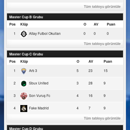
Tüm tabloyu görüntüle
Master Cup B Grubu
Pos
Klüp
O
AV
Puan
1
Altay Futbol Okulları
0
0
0
Tüm tabloyu görüntüle
Master Cup C Grubu
Pos
Klüp
O
AV
Puan
1
Artı 3
5
23
15
2
Sbux United
3
28
9
3
Son Vuruş Fc
4
16
9
4
Fake Madrid
4
7
9
Tüm tabloyu görüntüle
Master Cup D Grubu