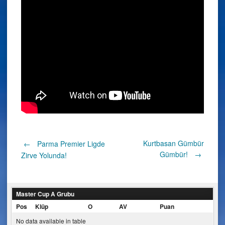
Post
Kurtbasan Gümbür
←
Parma Premier Ligde
Gümbür!
→
Zirve Yolunda!
navigation
Master Cup A Grubu
Pos
Klüp
O
AV
Puan
No data available in table