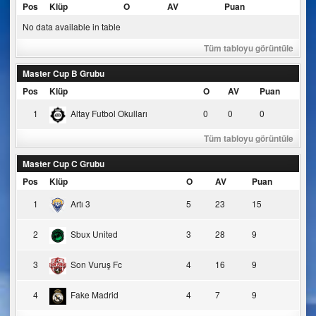
Pos
Klüp
O
AV
Puan
No data available in table
Tüm tabloyu görüntüle
Master Cup B Grubu
Pos
Klüp
O
AV
Puan
1
Altay Futbol Okulları
0
0
0
Tüm tabloyu görüntüle
Master Cup C Grubu
Pos
Klüp
O
AV
Puan
1
Artı 3
5
23
15
2
Sbux United
3
28
9
3
Son Vuruş Fc
4
16
9
4
Fake Madrid
4
7
9