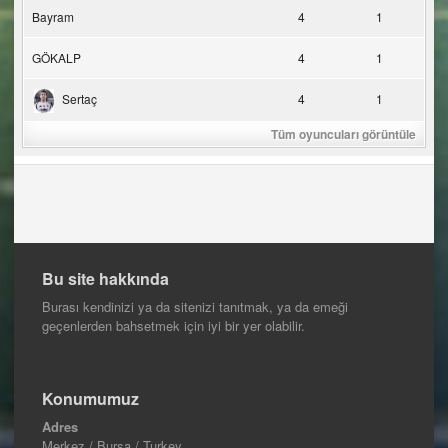
Bayram
4
1
GÖKALP
4
1
Sertaç
4
1
Tüm oyuncuları görüntüle
Bu site hakkında
Burası kendinizi ya da sitenizi tanıtmak, ya da emeği
geçenlerden bahsetmek için iyi bir yer olabilir.
Konumumuz
Adres
Merkez / Bursa / Turkey