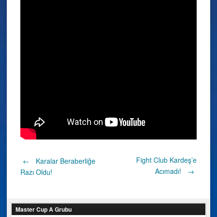
Post
Fight Club Kardeş’e
←
Karalar Beraberliğe
Acımadı!
→
Razı Oldu!
navigation
Master Cup A Grubu