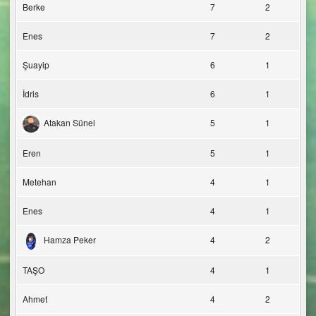
Berke
7
2
Enes
7
2
Şuayip
6
1
İdris
6
1
Atakan Sünel
5
1
Eren
5
1
Metehan
4
1
Enes
4
1
Hamza Peker
4
2
TAŞO
4
1
Ahmet
4
2