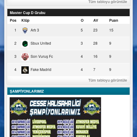
Tüm tabloyu görüntüle
Master Cup D Grubu
Pos
Klüp
O
AV
Puan
1
Artı 3
5
23
15
2
Sbux United
3
28
9
3
Son Vuruş Fc
4
16
9
4
Fake Madrid
4
7
9
Tüm tabloyu görüntüle
ŞAMPİYONLARIMIZ