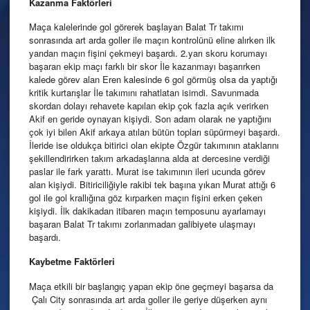
Kazanma Faktörleri
Maça kalelerinde gol görerek başlayan Balat Tr takımı
sonrasında art arda goller ile maçın kontrolünü eline alırken ilk
yarıdan maçın fişini çekmeyi başardı. 2.yarı skoru korumayı
başaran ekip maçı farklı bir skor İle kazanmayı başarırken
kalede görev alan Eren kalesinde 6 gol görmüş olsa da yaptığı
kritik kurtarışlar İle takımını rahatlatan isimdi. Savunmada
skordan dolayı rehavete kapılan ekip çok fazla açık verirken
Akif en geride oynayan kişiydi. Son adam olarak ne yaptığını
çok iyi bilen Akif arkaya atılan bütün topları süpürmeyi başardı.
İleride ise oldukça bitirici olan ekipte Özgür takımının ataklarını
şekillendirirken takım arkadaşlarına alda at dercesine verdiği
paslar ile fark yarattı. Murat ise takımının ileri ucunda görev
alan kişiydi. Bitiriciliğiyle rakibi tek başına yıkan Murat attığı 6
gol ile gol krallığına göz kırparken maçın fişini erken çeken
kişiydi. İlk dakikadan itibaren maçın temposunu ayarlamayı
başaran Balat Tr takımı zorlanmadan galibiyete ulaşmayı
başardı.
Kaybetme Faktörleri
Maça etkili bir başlangıç yapan ekip öne geçmeyi başarsa da
Çalı City sonrasında art arda goller ile geriye düşerken aynı