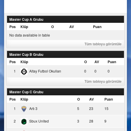
navigation
Master Cup A Grubu
Pos
Klüp
O
AV
Puan
No data available in table
Tüm tabloyu görüntüle
Master Cup B Grubu
Pos
Klüp
O
AV
Puan
1
Altay Futbol Okulları
0
0
0
Tüm tabloyu görüntüle
Master Cup C Grubu
Pos
Klüp
O
AV
Puan
1
Artı 3
5
23
15
2
Sbux United
3
28
9