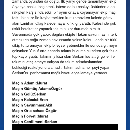
zamanda oyundan da düştü. İlk yarıyı geride tamamlayan ekip
2.yarıya baskılı başlamak istese de bu baskıyı üstünden atan
rakipleri karşısında etkili bir oyun ortaya koyamayan ekip maçı
farklı bir skor İle kaybetmekten kurtulamazken kalede görev
alan Emirhan Olaş kalede hayal kırıklığı yarattı. Kalesinde çok
riskli haraketler yaparak takımını zor durumda bıraktı.
Savunmada çok çabuk dağılan ekipte Hakan savunmasını terk
etmezken çoğu zaman savunmada yalnız kaldı. İleride bir türlü
dikiş tutturamayan ekip bireysel yetenekler ile sonuca gitmeye
çalışırken Yusuf orta sahada takımı hücuma çıkarken çok fazla
top kaybı yaptı. Takımın yıldızı olan Serkan ise attığı goller ile
takımını ateşlemeye çalışsa da takım arkadaşlarından
beklediği reaksiyonu alamadı. takımı adına her şeyi yapan
Serkan’ın performansı mağlubiyeti engellemeye yetmedi.
Maçın Adamı:Murat
Maçın Gümüş Adamı:Özgür
Maçın Golü:Serkan
Maçın Kalecisi:Eren
Maçın Savunması:Akif
Maçın Orta sahası:Özgür
Maçın Forveti:Murat
Maçın Centilmeni:Serkan