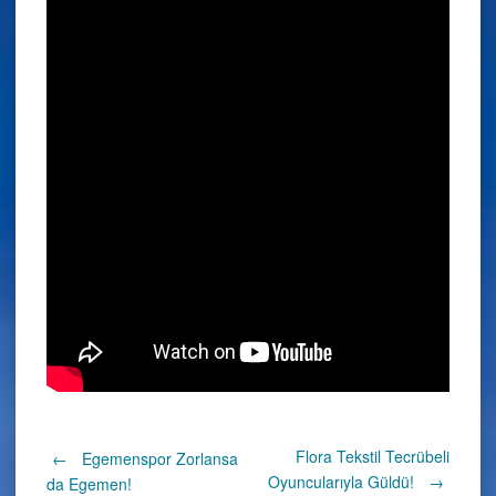
Post
Flora Tekstil Tecrübeli
←
Egemenspor Zorlansa
Oyuncularıyla Güldü!
→
da Egemen!