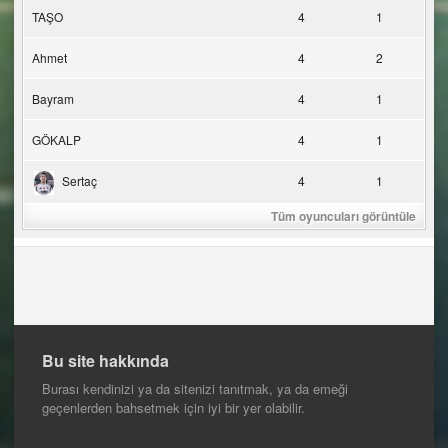
TAŞO
4
1
Ahmet
4
2
Bayram
4
1
GÖKALP
4
1
Sertaç
4
1
Tüm oyuncuları görüntüle
Bu site hakkında
Burası kendinizi ya da sitenizi tanıtmak, ya da emeği
geçenlerden bahsetmek için iyi bir yer olabilir.