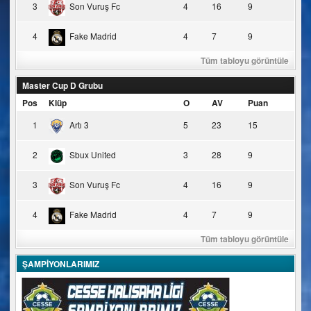
3
Son Vuruş Fc
4
16
9
4
Fake Madrid
4
7
9
Tüm tabloyu görüntüle
Master Cup D Grubu
Pos
Klüp
O
AV
Puan
1
Artı 3
5
23
15
2
Sbux United
3
28
9
3
Son Vuruş Fc
4
16
9
4
Fake Madrid
4
7
9
Tüm tabloyu görüntüle
ŞAMPİYONLARIMIZ