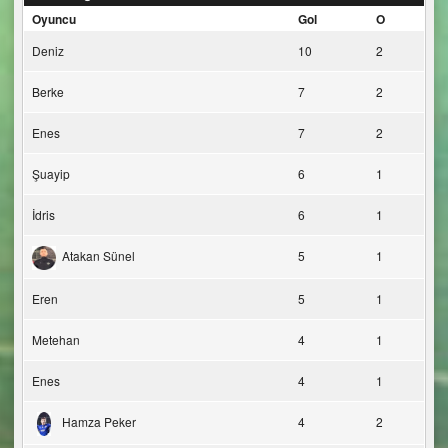
Oyuncu
Gol
O
Deniz
10
2
Berke
7
2
Enes
7
2
Şuayip
6
1
İdris
6
1
Atakan Sünel
5
1
Eren
5
1
Metehan
4
1
Enes
4
1
Hamza Peker
4
2