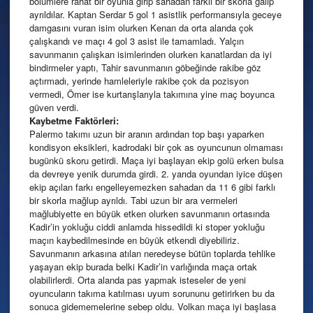
bölümlere rahat bir oyunla girip sahadan farklı bir skorla galip
ayrıldılar. Kaptan Serdar 5 gol 1 asistlik performansıyla geceye
damgasını vuran isim olurken Kenan da orta alanda çok
çalışkandı ve maçı 4 gol 3 asist ile tamamladı. Yalçın
savunmanın çalışkan isimlerinden olurken kanatlardan da iyi
bindirmeler yaptı, Tahir savunmanın göbeğinde rakibe göz
açtırmadı, yerinde hamleleriyle rakibe çok da pozisyon
vermedi, Ömer ise kurtarışlarıyla takımına yine maç boyunca
güven verdi.
Kaybetme Faktörleri:
Palermo takımı uzun bir aranın ardından top başı yaparken
kondisyon eksikleri, kadrodaki bir çok as oyuncunun olmaması
bugünkü skoru getirdi. Maça iyi başlayan ekip golü erken bulsa
da devreye yenik durumda girdi. 2. yarıda oyundan iyice düşen
ekip açılan farkı engelleyemezken sahadan da 11 6 gibi farklı
bir skorla mağlup ayrıldı. Tabi uzun bir ara vermeleri
mağlubiyette en büyük etken olurken savunmanın ortasında
Kadir’in yokluğu ciddi anlamda hissedildi ki stoper yokluğu
maçın kaybedilmesinde en büyük etkendi diyebiliriz.
Savunmanın arkasına atılan neredeyse bütün toplarda tehlike
yaşayan ekip burada belki Kadir’in varlığında maça ortak
olabilirlerdi. Orta alanda pas yapmak isteseler de yeni
oyuncuların takıma katılması uyum sorununu getirirken bu da
sonuca gidememelerine sebep oldu. Volkan maça iyi başlasa