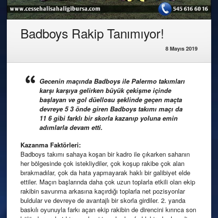
Badboys Rakip Tanımıyor!
8 Mayıs 2019
Gecenin maçında Badboys ile Palermo takımları
karşı karşıya gelirken büyük çekişme içinde
başlayan ve gol düellosu şeklinde geçen maçta
devreye 5 3 önde giren Badboys takımı maçı da
11 6 gibi farklı bir skorla kazanıp yoluna emin
adımlarla devam etti.
Kazanma Faktörleri:
Badboys takımı sahaya koşan bir kadro ile çıkarken sahanın
her bölgesinde çok istekliydiler, çok koşup rakibe çok alan
bırakmadılar, çok da hata yapmayarak haklı bir galibiyet elde
ettiler. Maçın başlarında daha çok uzun toplarla etkili olan ekip
rakibin savunma arkasına kaçırdığı toplarla net pozisyonlar
buldular ve devreye de avantajlı bir skorla girdiler. 2. yarıda
baskılı oyunuyla farkı açan ekip rakibin de direncini kırınca son