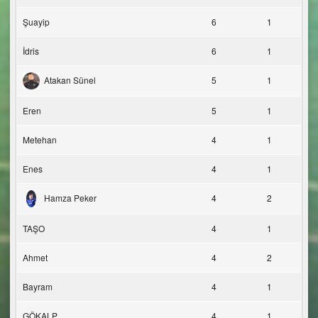
Şuayip
6
1
İdris
6
1
Atakan Sünel
5
1
Eren
5
1
Metehan
4
1
Enes
4
1
Hamza Peker
4
2
TAŞO
4
1
Ahmet
4
2
Bayram
4
1
GÖKALP
4
1