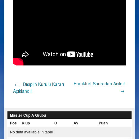
Post
Frankfurt Sonradan Açıldı!
←
Disiplin Kurulu Kararı
→
Açıklandı!
navigation
Master Cup A Grubu
Pos
Klüp
O
AV
Puan
No data available in table