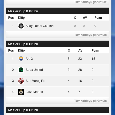
Tüm tabloyu görüntüle
Master Cup B Grubu
Pos
Klüp
O
AV
Puan
1
Altay Futbol Okulları
0
0
0
Tüm tabloyu görüntüle
Master Cup C Grubu
Pos
Klüp
O
AV
Puan
1
Artı 3
5
23
15
2
Sbux United
3
28
9
3
Son Vuruş Fc
4
16
9
4
Fake Madrid
4
7
9
Tüm tabloyu görüntüle
Master Cup D Grubu