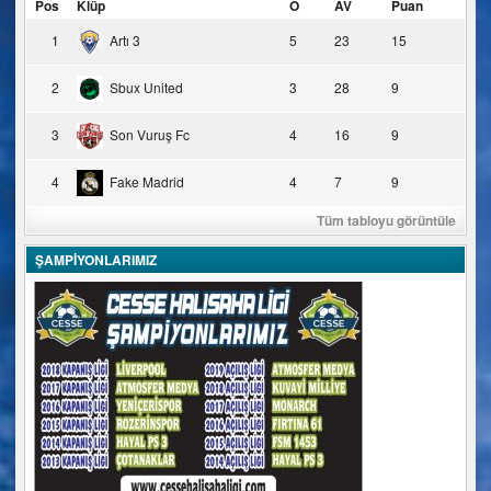
Pos
Klüp
O
AV
Puan
1
Artı 3
5
23
15
2
Sbux United
3
28
9
3
Son Vuruş Fc
4
16
9
4
Fake Madrid
4
7
9
Tüm tabloyu görüntüle
ŞAMPİYONLARIMIZ