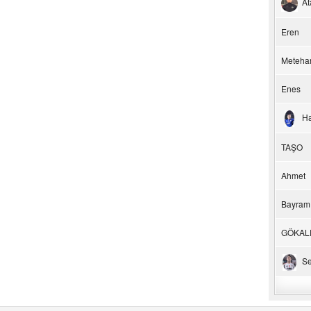
At
Eren
Meteha
Enes
H
TAŞO
Ahmet
Bayram
GÖKAL
Se