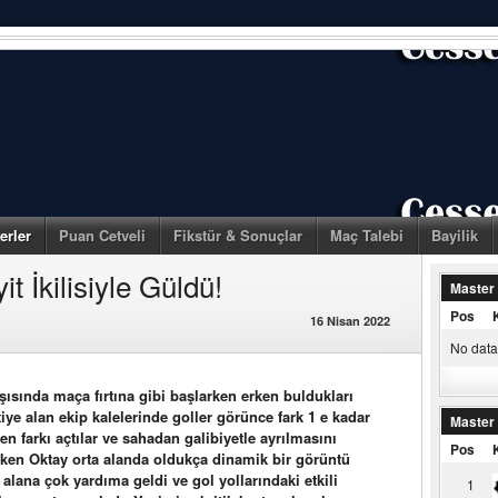
erler
Puan Cetveli
Fikstür & Sonuçlar
Maç Talebi
Bayilik
t İkilisiyle Güldü!
Master
Pos
16 Nisan 2022
No data 
şısında maça fırtına gibi başlarken erken buldukları
tiye alan ekip kalelerinde goller görünce fark 1 e kadar
Master
en farkı açtılar ve sahadan galibiyetle ayrılmasını
Pos
parken Oktay orta alanda oldukça dinamik bir görüntü
a alana çok yardıma geldi ve gol yollarındaki etkili
1