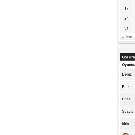
17
24
31
« Tem
Gol Kral
Oyunc
Deniz
Berke
Enes
Şuayip
İdris