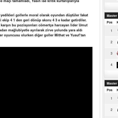
maçı tamamladı, Yasin ise kritik kurtarışlarıyla
edikleri gollerle moral olarak oyundan düştüler fakat
Master
ekip 4 1 den geri dönüp skoru 4 3 e kadar getirdiler.
Pos
 karşın bu pozisyonları cömertçe harcayan lider Umut
dan mağlubiyetle ayrılarak zirve yolunda yara aldı
1
rer oyuncusu olurken diğer goller Mithat ve Yusuf’tan
2
3
4
Master
Pos
1
2