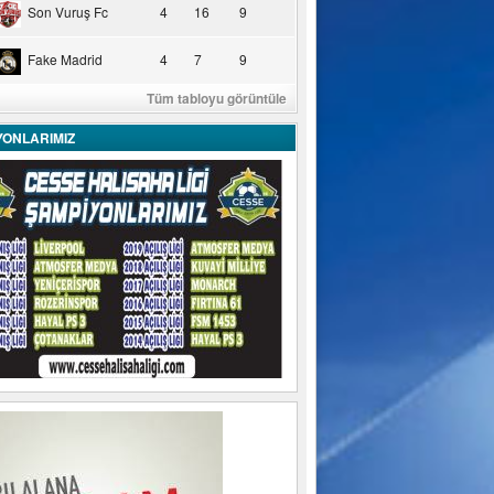
Son Vuruş Fc
4
16
9
Fake Madrid
4
7
9
Tüm tabloyu görüntüle
YONLARIMIZ