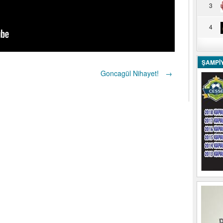
3
4
ŞAMPİ
Goncagül Nihayet!
→