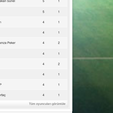
akan Sünel
5
1
5
1
n
4
1
4
1
amza Peker
4
2
4
1
4
2
4
1
P
4
1
rtaç
4
1
Tüm oyuncuları görüntüle