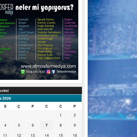
kvimi
s 2026
S
Ç
P
C
C
P
1
2
4
5
6
7
8
9
11
12
13
14
15
16