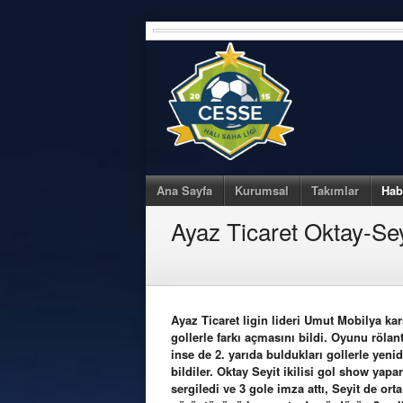
Skip
to
content
Ana Sayfa
Kurumsal
Takımlar
Hab
Ayaz Ticaret Oktay-Seyi
Ayaz Ticaret ligin lideri Umut Mobilya kar
gollerle farkı açmasını bildi. Oyunu rölan
inse de 2. yarıda buldukları gollerle yenid
bildiler. Oktay Seyit ikilisi gol show ya
sergiledi ve 3 gole imza attı, Seyit de ort