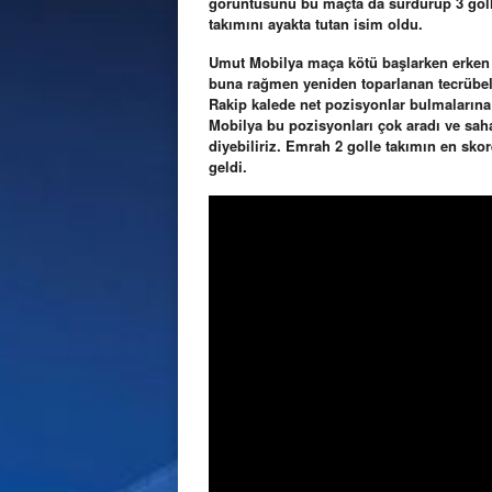
görüntüsünü bu maçta da sürdürüp 3 golle 
takımını ayakta tutan isim oldu.
Umut Mobilya maça kötü başlarken erken y
buna rağmen yeniden toparlanan tecrübeli 
Rakip kalede net pozisyonlar bulmalarına
Mobilya bu pozisyonları çok aradı ve saha
diyebiliriz. Emrah 2 golle takımın en sko
geldi.