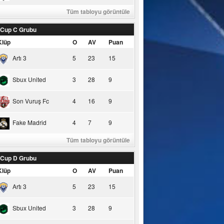
Tüm tabloyu görüntüle
 Cup C Grubu
Klüp
O
AV
Puan
Artı 3
5
23
15
Sbux United
3
28
9
Son Vuruş Fc
4
16
9
Fake Madrid
4
7
9
Tüm tabloyu görüntüle
 Cup D Grubu
Klüp
O
AV
Puan
Artı 3
5
23
15
Sbux United
3
28
9