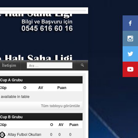
Arama:
İletişim
 Cup A Grubu
Klüp
O
AV
Puan
available in table
Tüm tabloyu görüntüle
 Cup B Grubu
Klüp
O
AV
Puan
Altay Futbol Okulları
0
0
0