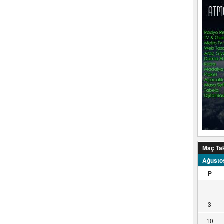
Maç Ta
Ağusto
P
3
10