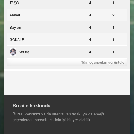
TAŞO
4
1
Ahmet
4
2
Bayram
4
1
GÖKALP
4
1
Sertaç
4
1
Tüm oyuncuları görüntüle
Bu site hakkında
Burası kendinizi ya da sitenizi tanıtmak, ya da emeği
geçenlerden bahsetmek için iyi bir yer olabilir.