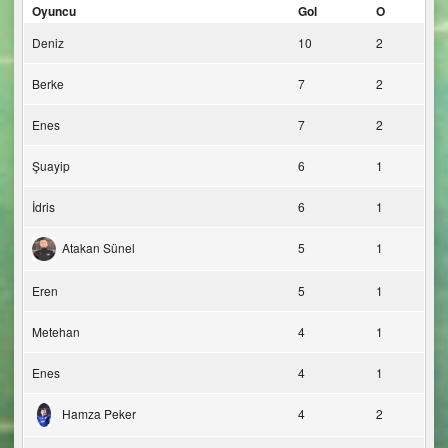
Oyuncu
Gol
O
Deniz
10
2
Berke
7
2
Enes
7
2
Şuayip
6
1
İdris
6
1
Atakan Sünel
5
1
Eren
5
1
Metehan
4
1
Enes
4
1
Hamza Peker
4
2