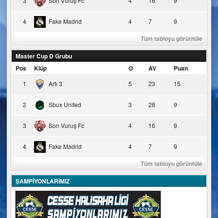
3
Son Vuruş Fc
4
16
9
4
Fake Madrid
4
7
9
Tüm tabloyu görüntüle
Master Cup D Grubu
Pos
Klüp
O
AV
Puan
1
Artı 3
5
23
15
2
Sbux United
3
28
9
3
Son Vuruş Fc
4
16
9
4
Fake Madrid
4
7
9
Tüm tabloyu görüntüle
ŞAMPİYONLARIMIZ