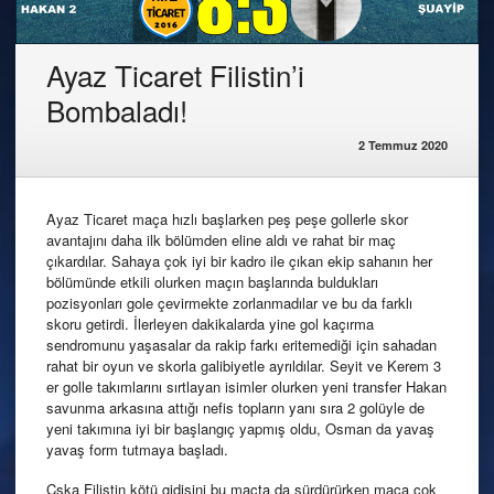
Ayaz Ticaret Filistin’i
Bombaladı!
2 Temmuz 2020
Ayaz Ticaret maça hızlı başlarken peş peşe gollerle skor
avantajını daha ilk bölümden eline aldı ve rahat bir maç
çıkardılar. Sahaya çok iyi bir kadro ile çıkan ekip sahanın her
bölümünde etkili olurken maçın başlarında buldukları
pozisyonları gole çevirmekte zorlanmadılar ve bu da farklı
skoru getirdi. İlerleyen dakikalarda yine gol kaçırma
sendromunu yaşasalar da rakip farkı eritemediği için sahadan
rahat bir oyun ve skorla galibiyetle ayrıldılar. Seyit ve Kerem 3
er golle takımlarını sırtlayan isimler olurken yeni transfer Hakan
savunma arkasına attığı nefis topların yanı sıra 2 golüyle de
yeni takımına iyi bir başlangıç yapmış oldu, Osman da yavaş
yavaş form tutmaya başladı.
Cska Filistin kötü gidişini bu maçta da sürdürürken maça çok