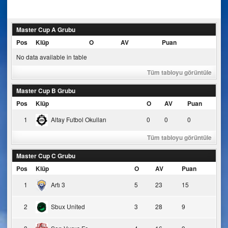
navigation
Master Cup A Grubu
Pos
Klüp
O
AV
Puan
No data available in table
Tüm tabloyu görüntüle
Master Cup B Grubu
Pos
Klüp
O
AV
Puan
1
Altay Futbol Okulları
0
0
0
Tüm tabloyu görüntüle
Master Cup C Grubu
Pos
Klüp
O
AV
Puan
1
Artı 3
5
23
15
2
Sbux United
3
28
9