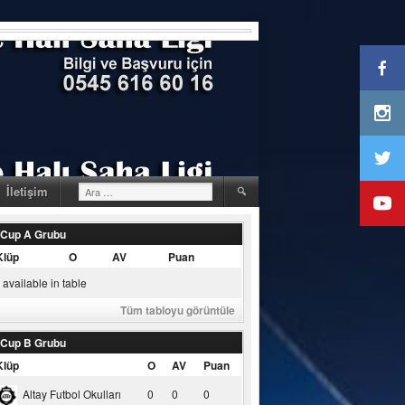
Arama:
İletişim
 Cup A Grubu
Klüp
O
AV
Puan
available in table
Tüm tabloyu görüntüle
 Cup B Grubu
Klüp
O
AV
Puan
Altay Futbol Okulları
0
0
0