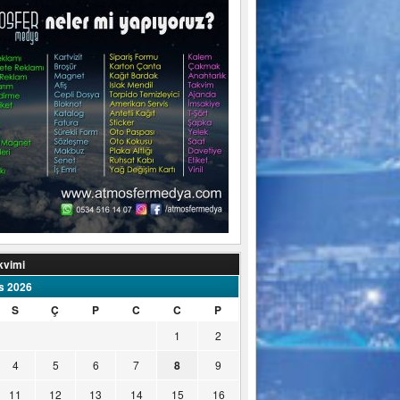
kvimi
s 2026
S
Ç
P
C
C
P
1
2
4
5
6
7
8
9
11
12
13
14
15
16