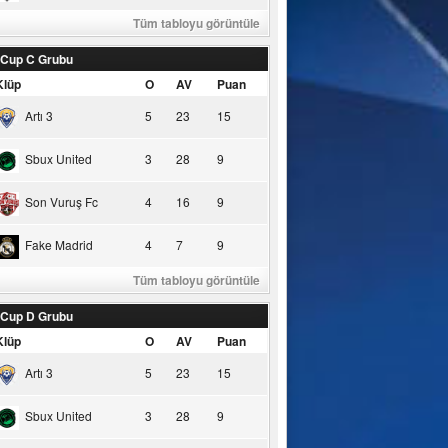
Tüm tabloyu görüntüle
 Cup C Grubu
Klüp
O
AV
Puan
Artı 3
5
23
15
Sbux United
3
28
9
Son Vuruş Fc
4
16
9
Fake Madrid
4
7
9
Tüm tabloyu görüntüle
 Cup D Grubu
Klüp
O
AV
Puan
Artı 3
5
23
15
Sbux United
3
28
9