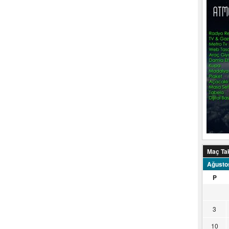
Maç Ta
Ağusto
P
3
10