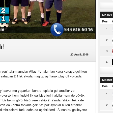
Master
Pos
1
2
i!
3
20 Aralık 2018
4
yeni takımlarından Atlas Fc takımları karşı karşıya gelirken
sahadan 2 1 lık skorla mağlup ayrılarak play off yolunda
Master
Pos
yi savunma yaparken kontra toplarla gol aradılar ve
1
uyarak hem ligdeki ilk galibiyetlerini aldılar hem de büyük
iri bir takım görüntüsü veren ekip 2. Yarıda rakibin tek kale
rda da kontra toplarla çok net pozisyonlar buldular fakat
2
rebilselerdi farkı daha da açabilirlerdi. Alınan bu galibiyette