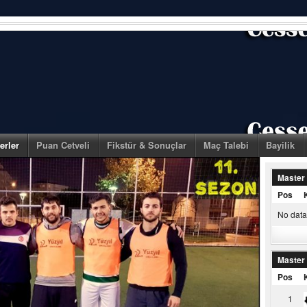
erler
Puan Cetveli
Fikstür & Sonuçlar
Maç Talebi
Bayilik
Master
Pos
No data 
Master
Pos
1