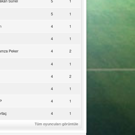
akan Sünel
5
1
5
1
n
4
1
4
1
amza Peker
4
2
4
1
4
2
4
1
P
4
1
rtaç
4
1
Tüm oyuncuları görüntüle