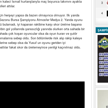
 kaleci Ismail kurtarışlarıyla maç boyunca takımını ayakta
3
eri attılar.
4
in herşeyi yapsa da bazen olmayınca olmuyor. Ilk yarıda
ış Sezonu Bursa Şampiyonu Atmosfer Medya 2. Yarıda oyunu
ürlü bulamadı, iyi kapanan rakibine karşı skor üretme başarısı
ibin gol yollarında şanssızlığı yanında olurken orta sahada bir
ŞAMPİ
sahada çok koşan oyuncular olsa da oyun kuran ve şutör
nmalarına sebep oldu. Son bölümlerde risk alıp rakip kaleye
erine sebep olsa da Yusuf un oyunu geriden iyi
pattılar fakat skor da üretemeyince yenilgi kaçınılmaz oldu.