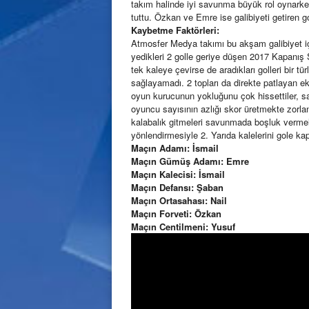
takım halinde iyi savunma büyük rol oynarken
tuttu. Özkan ve Emre ise galibiyeti getiren goll
Kaybetme Faktörleri:
Atmosfer Medya takımı bu akşam galibiyet iç
yedikleri 2 golle geriye düşen 2017 Kapan
tek kaleye çevirse de aradıkları golleri bir t
sağlayamadı. 2 topları da direkte patlayan ek
oyun kurucunun yokluğunu çok hissettiler, 
oyuncu sayısının azlığı skor üretmekte zorla
kalabalık gitmeleri savunmada boşluk vermel
yönlendirmesiyle 2. Yarıda kalelerini gole ka
Maçın Adamı: İsmail
Maçın Gümüş Adamı: Emre
Maçın Kalecisi: İsmail
Maçın Defansı: Şaban
Maçın Ortasahası: Nail
Maçın Forveti: Özkan
Maçın Centilmeni: Yusuf