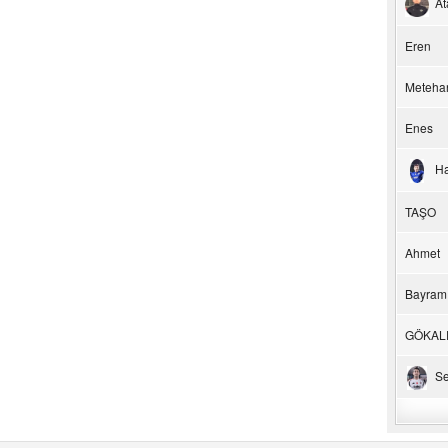
At
Eren
Meteha
Enes
H
TAŞO
Ahmet
Bayram
GÖKAL
Se