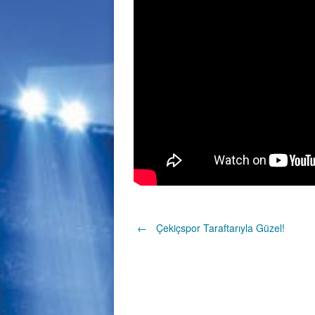
Post
←
Çekiçspor Taraftarıyla Güzel!
navigation