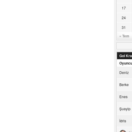
17
24
31
« Tem
Gol Kral
Oyunc
Deniz
Berke
Enes
Şuayip
İdris