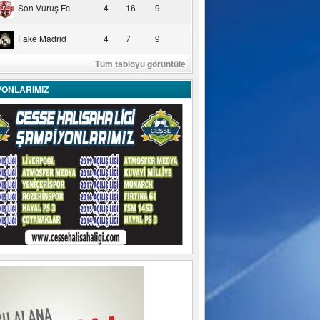
Son Vuruş Fc
4
16
9
Fake Madrid
4
7
9
Tüm tabloyu görüntüle
YONLARIMIZ