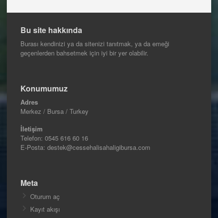
Bu site hakkında
Burası kendinizi ya da sitenizi tanıtmak, ya da emeği
geçenlerden bahsetmek için iyi bir yer olabilir.
Konumumuz
Adres
Merkez / Bursa / Turkey
İletişim
Telefon:
0545 616 60 16
E-Posta: destek@cessehalisahaligibursa.com
Meta
Oturum aç
Kayıt akışı