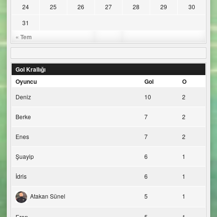
24
25
26
27
28
29
30
31
« Tem
Gol Krallığı
Oyuncu
Gol
O
Deniz
10
2
Berke
7
2
Enes
7
2
Şuayip
6
1
İdris
6
1
Atakan Sünel
5
1
Eren
5
1