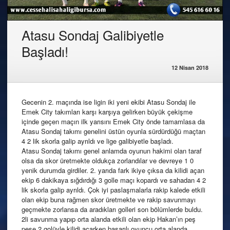
Atasu Sondaj Galibiyetle
Başladı!
12 Nisan 2018
Gecenin 2. maçında ise ligin iki yeni ekibi Atasu Sondaj ile
Emek City takımları karşı karşıya gelirken büyük çekişme
içinde geçen maçın ilk yarısını Emek City önde tamamlasa da
Atasu Sondaj takımı genelini üstün oyunla sürdürdüğü maçtan
4 2 lik skorla galip ayrıldı ve lige galibiyetle başladı.
Atasu Sondaj takımı genel anlamda oyunun hakimi olan taraf
olsa da skor üretmekte oldukça zorlandılar ve devreye 1 0
yenik durumda girdiler. 2. yarıda fark ikiye çıksa da kilidi açan
ekip 6 dakikaya sığdırdığı 3 golle maçı kopardı ve sahadan 4 2
lik skorla galip ayrıldı. Çok iyi paslaşmalarla rakip kalede etkili
olan ekip buna rağmen skor üretmekte ve rakip savunmayı
geçmekte zorlansa da aradıkları golleri son bölümlerde buldu.
2li savunma yapıp orta alanda etkili olan ekip Hakan’ın peş
peşe 2 golüyle kilidi açarken başarılı oyuncu orta alanda