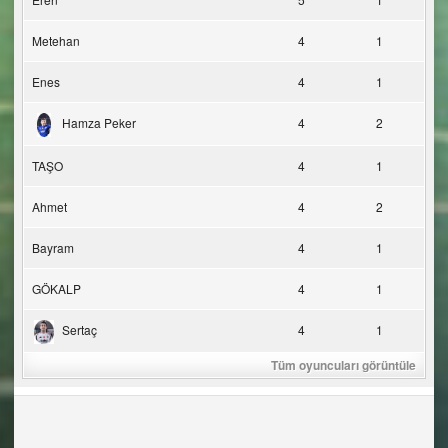
Metehan
4
1
Enes
4
1
Hamza Peker
4
2
TAŞO
4
1
Ahmet
4
2
Bayram
4
1
GÖKALP
4
1
Sertaç
4
1
Tüm oyuncuları görüntüle