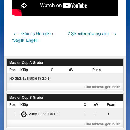
Post
←
Gümüş Gençlik’e
7 Şikeciler rövanşı aldı
→
‘Sağlık’ Engeli!
navigation
Master Cup A Grubu
Pos
Klüp
O
AV
Puan
No data available in table
Tüm tabloyu görüntüle
Master Cup B Grubu
Pos
Klüp
O
AV
Puan
1
Altay Futbol Okulları
0
0
0
Tüm tabloyu görüntüle