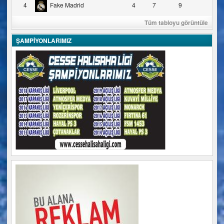
4
Fake Madrid
4
7
9
Tüm tabloyu görüntüle
ŞAMPİYONLARIMIZ