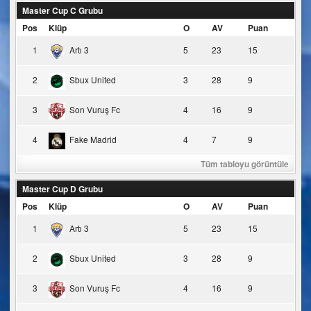
Master Cup C Grubu
Pos
Klüp
O
AV
Puan
1
Artı 3
5
23
15
2
Sbux United
3
28
9
3
Son Vuruş Fc
4
16
9
4
Fake Madrid
4
7
9
Tüm tabloyu görüntüle
Master Cup D Grubu
Pos
Klüp
O
AV
Puan
1
Artı 3
5
23
15
2
Sbux United
3
28
9
3
Son Vuruş Fc
4
16
9