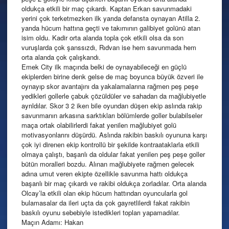
oldukça etkili bir maç çıkardı. Kaptan Erkan savunmadaki
yerini çok terketmezken ilk yarıda defansta oynayan Atilla 2.
yarıda hücum hattına geçti ve takımının galibiyet golünü atan
isim oldu. Kadir orta alanda topla çok etkili olsa da son
vuruşlarda çok şanssızdı, Rıdvan ise hem savunmada hem
orta alanda çok çalışkandı.
Emek City ilk maçında belki de oynayabileceği en güçlü
ekiplerden birine denk gelse de maç boyunca büyük özveri ile
oynayıp skor avantajını da yakalamalarına rağmen peş peşe
yedikleri gollerle çabuk çözüldüler ve sahadan da mağlubiyetle
ayrıldılar. Skor 3 2 iken bile oyundan düşen ekip aslında rakip
savunmanın arkasına sarktıkları bölümlerde goller bulabilseler
maça ortak olabilirlerdi fakat yenilen mağlubiyet golü
motivasyonlarını düşürdü. Aslında rakibin baskılı oyununa karşı
çok iyi direnen ekip kontrollü bir şekilde kontraataklarla etkili
olmaya çalıştı, başarılı da oldular fakat yenilen peş peşe goller
bütün moralleri bozdu. Alınan mağlubiyete rağmen gelecek
adına umut veren ekipte özellikle savunma hattı oldukça
başarılı bir maç çıkardı ve rakibi oldukça zorladılar. Orta alanda
Olcay’la etkili olan ekip hücum hattından oyuncularla gol
bulamasalar da ileri uçta da çok gayretlilerdi fakat rakibin
baskılı oyunu sebebiyle istedikleri topları yapamadılar.
Maçın Adamı: Hakan