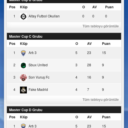
Pos
Klüp
O
AV
Puan
1
Altay Futbol Okulları
0
0
0
Tüm tabloyu görüntüle
Master Cup C Grubu
Pos
Klüp
O
AV
Puan
1
Artı 3
5
23
15
2
Sbux United
3
28
9
3
Son Vuruş Fc
4
16
9
4
Fake Madrid
4
7
9
Tüm tabloyu görüntüle
Master Cup D Grubu
Pos
Klüp
O
AV
Puan
1
Artı 3
5
23
15