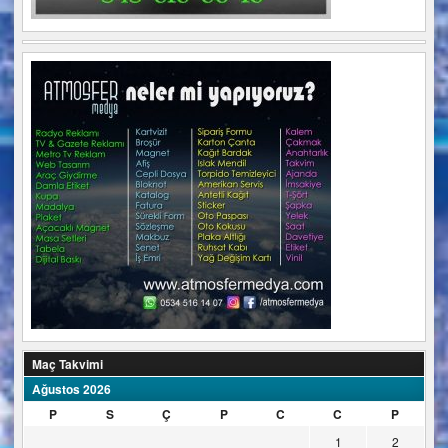
Maç Takvimi
Ağustos 2026
P
S
Ç
P
C
C
P
1
2