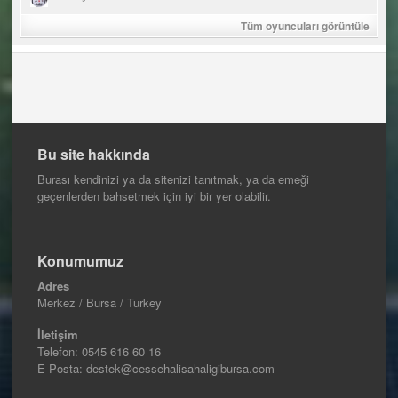
Tüm oyuncuları görüntüle
Bu site hakkında
Burası kendinizi ya da sitenizi tanıtmak, ya da emeği
geçenlerden bahsetmek için iyi bir yer olabilir.
Konumumuz
Adres
Merkez / Bursa / Turkey
İletişim
Telefon:
0545 616 60 16
E-Posta: destek@cessehalisahaligibursa.com