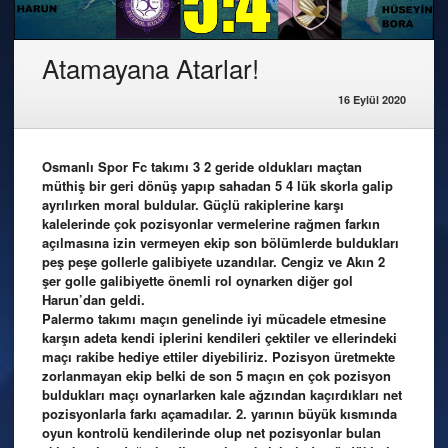
Atamayana Atarlar!
16 Eylül 2020
Osmanlı Spor Fc takımı 3 2 geride oldukları maçtan
müthiş bir geri dönüş yapıp sahadan 5 4 lük skorla galip
ayrılırken moral buldular. Güçlü rakiplerine karşı
kalelerinde çok pozisyonlar vermelerine rağmen farkın
açılmasına izin vermeyen ekip son bölümlerde buldukları
peş peşe gollerle galibiyete uzandılar. Cengiz ve Akın 2
şer golle galibiyette önemli rol oynarken diğer gol
Harun’dan geldi.
Palermo takımı maçın genelinde iyi mücadele etmesine
karşın adeta kendi iplerini kendileri çektiler ve ellerindeki
maçı rakibe hediye ettiler diyebiliriz. Pozisyon üretmekte
zorlanmayan ekip belki de son 5 maçın en çok pozisyon
buldukları maçı oynarlarken kale ağzından kaçırdıkları net
pozisyonlarla farkı açamadılar. 2. yarının büyük kısmında
oyun kontrolü kendilerinde olup net pozisyonlar bulan