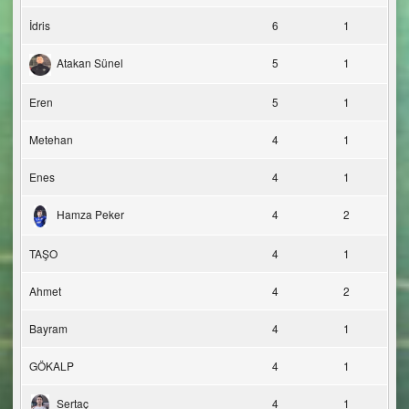
İdris
6
1
Atakan Sünel
5
1
Eren
5
1
Metehan
4
1
Enes
4
1
Hamza Peker
4
2
TAŞO
4
1
Ahmet
4
2
Bayram
4
1
GÖKALP
4
1
Sertaç
4
1