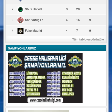
2
Sbux United
3
28
9
3
Son Vuruş Fc
4
16
9
4
Fake Madrid
4
7
9
Tüm tabloyu görüntüle
ŞAMPİYONLARIMIZ