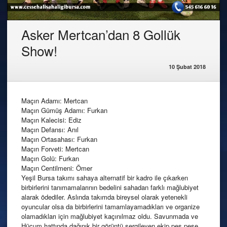
Asker Mertcan’dan 8 Gollük
Show!
10 Şubat 2018
Maçın Adamı: Mertcan
Maçın Gümüş Adamı: Furkan
Maçın Kalecisi: Ediz
Maçın Defansı: Anıl
Maçın Ortasahası: Furkan
Maçın Forveti: Mertcan
Maçın Golü: Furkan
Maçın Centilmeni: Ömer
Yeşil Bursa takımı sahaya alternatif bir kadro ile çıkarken
birbirlerini tanımamalarının bedelini sahadan farklı mağlubiyet
alarak ödediler. Aslında takımda bireysel olarak yetenekli
oyuncular olsa da birbirlerini tamamlayamadıkları ve organize
olamadıkları için mağlubiyet kaçınılmaz oldu. Savunmada ve
Hücum hattında dağınık bir görüntü sergileyen ekip peş peşe