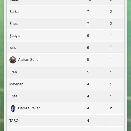
Berke
7
2
Enes
7
2
Şuayip
6
1
İdris
6
1
Atakan Sünel
5
1
Eren
5
1
Metehan
4
1
Enes
4
1
Hamza Peker
4
2
TAŞO
4
1