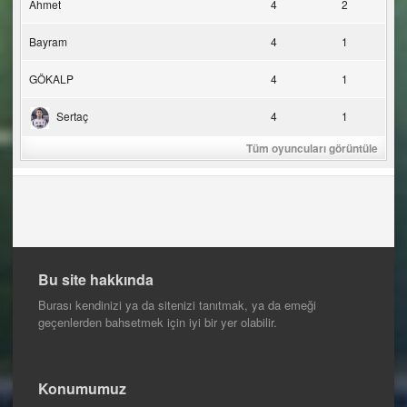
Ahmet
4
2
Bayram
4
1
GÖKALP
4
1
Sertaç
4
1
Tüm oyuncuları görüntüle
Bu site hakkında
Burası kendinizi ya da sitenizi tanıtmak, ya da emeği
geçenlerden bahsetmek için iyi bir yer olabilir.
Konumumuz