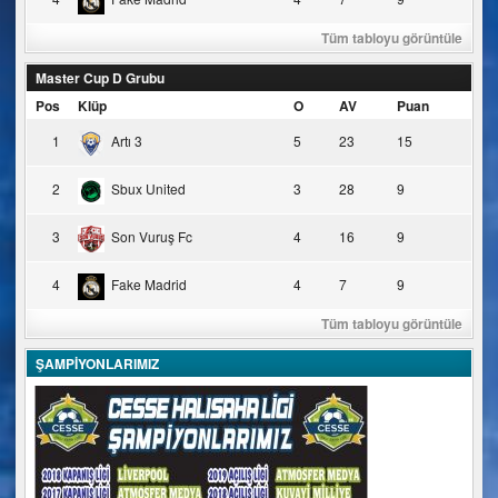
Tüm tabloyu görüntüle
Master Cup D Grubu
Pos
Klüp
O
AV
Puan
1
Artı 3
5
23
15
2
Sbux United
3
28
9
3
Son Vuruş Fc
4
16
9
4
Fake Madrid
4
7
9
Tüm tabloyu görüntüle
ŞAMPİYONLARIMIZ