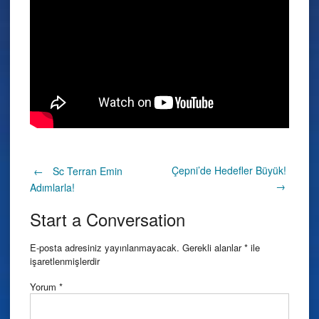
Post
Çepni’de Hedefler Büyük!
←
Sc Terran Emin
→
Adımlarla!
navigation
Start a Conversation
E-posta adresiniz yayınlanmayacak.
Gerekli alanlar
*
ile
işaretlenmişlerdir
Yorum
*