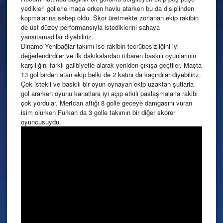
yedikleri gollerle maça erken havlu atarken bu da disiplinden
kopmalarına sebep oldu. Skor üretmekte zorlanan ekip rakibin
de üst düzey performansıyla istediklerini sahaya
yansıtamadılar diyebiliriz.
Dinamo Yenibağlar takımı ise rakibin tecrübesizliğini iyi
değerlendirdiler ve ilk dakikalardan itibaren baskılı oyunlarının
karşılığını farklı galibiyetle alarak yeniden çıkışa geçtiler. Maçta
13 gol birden atan ekip belki de 2 katını da kaçırdılar diyebiliriz.
Çok istekli ve baskılı bir oyun oynayan ekip uzaktan şutlarla
gol ararken oyunu kanatlara iyi açıp etkili paslaşmalarla rakibi
çok yordular. Mertcan attığı 8 golle geceye damgasını vuran
isim olurken Furkan da 3 golle takımın bir diğer skorer
oyuncusuydu.