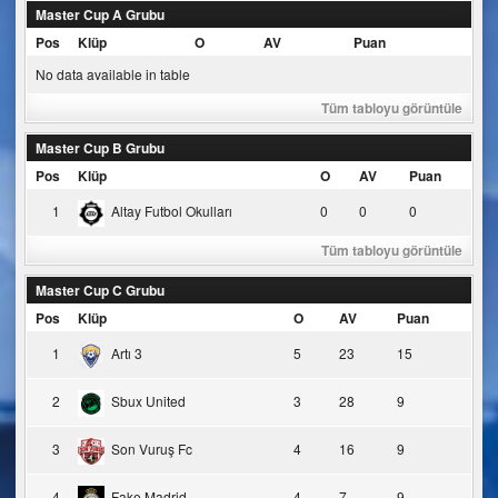
Master Cup A Grubu
Pos
Klüp
O
AV
Puan
No data available in table
Tüm tabloyu görüntüle
Master Cup B Grubu
Pos
Klüp
O
AV
Puan
1
Altay Futbol Okulları
0
0
0
Tüm tabloyu görüntüle
Master Cup C Grubu
Pos
Klüp
O
AV
Puan
1
Artı 3
5
23
15
2
Sbux United
3
28
9
3
Son Vuruş Fc
4
16
9
4
Fake Madrid
4
7
9