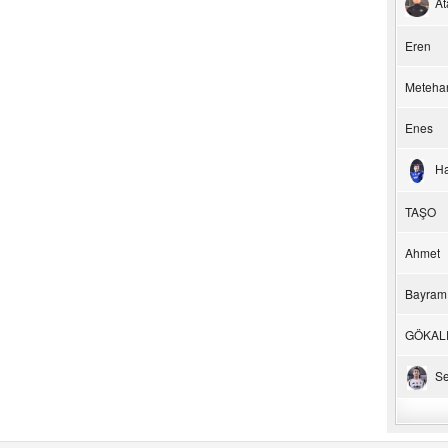
At
Eren
Meteha
Enes
H
TAŞO
Ahmet
Bayram
GÖKAL
Se