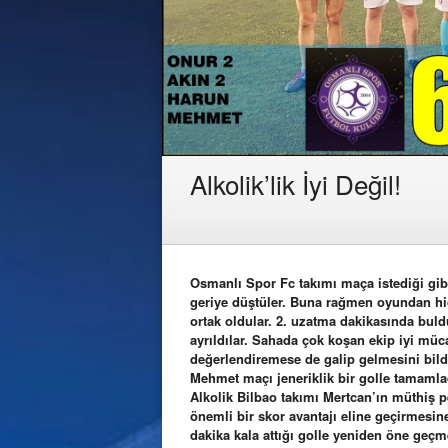
Alkolik’lik İyi Değil!
Osmanlı Spor Fc takımı maça istediği gib
geriye düştüler. Buna rağmen oyundan hi
ortak oldular. 2. uzatma dakikasında buld
ayrıldılar. Sahada çok koşan ekip iyi mü
değerlendiremese de galip gelmesini bild
Mehmet maçı jeneriklik bir golle tamamla
Alkolik Bilbao takımı Mertcan’ın müthiş 
önemli bir skor avantajı eline geçirmesi
dakika kala attığı golle yeniden öne ge