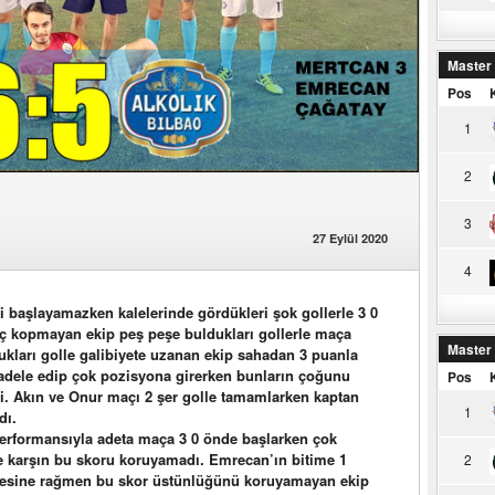
Master
Pos
1
2
3
27 Eylül 2020
4
i başlayamazken kalelerinde gördükleri şok gollerle 3 0
ç kopmayan ekip peş peşe buldukları gollerle maça
Master
ukları golle galibiyete uzanan ekip sahadan 3 puanla
cadele edip çok pozisyona girerken bunların çoğunu
Pos
i. Akın ve Onur maçı 2 şer golle tamamlarken kaptan
1
dı.
performansıyla adeta maça 3 0 önde başlarken çok
ne karşın bu skoru koruyamadı. Emrecan’ın bitime 1
2
çmesine rağmen bu skor üstünlüğünü koruyamayan ekip