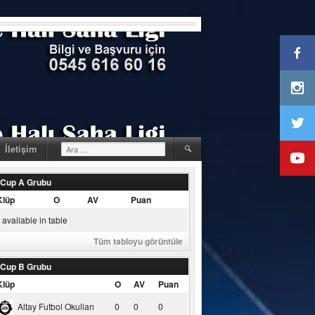
Arama:
İletişim
 Cup A Grubu
Klüp
O
AV
Puan
available in table
Tüm tabloyu görüntüle
 Cup B Grubu
Klüp
O
AV
Puan
Altay Futbol Okulları
0
0
0