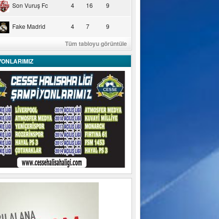
Son Vuruş Fc
4
16
9
Fake Madrid
4
7
9
Tüm tabloyu görüntüle
YONLARIMIZ