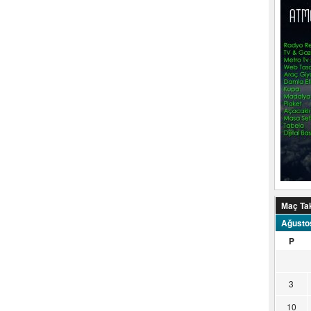
Maç Ta
Ağusto
P
3
10