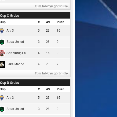
Tüm tabloyu görüntüle
 Cup C Grubu
Klüp
O
AV
Puan
Artı 3
5
23
15
Sbux United
3
28
9
Son Vuruş Fc
4
16
9
Fake Madrid
4
7
9
Tüm tabloyu görüntüle
 Cup D Grubu
Klüp
O
AV
Puan
Artı 3
5
23
15
Sbux United
3
28
9