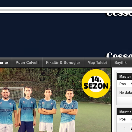
erler
Puan Cetveli
Fikstür & Sonuçlar
Maç Talebi
Bayilik
Master
Pos
No data 
Master
Pos
1