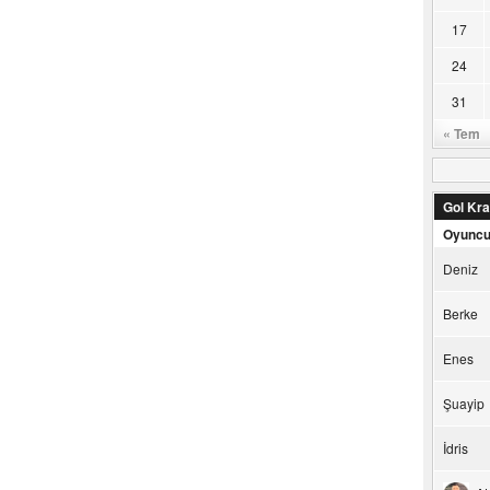
17
24
31
« Tem
Gol Kral
Oyunc
Deniz
Berke
Enes
Şuayip
İdris