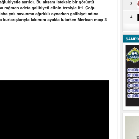
ğlubiyetle ayrıldı. Bu akşam isteksiz bir görüntü
3
 rağmen adeta galibiyeti elinin tersiyle itti. Çoğu
aha çok savunma ağırlıklı oynarken galibiyet adına
4
a kurtarışlarıyla takımını ayakta tutarken Mertcan maçı 3
ŞAMPİ