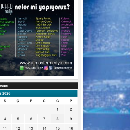
kvimi
s 2026
S
Ç
P
C
C
P
1
2
4
5
6
7
8
9
11
12
13
14
15
16