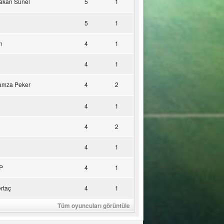
akan Sünel
5
1
5
1
n
4
1
4
1
amza Peker
4
2
4
1
4
2
4
1
P
4
1
rtaç
4
1
Tüm oyuncuları görüntüle