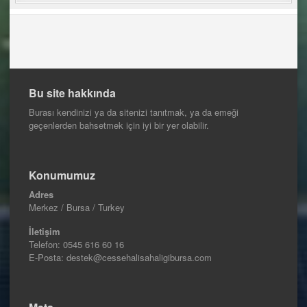
Bu site hakkında
Burası kendinizi ya da sitenizi tanıtmak, ya da emeği
geçenlerden bahsetmek için iyi bir yer olabilir.
Konumumuz
Adres
Merkez / Bursa / Turkey
İletişim
Telefon:
0545 616 60 16
E-Posta: destek@cessehalisahaligibursa.com