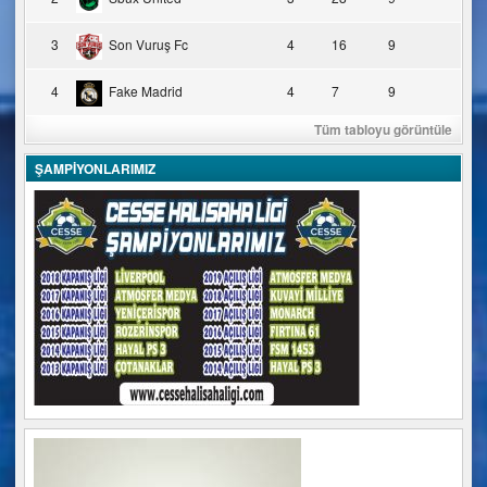
3
Son Vuruş Fc
4
16
9
4
Fake Madrid
4
7
9
Tüm tabloyu görüntüle
ŞAMPİYONLARIMIZ