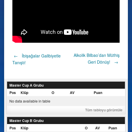
Post
Alkolik Bilbao’dan Müthiş
←
İbişağalar Galibiyetle
Geri Dönüş!
→
Tanıştı!
navigation
Master Cup A Grubu
Pos
Klüp
O
AV
Puan
No data available in table
Tüm tabloyu görüntüle
Master Cup B Grubu
Pos
Klüp
O
AV
Puan