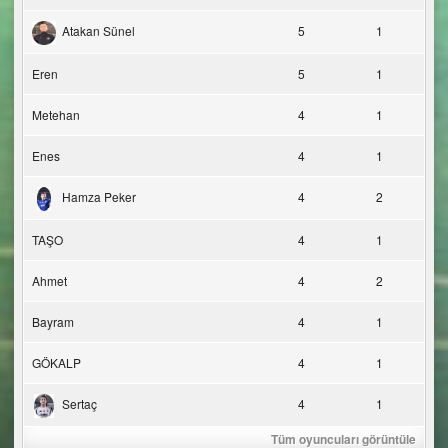
Atakan Sünel
5
1
Eren
5
1
Metehan
4
1
Enes
4
1
Hamza Peker
4
2
TAŞO
4
1
Ahmet
4
2
Bayram
4
1
GÖKALP
4
1
Sertaç
4
1
Tüm oyuncuları görüntüle