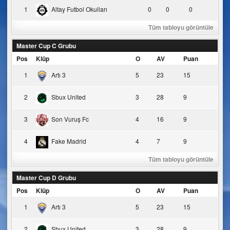
1
Altay Futbol Okulları
0
0
0
Tüm tabloyu görüntüle
Master Cup C Grubu
Pos
Klüp
O
AV
Puan
1
Artı 3
5
23
15
2
Sbux United
3
28
9
3
Son Vuruş Fc
4
16
9
4
Fake Madrid
4
7
9
Tüm tabloyu görüntüle
Master Cup D Grubu
Pos
Klüp
O
AV
Puan
1
Artı 3
5
23
15
2
Sbux United
3
28
9