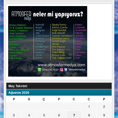
Maç Takvimi
Ağustos 2026
P
S
Ç
P
C
C
P
1
2
3
4
5
6
7
8
9