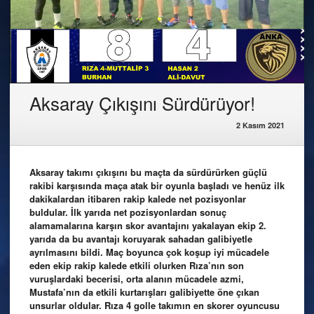
Aksaray Çıkışını Sürdürüyor!
2 Kasım 2021
Aksaray takımı çıkışını bu maçta da sürdürürken güçlü
rakibi karşısında maça atak bir oyunla başladı ve henüz ilk
dakikalardan itibaren rakip kalede net pozisyonlar
buldular. İlk yarıda net pozisyonlardan sonuç
alamamalarına karşın skor avantajını yakalayan ekip 2.
yarıda da bu avantajı koruyarak sahadan galibiyetle
ayrılmasını bildi. Maç boyunca çok koşup iyi mücadele
eden ekip rakip kalede etkili olurken Rıza’nın son
vuruşlardaki becerisi, orta alanın mücadele azmi,
Mustafa’nın da etkili kurtarışları galibiyette öne çıkan
unsurlar oldular. Rıza 4 golle takımın en skorer oyuncusu