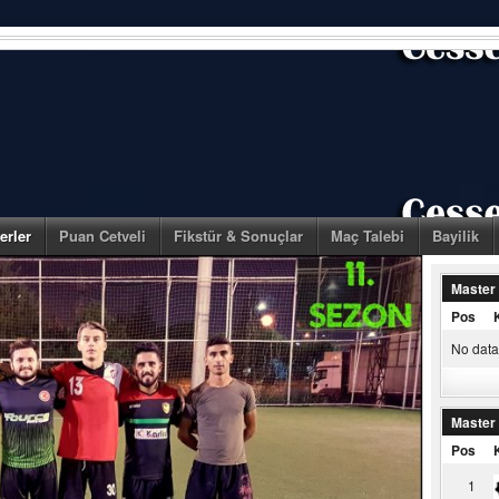
erler
Puan Cetveli
Fikstür & Sonuçlar
Maç Talebi
Bayilik
Master
Pos
No data 
Master
Pos
1