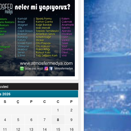
kvimi
s 2026
S
Ç
P
C
C
P
1
2
4
5
6
7
8
9
11
12
13
14
15
16