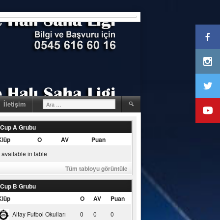
Arama:
İletişim
 Cup A Grubu
Klüp
O
AV
Puan
available in table
Tüm tabloyu görüntüle
 Cup B Grubu
Klüp
O
AV
Puan
Altay Futbol Okulları
0
0
0