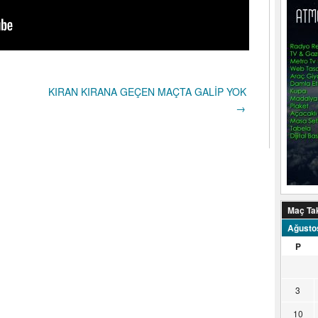
KIRAN KIRANA GEÇEN MAÇTA GALİP YOK
→
Maç Ta
Ağusto
P
3
10