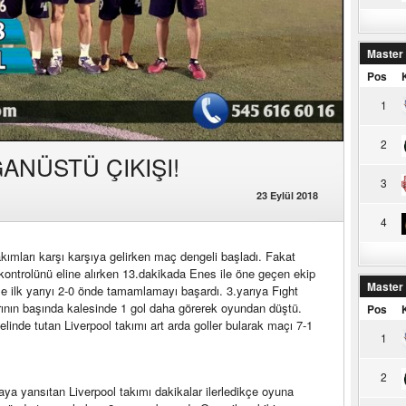
Master
Pos
1
2
ANÜSTÜ ÇIKIŞI!
3
23 Eylül 2018
4
kımları karşı karşıya gelirken maç dengeli başladı. Fakat
 kontrolünü eline alırken 13.dakikada Enes ile öne geçen ekip
Master
ile ilk yarıyı 2-0 önde tamamlamayı başardı. 3.yarıya Fıght
rının başında kalesinde 1 gol daha görerek oyundan düştü.
Pos
linde tutan Liverpool takımı art arda goller bularak maçı 7-1
1
2
aya yansıtan Liverpool takımı dakikalar ilerledikçe oyuna