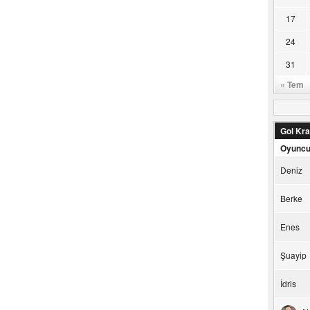
17
24
31
« Tem
Gol Kral
Oyunc
Deniz
Berke
Enes
Şuayip
İdris