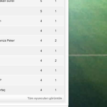
akan Sünel
5
1
5
1
n
4
1
4
1
amza Peker
4
2
4
1
4
2
4
1
P
4
1
rtaç
4
1
Tüm oyuncuları görüntüle