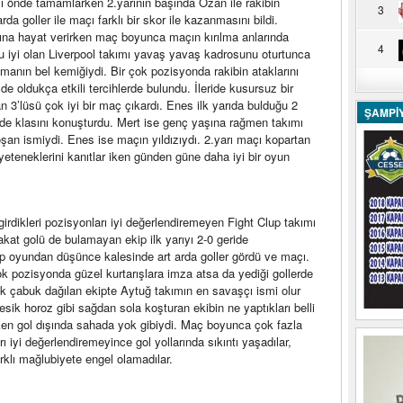
rıyı önde tamamlarken 2.yarının başında Ozan ile rakibin
3
a goller ile maçı farklı bir skor ile kazanmasını bildi.
mına hayat verirken maç boyunca maçın kırılma anlarında
4
su iyi olan Liverpool takımı yavaş yavaş kadrosunu oturtunca
manın bel kemiğiydi. Bir çok pozisyonda rakibin ataklarını
 oldukça etkili tercihlerde bulundu. İleride kusursuz bir
’lüsü çok iyi bir maç çıkardı. Enes ilk yarıda bulduğu 2
ŞAMPİ
de de klasını konuşturdu. Mert ise genç yaşına rağmen takımı
oşan ismiydi. Enes ise maçın yıldızıydı. 2.yarı maçı kopartan
ki yeteneklerini kanıtlar iken günden güne daha iyi bir oyun
irdikleri pozisyonları iyi değerlendiremeyen Fight Clup takımı
at golü de bulamayan ekip ilk yarıyı 2-0 geride
ip oyundan düşünce kalesinde art arda goller gördü ve maçı.
ok pozisyonda güzel kurtarışlara imza atsa da yediği gollerde
 çabuk dağılan ekipte Aytuğ takımın en savaşçı ismi olur
esik horoz gibi sağdan sola koşturan ekibin ne yaptıkları belli
rken gol dışında sahada yok gibiydi. Maç boyunca çok fazla
ı iyi değerlendiremeyince gol yollarında sıkıntı yaşadılar,
lı mağlubiyete engel olamadılar.