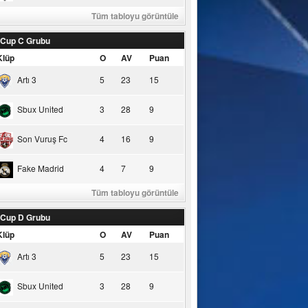
Tüm tabloyu görüntüle
 Cup C Grubu
Klüp
O
AV
Puan
Artı 3
5
23
15
Sbux United
3
28
9
Son Vuruş Fc
4
16
9
Fake Madrid
4
7
9
Tüm tabloyu görüntüle
 Cup D Grubu
Klüp
O
AV
Puan
Artı 3
5
23
15
Sbux United
3
28
9