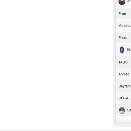
At
Eren
Meteha
Enes
H
TAŞO
Ahmet
Bayram
GÖKAL
Se