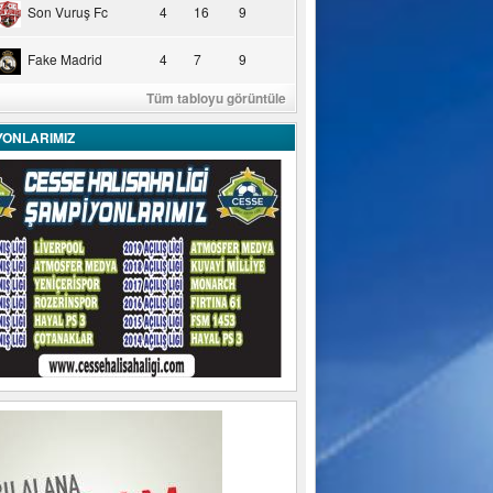
Son Vuruş Fc
4
16
9
Fake Madrid
4
7
9
Tüm tabloyu görüntüle
YONLARIMIZ