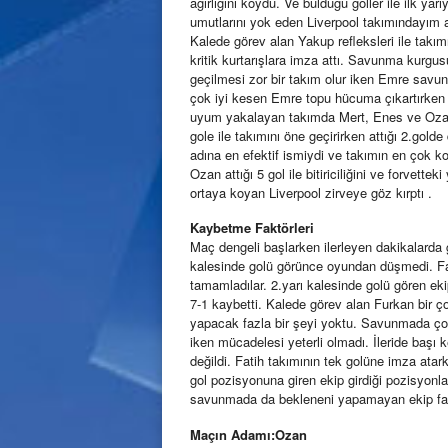
ağırlığını koydu. Ve bulduğu goller ile ilk ya
umutlarını yok eden Liverpool takımındayım ard
Kalede görev alan Yakup refleksleri ile takı
kritik kurtarışlara imza attı. Savunma kurgu
geçilmesi zor bir takım olur iken Emre savun
çok iyi kesen Emre topu hücuma çıkartırken de
uyum yakalayan takımda Mert, Enes ve Ozan 3
gole ile takımını öne geçirirken attığı 2.gol
adına en efektif ismiydi ve takımın en çok k
Ozan attığı 5 gol ile bitiriciliğini ve forvette
ortaya koyan Liverpool zirveye göz kırptı .
Kaybetme Faktörleri
Maç dengeli başlarken ilerleyen dakikalarda g
kalesinde golü görünce oyundan düşmedi. Fak
tamamladılar. 2.yarı kalesinde golü gören ek
7-1 kaybetti. Kalede görev alan Furkan bir ç
yapacak fazla bir şeyi yoktu. Savunmada çok
iken mücadelesi yeterli olmadı. İleride başı k
değildi. Fatih takımının tek golüne imza ata
gol pozisyonuna giren ekip girdiği pozisyonlar
savunmada da bekleneni yapamayan ekip fark
Maçın Adamı:Ozan