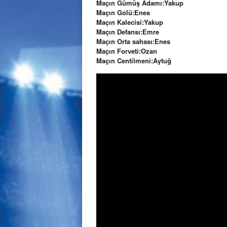
Maçın Gümüş Adamı:Yakup
Maçın Golü:Enes
Maçın Kalecisi:Yakup
Maçın Defansı:Emre
Maçın Orta sahası:Enes
Maçın Forveti:Ozan
Maçın Centilmeni:Aytuğ