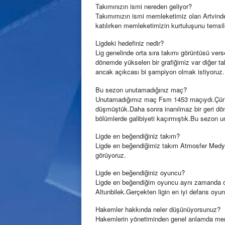
Takımınızın ismi nereden geliyor?
Takımımızın ismi memleketimiz olan Artvinden
katılırken memleketimizin kurtuluşunu temsil
Ligdeki hedefiniz nedir?
Lig genelinde orta sıra takımı görüntüsü vers
dönemde yükselen bir grafiğimiz var diğer tak
ancak açıkcası bi şampiyon olmak istiyoruz.
Bu sezon unutamadığınız maç?
Unutamadığımız maç Fsm 1453 maçıydı.Çünk
düşmüştük.Daha sonra inanılmaz bir geri dön
bölümlerde galibiyeti kaçırmıştık.Bu sezon
Ligde en beğendiğiniz takım?
Ligde en beğendiğimiz takım Atmosfer Medya
görüyoruz.
Ligde en beğendiğiniz oyuncu?
Ligde en beğendiğim oyuncu aynı zamanda 
Altunbilek.Gerçekten ligin en iyi defans oyunc
Hakemler hakkında neler düşünüyorsunuz?
Hakemlerin yönetiminden genel anlamda mem