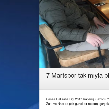
7 Martspor takımıyla pl
Cesse Halısaha Ligi 2017 Kapanış Sezonu Yı
Zeki ve Naci ile çok güzel bir röportaj gerçekl