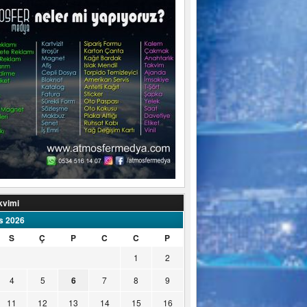
kvimi
s 2026
S
Ç
P
C
C
P
1
2
4
5
6
7
8
9
11
12
13
14
15
16