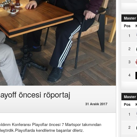
Master
Pos
1
2
3
4
ayoff öncesi röportaj
Master
31 Aralık 2017
Pos
1
ldırım Konferansı Playoflar öncesi 7 Martspor takımından
2
eştirdik.Playoflarda kendilerine başarılar dileriz.