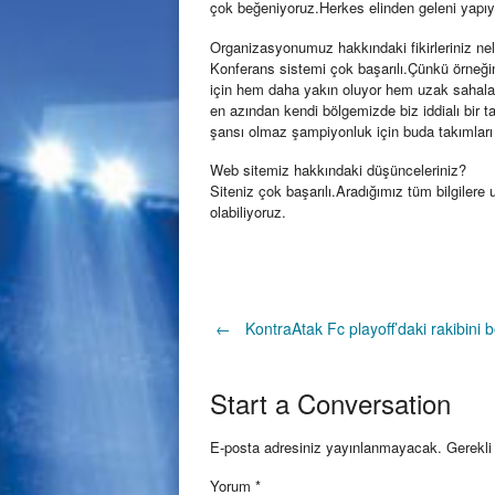
çok beğeniyoruz.Herkes elinden geleni yapıyo
Organizasyonumuz hakkındaki fikirleriniz ne
Konferans sistemi çok başarılı.Çünkü örneği
için hem daha yakın oluyor hem uzak sahalar
en azından kendi bölgemizde biz iddialı bir ta
şansı olmaz şampiyonluk için buda takımlar
Web sitemiz hakkındaki düşünceleriniz?
Siteniz çok başarılı.Aradığımız tüm bilgilere u
olabiliyoruz.
Post
←
KontraAtak Fc playoff’daki rakibini b
navigation
Start a Conversation
E-posta adresiniz yayınlanmayacak.
Gerekli
Yorum
*