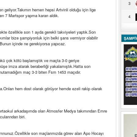
3
 geliyor.Takımın hemen hepsi Artvinli olduğu için lige
en 7 Martspor yapma kararı aldık.
4
ekte özellikle son 1 ayda gerekli takviyeleri yaptık.Son
ımlar bize şampiyonluk için belki şans vermiyor olabilir
ŞAMPİ
Bunun içinde ne gerekiyorsa yapıcaz.
ü çok kötü başlamıştık ve maçta 3-0 geriye
üşe imza atarak beraberliği yakalamıştık.Hatta son
 unutamadığım maç 3-3 biten Fsm 1453 maçıdır.
.Onları hem dost olarak görüyor hemde ezeli rakip olarak
ortaokul arkadaşımda olan Atmosfer Medya takımından Emre
ularından biri.
nunuz.Özellikle son maçlarımızda görev alan Apo Hocayı