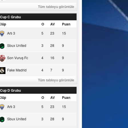
Tüm tabloyu görüntüle
 Cup C Grubu
Klüp
O
AV
Puan
Artı 3
5
23
15
Sbux United
3
28
9
Son Vuruş Fc
4
16
9
Fake Madrid
4
7
9
Tüm tabloyu görüntüle
 Cup D Grubu
Klüp
O
AV
Puan
Artı 3
5
23
15
Sbux United
3
28
9