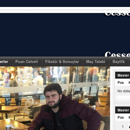
erler
Puan Cetveli
Fikstür & Sonuçlar
Maç Talebi
Bayilik
Master
Pos
No data 
Master
Pos
1