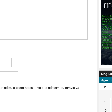
Maç Ta
Ağusto
P
in adım, e-posta adresim ve site adresim bu tarayıcıya
3
10