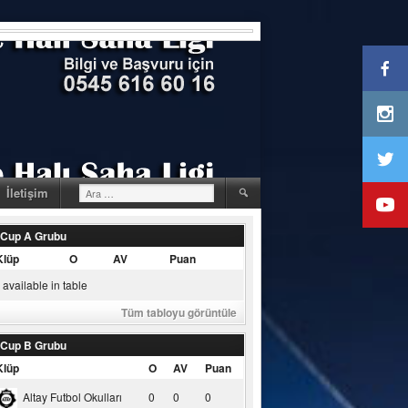
Arama:
İletişim
 Cup A Grubu
Klüp
O
AV
Puan
available in table
Tüm tabloyu görüntüle
 Cup B Grubu
Klüp
O
AV
Puan
Altay Futbol Okulları
0
0
0