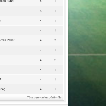
akan Sünel
5
1
5
1
n
4
1
4
1
amza Peker
4
2
4
1
4
2
4
1
P
4
1
rtaç
4
1
Tüm oyuncuları görüntüle