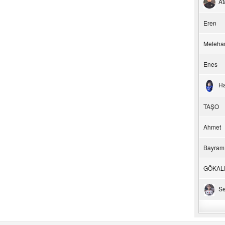
At
Eren
Meteha
Enes
H
TAŞO
Ahmet
Bayram
GÖKAL
Se