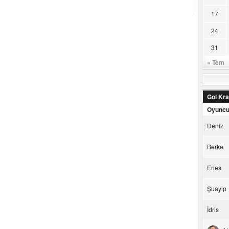
17
24
31
« Tem
Gol Kral
Oyunc
Deniz
Berke
Enes
Şuayip
İdris