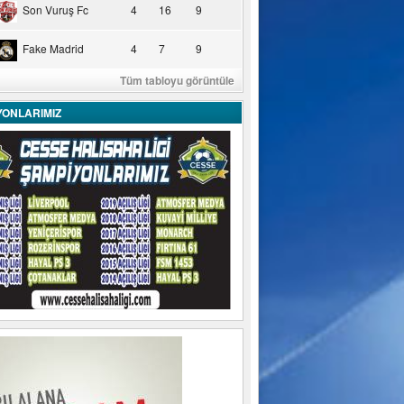
Son Vuruş Fc
4
16
9
Fake Madrid
4
7
9
Tüm tabloyu görüntüle
YONLARIMIZ