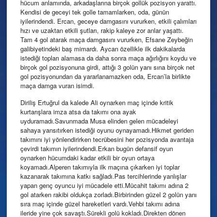
hücum anlamında, arkadaşlarına birçok gollük pozisyon yarattı.
Kendisi de geceyi tek golle tamamlarken, oda, günün
iyilerindendi. Ercan, geceye damgasını vururken, etkili çalımları
hızı ve uzaktan etkili şutları, rakip kaleye zor anlar yaşattı.
Tam 4 gol atarak maça damgasını vururken, Efsane Zeybeğin
galibiyetindeki baş mimardı. Aycan özellikle ilk dakikalarda
istediği topları alamasa da daha sonra maça ağırlığını koydu ve
birçok gol pozisyonuna girdi, attığı 3 golün yanı sına birçok net
gol pozisyonundan da yararlanamazken oda, Ercan’la birlikte
maça damga vuran isimdi.
Diriliş Ertuğrul da kalede Ali oynarken maç içinde kritik
kurtarışlara imza atsa da takımı ona ayak
uyduramadı.Savunmada Musa elinden gelen mücadeleyi
sahaya yansıtırken istediği oyunu oynayamadı.Hikmet geriden
takımını iyi yönlendirirken tecrübesini her pozisyonda avantaja
çevirdi takımın iyilerindendi.Erkan bugün defansif oyun
oynarken hücumdaki kadar etkili bir oyun ortaya
koyamadı.Alperen takımıyla ilk maçına çıkarken iyi toplar
kazanarak takımına katkı sağladı.Pas tercihlerinde yanlışlar
yapan genç oyuncu iyi mücadele etti.Mücahit takımı adına 2
gol atarken rakibi oldukça zorladı.Birbirinden güzel 2 golün yanı
sıra maç içinde güzel hareketleri vardı.Vehbi takımı adına
ileride yine çok savaştı.Sürekli golü kokladı.Direkten dönen