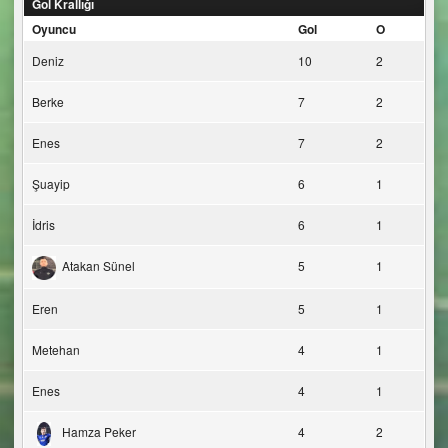
Gol Krallığı
Oyuncu
Gol
O
Deniz
10
2
Berke
7
2
Enes
7
2
Şuayip
6
1
İdris
6
1
Atakan Sünel
5
1
Eren
5
1
Metehan
4
1
Enes
4
1
Hamza Peker
4
2