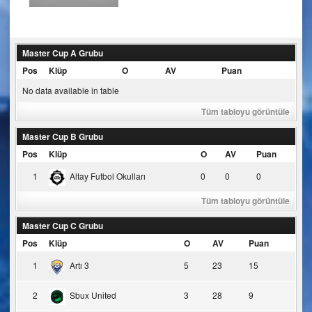
Master Cup A Grubu
Pos
Klüp
O
AV
Puan
No data available in table
Tüm tabloyu görüntüle
Master Cup B Grubu
Pos
Klüp
O
AV
Puan
1
Altay Futbol Okulları
0
0
0
Tüm tabloyu görüntüle
Master Cup C Grubu
Pos
Klüp
O
AV
Puan
1
Artı 3
5
23
15
2
Sbux United
3
28
9