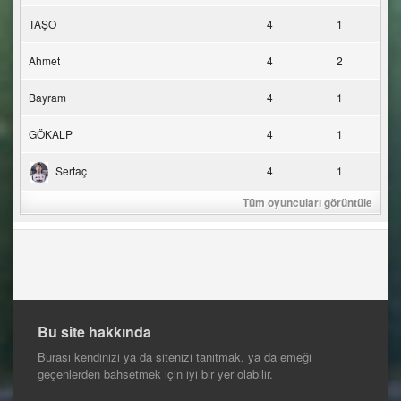
TAŞO
4
1
Ahmet
4
2
Bayram
4
1
GÖKALP
4
1
Sertaç
4
1
Tüm oyuncuları görüntüle
Bu site hakkında
Burası kendinizi ya da sitenizi tanıtmak, ya da emeği
geçenlerden bahsetmek için iyi bir yer olabilir.