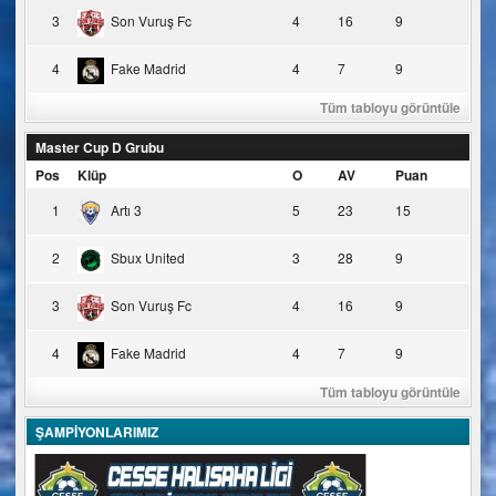
3
Son Vuruş Fc
4
16
9
4
Fake Madrid
4
7
9
Tüm tabloyu görüntüle
Master Cup D Grubu
Pos
Klüp
O
AV
Puan
1
Artı 3
5
23
15
2
Sbux United
3
28
9
3
Son Vuruş Fc
4
16
9
4
Fake Madrid
4
7
9
Tüm tabloyu görüntüle
ŞAMPİYONLARIMIZ