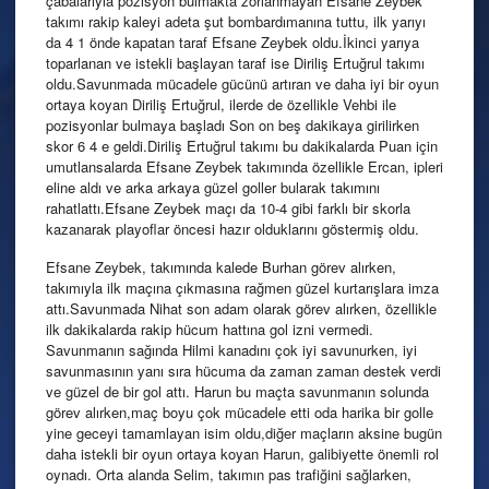
çabalarıyla pozisyon bulmakta zorlanmayan Efsane Zeybek
takımı rakip kaleyi adeta şut bombardımanına tuttu, ilk yarıyı
da 4 1 önde kapatan taraf Efsane Zeybek oldu.İkinci yarıya
toparlanan ve istekli başlayan taraf ise Diriliş Ertuğrul takımı
oldu.Savunmada mücadele gücünü artıran ve daha iyi bir oyun
ortaya koyan Diriliş Ertuğrul, ilerde de özellikle Vehbi ile
pozisyonlar bulmaya başladı Son on beş dakikaya girilirken
skor 6 4 e geldi.Diriliş Ertuğrul takımı bu dakikalarda Puan için
umutlansalarda Efsane Zeybek takımında özellikle Ercan, ipleri
eline aldı ve arka arkaya güzel goller bularak takımını
rahatlattı.Efsane Zeybek maçı da 10-4 gibi farklı bir skorla
kazanarak playoflar öncesi hazır olduklarını göstermiş oldu.
Efsane Zeybek, takımında kalede Burhan görev alırken,
takımıyla ilk maçına çıkmasına rağmen güzel kurtarışlara imza
attı.Savunmada Nihat son adam olarak görev alırken, özellikle
ilk dakikalarda rakip hücum hattına gol izni vermedi.
Savunmanın sağında Hilmi kanadını çok iyi savunurken, iyi
savunmasının yanı sıra hücuma da zaman zaman destek verdi
ve güzel de bir gol attı. Harun bu maçta savunmanın solunda
görev alırken,maç boyu çok mücadele etti oda harika bir golle
yine geceyi tamamlayan isim oldu,diğer maçların aksine bugün
daha istekli bir oyun ortaya koyan Harun, galibiyette önemli rol
oynadı. Orta alanda Selim, takımın pas trafiğini sağlarken,