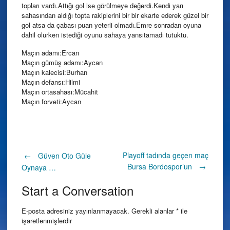
topları vardı.Attığı gol ise görülmeye değerdi.Kendi yarı
sahasından aldığı topta rakiplerini bir bir ekarte ederek güzel bir
gol atsa da çabası puan yeterli olmadı.Emre sonradan oyuna
dahil olurken istediği oyunu sahaya yansıtamadı tutuktu.
Maçın adamı:Ercan
Maçın gümüş adamı:Aycan
Maçın kalecisi:Burhan
Maçın defansı:Hilmi
Maçın ortasahası:Mücahit
Maçın forveti:Aycan
Post
Playoff tadında geçen maç
←
Güven Oto Güle
Bursa Bordospor’un
→
Oynaya …
navigation
Start a Conversation
E-posta adresiniz yayınlanmayacak.
Gerekli alanlar
*
ile
işaretlenmişlerdir