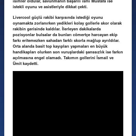
isimler oldular, savunmanın başarılı ismi Mustafa ise
istekli oyunu ve asistleriyle dikkat çekti.
Livercool güçlü rakibi karşısında istediği oyunu
oynamakta zorlanırken yedikleri kolay gollerle skor olarak
rakibin gerisinde kaldılar. İlerleyen dakikalarda
pozisyonlar bulsalar da bunları cömertçe harcayan ekip
farkı eritemezken sahadan farklı skorla mağlup ayrıldılar.
Orta alanda basit top kayıpları yapmaları en büyük
handikapları olurken son vuruşlardaki şanssızlık ise farkın
açılmasına engel olamadı. Takımın gollerini İsmail ve
Ümit kaydetti.