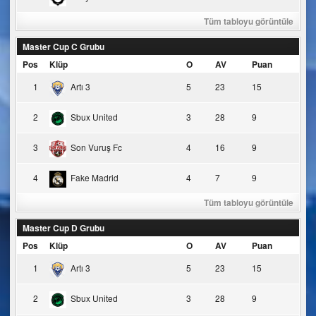
Tüm tabloyu görüntüle
Master Cup C Grubu
Pos
Klüp
O
AV
Puan
1
Artı 3
5
23
15
2
Sbux United
3
28
9
3
Son Vuruş Fc
4
16
9
4
Fake Madrid
4
7
9
Tüm tabloyu görüntüle
Master Cup D Grubu
Pos
Klüp
O
AV
Puan
1
Artı 3
5
23
15
2
Sbux United
3
28
9