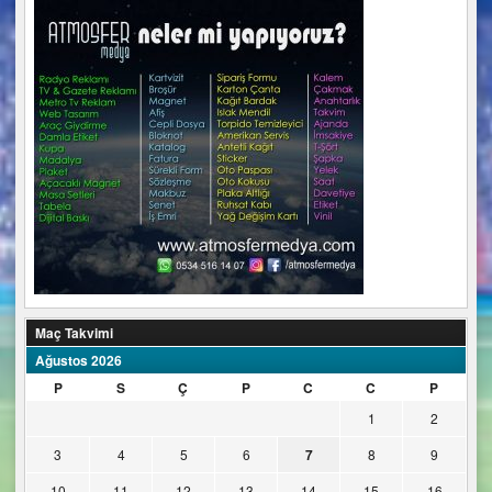
Maç Takvimi
Ağustos 2026
P
S
Ç
P
C
C
P
1
2
3
4
5
6
7
8
9
10
11
12
13
14
15
16