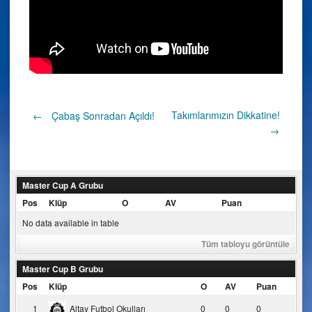
Post
Takımlarımızın Dikkatine!
←
Çabaş Sonradan Açıldı!
→
navigation
Master Cup A Grubu
Pos
Klüp
O
AV
Puan
No data available in table
Tüm tabloyu görüntüle
Master Cup B Grubu
Pos
Klüp
O
AV
Puan
1
Altay Futbol Okulları
0
0
0