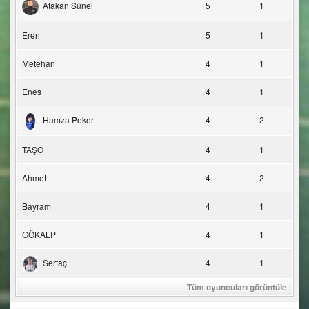
Atakan Sünel
5
1
Eren
5
1
Metehan
4
1
Enes
4
1
Hamza Peker
4
2
TAŞO
4
1
Ahmet
4
2
Bayram
4
1
GÖKALP
4
1
Sertaç
4
1
Tüm oyuncuları görüntüle