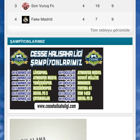
3
Son Vuruş Fc
4
16
9
4
Fake Madrid
4
7
9
Tüm tabloyu görüntüle
ŞAMPİYONLARIMIZ