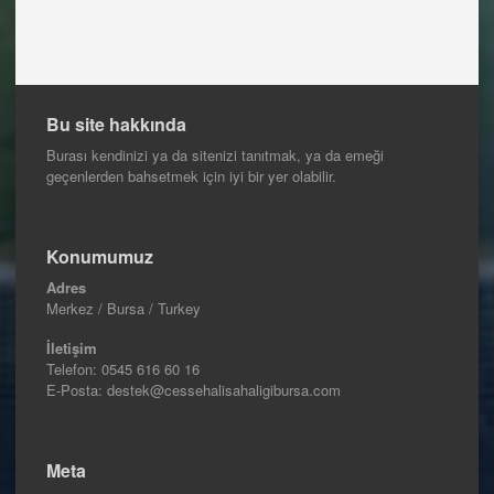
Bu site hakkında
Burası kendinizi ya da sitenizi tanıtmak, ya da emeği
geçenlerden bahsetmek için iyi bir yer olabilir.
Konumumuz
Adres
Merkez / Bursa / Turkey
İletişim
Telefon:
0545 616 60 16
E-Posta: destek@cessehalisahaligibursa.com
Meta