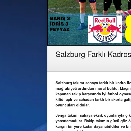
Salzburg Farklı Kadros
Salzburg takımı sahaya farklı bir kadro ile
mağlubiyeti ardından moral buldu. Maçı
kapanan rakip karşısında iyi futbol oynas
kilidi açtı ve sahadan farklı bir skorla gal
oyuncuları oldular.
Jenga takımı sahaya eksik oyunlarıyla çı
yansıtamadılar. Rakip takımın gücü göz ö
karşın bir yere kadar dayanabildiler ve b