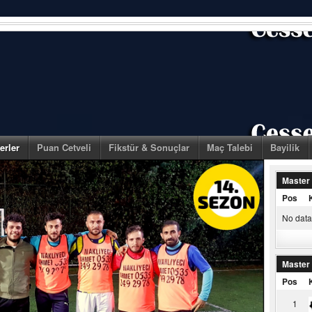
erler
Puan Cetveli
Fikstür & Sonuçlar
Maç Talebi
Bayilik
Master
Pos
No data 
Master
Pos
1