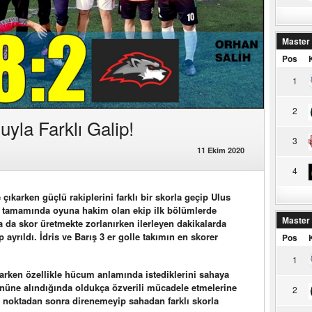
Master
Pos
1
2
uyla Farklı Galip!
3
11 Ekim 2020
4
 çıkarken güçlü rakiplerini farklı bir skorla geçip Ulus
n tamamında oyuna hakim olan ekip ilk bölümlerde
Master
a da skor üretmekte zorlanırken ilerleyen dakikalarda
ip ayrıldı. İdris ve Barış 3 er golle takımın en skorer
Pos
1
karken özellikle hücum anlamında istediklerini sahaya
nüne alındığında oldukça özverili mücadele etmelerine
2
ir noktadan sonra direnemeyip sahadan farklı skorla