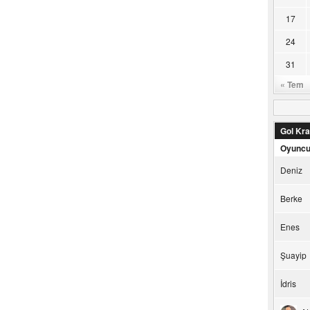
17
24
31
« Tem
Gol Kral
Oyunc
Deniz
Berke
Enes
Şuayip
İdris