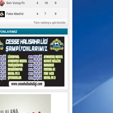
Son Vuruş Fc
4
16
9
Fake Madrid
4
7
9
Tüm tabloyu görüntüle
YONLARIMIZ