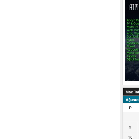
Maç Ta
Ağusto
P
3
10