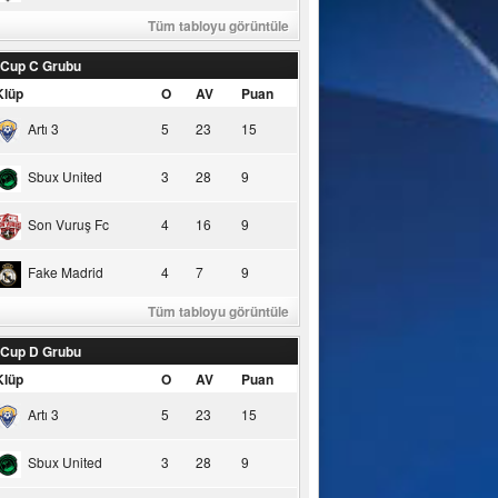
Tüm tabloyu görüntüle
 Cup C Grubu
Klüp
O
AV
Puan
Artı 3
5
23
15
Sbux United
3
28
9
Son Vuruş Fc
4
16
9
Fake Madrid
4
7
9
Tüm tabloyu görüntüle
 Cup D Grubu
Klüp
O
AV
Puan
Artı 3
5
23
15
Sbux United
3
28
9