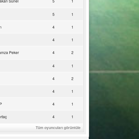
akan Sünel
5
1
5
1
n
4
1
4
1
amza Peker
4
2
4
1
4
2
4
1
P
4
1
rtaç
4
1
Tüm oyuncuları görüntüle