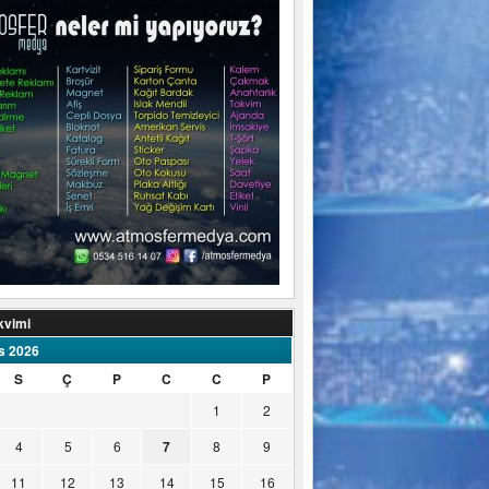
kvimi
s 2026
S
Ç
P
C
C
P
1
2
4
5
6
7
8
9
11
12
13
14
15
16