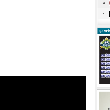
3
4
ŞAMPİ