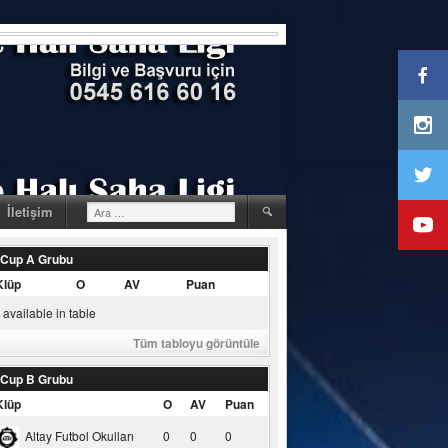
Arama:
İletişim
 Cup A Grubu
Klüp
O
AV
Puan
available in table
Tüm tabloyu görüntüle
 Cup B Grubu
Klüp
O
AV
Puan
Altay Futbol Okulları
0
0
0