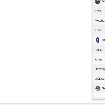
At
Eren
Meteha
Enes
H
TAŞO
Ahmet
Bayram
GÖKAL
Se