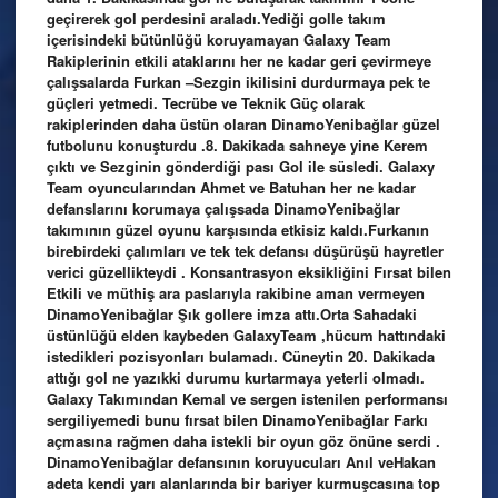
geçirerek gol perdesini araladı.Yediği golle takım
içerisindeki bütünlüğü koruyamayan Galaxy Team
Rakiplerinin etkili ataklarını her ne kadar geri çevirmeye
çalışsalarda Furkan –Sezgin ikilisini durdurmaya pek te
güçleri yetmedi. Tecrübe ve Teknik Güç olarak
rakiplerinden daha üstün olaran DinamoYenibağlar güzel
futbolunu konuşturdu .8. Dakikada sahneye yine Kerem
çıktı ve Sezginin gönderdiği pası Gol ile süsledi. Galaxy
Team oyuncularından Ahmet ve Batuhan her ne kadar
defanslarını korumaya çalışsada DinamoYenibağlar
takımının güzel oyunu karşısında etkisiz kaldı.Furkanın
birebirdeki çalımları ve tek tek defansı düşürüşü hayretler
verici güzellikteydi . Konsantrasyon eksikliğini Fırsat bilen
Etkili ve müthiş ara paslarıyla rakibine aman vermeyen
DinamoYenibağlar Şık gollere imza attı.Orta Sahadaki
üstünlüğü elden kaybeden GalaxyTeam ,hücum hattındaki
istedikleri pozisyonları bulamadı. Cüneytin 20. Dakikada
attığı gol ne yazıkki durumu kurtarmaya yeterli olmadı.
Galaxy Takımından Kemal ve sergen istenilen performansı
sergiliyemedi bunu fırsat bilen DinamoYenibağlar Farkı
açmasına rağmen daha istekli bir oyun göz önüne serdi .
DinamoYenibağlar defansının koruyucuları Anıl veHakan
adeta kendi yarı alanlarında bir bariyer kurmuşcasına top