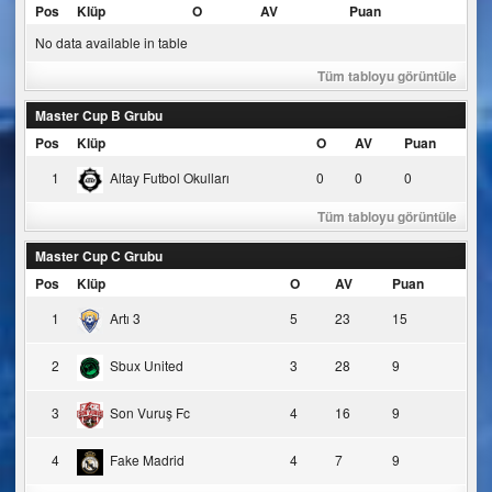
Pos
Klüp
O
AV
Puan
No data available in table
Tüm tabloyu görüntüle
Master Cup B Grubu
Pos
Klüp
O
AV
Puan
1
Altay Futbol Okulları
0
0
0
Tüm tabloyu görüntüle
Master Cup C Grubu
Pos
Klüp
O
AV
Puan
1
Artı 3
5
23
15
2
Sbux United
3
28
9
3
Son Vuruş Fc
4
16
9
4
Fake Madrid
4
7
9