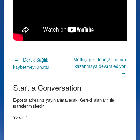
Post
Müthiş geri dönüş! Lasmax
←
Doruk Sağlık
kazanmaya devam ediyor
kaybetmeyi unuttu!
→
navigation
Start a Conversation
E-posta adresiniz yayınlanmayacak.
Gerekli alanlar
*
ile
işaretlenmişlerdir
Yorum
*