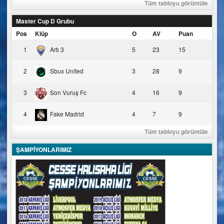
Tüm tabloyu görüntüle
Master Cup D Grubu
Pos
Klüp
O
AV
Puan
1
Artı 3
5
23
15
2
Sbux United
3
28
9
3
Son Vuruş Fc
4
16
9
4
Fake Madrid
4
7
9
Tüm tabloyu görüntüle
ŞAMPİYONLARIMIZ