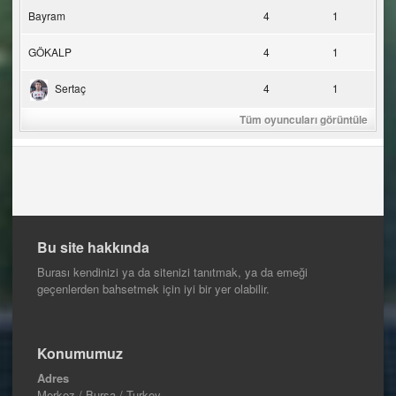
Bayram
4
1
GÖKALP
4
1
Sertaç
4
1
Tüm oyuncuları görüntüle
Bu site hakkında
Burası kendinizi ya da sitenizi tanıtmak, ya da emeği
geçenlerden bahsetmek için iyi bir yer olabilir.
Konumumuz
Adres
Merkez / Bursa / Turkey