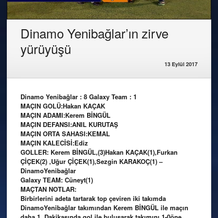
Dinamo Yenibağlar’ın zirve
yürüyüşü
13 Eylül 2017
Dinamo Yenibağlar : 8 Galaxy Team : 1
MAÇIN GOLÜ:Hakan KAÇAK
MAÇIN ADAMI:Kerem BİNGÜL
MAÇIN DEFANSI:ANIL KURUTAŞ
MAÇIN ORTA SAHASI:KEMAL
MAÇIN KALECİSİ:Ediz
GOLLER: Kerem BİNGÜL,(3)Hakan KAÇAK(1),Furkan
ÇİÇEK(2) ,Uğur ÇİÇEK(1),Sezgin KARAKOÇ(1) –
DinamoYenibağlar
Galaxy TEAM: Cüneyt(1)
MAÇTAN NOTLAR:
Birbirlerini adeta tartarak top çeviren iki takımda
DinamoYenibağlar takımından Kerem BİNGÜL ile maçın
daha 1. Dakikasında gol ile buluşarak takımını 1-0öne