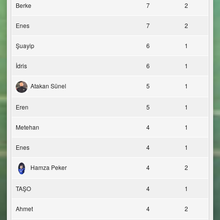
Berke
7
2
Enes
7
2
Şuayip
6
1
İdris
6
1
Atakan Sünel
5
1
Eren
5
1
Metehan
4
1
Enes
4
1
Hamza Peker
4
2
TAŞO
4
1
Ahmet
4
2