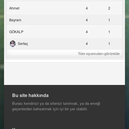
Ahmet
4
2
Bayram
4
1
GÖKALP
4
1
Sertaç
4
1
Tüm oyuncuları görüntüle
Bu site hakkında
Burası kendinizi ya da sitenizi tanıtmak, ya da emeği
geçenlerden bahsetmek için iyi bir yer olabilir.