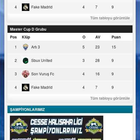
4
Fake Madrid
4
7
9
Tüm tabloyu görüntüle
Master Cup D Grubu
Pos
Klüp
O
AV
Puan
1
Artı 3
5
23
15
2
Sbux United
3
28
9
3
Son Vuruş Fc
4
16
9
4
Fake Madrid
4
7
9
Tüm tabloyu görüntüle
ŞAMPİYONLARIMIZ