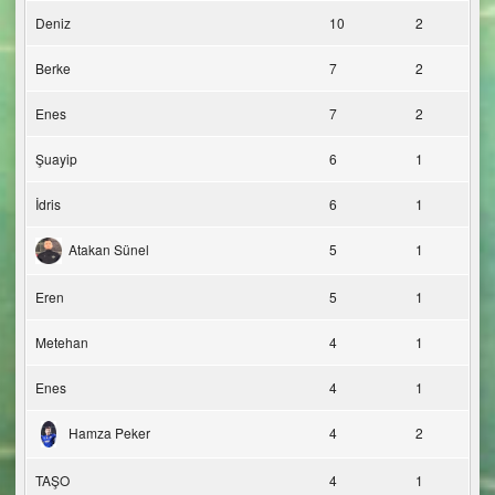
Deniz
10
2
Berke
7
2
Enes
7
2
Şuayip
6
1
İdris
6
1
Atakan Sünel
5
1
Eren
5
1
Metehan
4
1
Enes
4
1
Hamza Peker
4
2
TAŞO
4
1