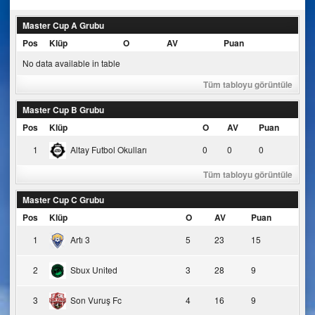
Master Cup A Grubu
Pos
Klüp
O
AV
Puan
No data available in table
Tüm tabloyu görüntüle
Master Cup B Grubu
Pos
Klüp
O
AV
Puan
1
Altay Futbol Okulları
0
0
0
Tüm tabloyu görüntüle
Master Cup C Grubu
Pos
Klüp
O
AV
Puan
1
Artı 3
5
23
15
2
Sbux United
3
28
9
3
Son Vuruş Fc
4
16
9