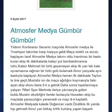
5 Eylül 2017
Atmosfer Medya Gümbür
Gümbür!
Yıldırım Konferansı Gecenin maçında Atmosfer medya ile
7martspor takımları karşı karşıya geldi.Maça istekli ve arzulu
başlayan taraf Atmosfer Medya takımı oldu.Inanılmaz bir baskı
kuran ekip ilk dakikalarda kaleyi şut bombardımanına
tuttu.Kaleci Mehmeti bir türlü geçemeyen ekip ilk yarı tek kale
oynamasına rağmen bir türlü golü bulamadı.Ikinci yarıyada aynı
baskıyla başlayan Atmosfer Medya hemen ilk dakikada Tayfun
la öne geçti.Mustafa nın da maça ağırlığını koymasıyla farkı
açan ekip skoru biara 5-0 a getirdi.Daha sonra toparlanmaya
çalışan 7Mart Spor Mertinde ileriye çıkmasıyla golleri
buldu.Muratın eksikliğini ileride fazlasıyla hisseden ekip bu
maçtada şanssızlığını yenemedi ve maçı 8-4 kaybetti.
Atmosfer Medyada kalede Doğancan vardı.Özellikle ilk yarıda
top gelmedi.Ikinci yarı birkaç kritik kurtarış yapan başarılı