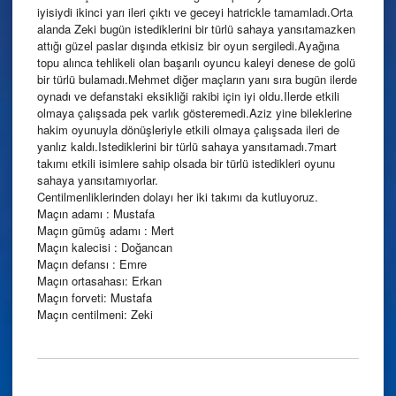
iyisiydi ikinci yarı ileri çıktı ve geceyi hatrickle tamamladı.Orta
alanda Zeki bugün istediklerini bir türlü sahaya yansıtamazken
attığı güzel paslar dışında etkisiz bir oyun sergiledi.Ayağına
topu alınca tehlikeli olan başarılı oyuncu kaleyi denese de golü
bir türlü bulamadı.Mehmet diğer maçların yanı sıra bugün ilerde
oynadı ve defanstaki eksikliği rakibi için iyi oldu.Ilerde etkili
olmaya çalışsada pek varlık gösteremedi.Aziz yine bileklerine
hakim oyunuyla dönüşleriyle etkili olmaya çalışsada ileri de
yanlız kaldı.Istediklerini bir türlü sahaya yansıtamadı.7mart
takımı etkili isimlere sahip olsada bir türlü istedikleri oyunu
sahaya yansıtamıyorlar.
Centilmenliklerinden dolayı her iki takımı da kutluyoruz.
Maçın adamı : Mustafa
Maçın gümüş adamı : Mert
Maçın kalecisi : Doğancan
Maçın defansı : Emre
Maçın ortasahası: Erkan
Maçın forveti: Mustafa
Maçın centilmeni: Zeki