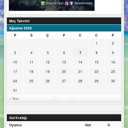
Maç Takvimi
Ağustos 2026
P
S
Ç
P
C
C
P
1
2
3
4
5
6
7
8
9
10
11
12
13
14
15
16
17
18
19
20
21
22
23
24
25
26
27
28
29
30
31
« Tem
Gol Krallığı
Oyuncu
Gol
O