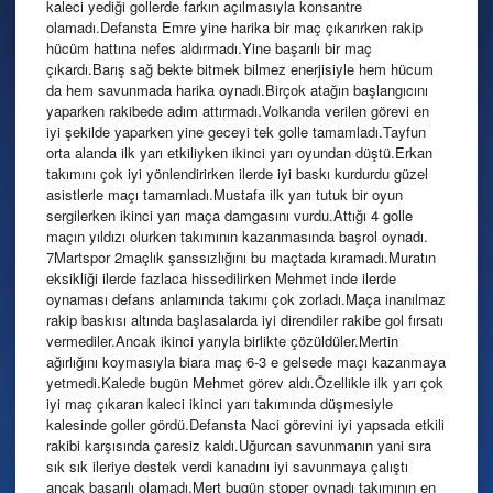
kaleci yediği gollerde farkın açılmasıyla konsantre
olamadı.Defansta Emre yine harika bir maç çıkarırken rakip
hücüm hattına nefes aldırmadı.Yine başarılı bir maç
çıkardı.Barış sağ bekte bitmek bilmez enerjisiyle hem hücum
da hem savunmada harika oynadı.Birçok atağın başlangıcını
yaparken rakibede adım attırmadı.Volkanda verilen görevi en
iyi şekilde yaparken yine geceyi tek golle tamamladı.Tayfun
orta alanda ilk yarı etkiliyken ikinci yarı oyundan düştü.Erkan
takımını çok iyi yönlendirirken ilerde iyi baskı kurdurdu güzel
asistlerle maçı tamamladı.Mustafa ilk yarı tutuk bir oyun
sergilerken ikinci yarı maça damgasını vurdu.Attığı 4 golle
maçın yıldızı olurken takımının kazanmasında başrol oynadı.
7Martspor 2maçlık şanssızlığını bu maçtada kıramadı.Muratın
eksikliği ilerde fazlaca hissedilirken Mehmet inde ilerde
oynaması defans anlamında takımı çok zorladı.Maça inanılmaz
rakip baskısı altında başlasalarda iyi direndiler rakibe gol fırsatı
vermediler.Ancak ikinci yarıyla birlikte çözüldüler.Mertin
ağırlığını koymasıyla biara maç 6-3 e gelsede maçı kazanmaya
yetmedi.Kalede bugün Mehmet görev aldı.Özellikle ilk yarı çok
iyi maç çıkaran kaleci ikinci yarı takımında düşmesiyle
kalesinde goller gördü.Defansta Naci görevini iyi yapsada etkili
rakibi karşısında çaresiz kaldı.Uğurcan savunmanın yani sıra
sık sık ileriye destek verdi kanadını iyi savunmaya çalıştı
ancak başarılı olamadı.Mert bugün stoper oynadı takımının en