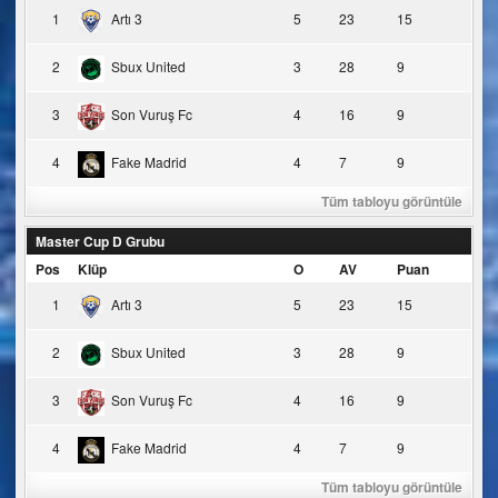
1
Artı 3
5
23
15
2
Sbux United
3
28
9
3
Son Vuruş Fc
4
16
9
4
Fake Madrid
4
7
9
Tüm tabloyu görüntüle
Master Cup D Grubu
Pos
Klüp
O
AV
Puan
1
Artı 3
5
23
15
2
Sbux United
3
28
9
3
Son Vuruş Fc
4
16
9
4
Fake Madrid
4
7
9
Tüm tabloyu görüntüle