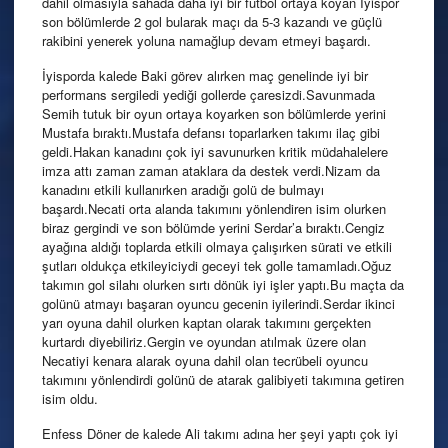
dahil olmasıyla sahada daha iyi bir futbol ortaya koyan İyispor
son bölümlerde 2 gol bularak maçı da 5-3 kazandı ve güçlü
rakibini yenerek yoluna namağlup devam etmeyi başardı.
İyisporda kalede Baki görev alırken maç genelinde iyi bir
performans sergiledi yediği gollerde çaresizdi.Savunmada
Semih tutuk bir oyun ortaya koyarken son bölümlerde yerini
Mustafa bıraktı.Mustafa defansı toparlarken takımı ilaç gibi
geldi.Hakan kanadını çok iyi savunurken kritik müdahalelere
imza attı zaman zaman ataklara da destek verdi.Nizam da
kanadını etkili kullanırken aradığı golü de bulmayı
başardı.Necati orta alanda takımını yönlendiren isim olurken
biraz gergindi ve son bölümde yerini Serdar’a bıraktı.Cengiz
ayağına aldığı toplarda etkili olmaya çalışırken sürati ve etkili
şutları oldukça etkileyiciydi geceyi tek golle tamamladı.Oğuz
takımın gol silahı olurken sırtı dönük iyi işler yaptı.Bu maçta da
golünü atmayı başaran oyuncu gecenin iyilerindi.Serdar ikinci
yarı oyuna dahil olurken kaptan olarak takımını gerçekten
kurtardı diyebiliriz.Gergin ve oyundan atılmak üzere olan
Necatiyi kenara alarak oyuna dahil olan tecrübeli oyuncu
takımını yönlendirdi golünü de atarak galibiyeti takımına getiren
isim oldu.
Enfess Döner de kalede Ali takımı adına her şeyi yaptı çok iyi