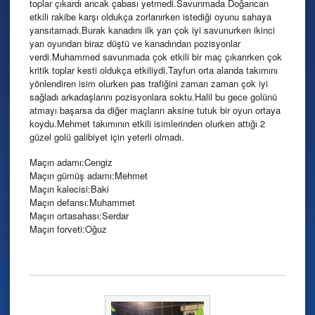
toplar çıkardı ancak çabası yetmedi.Savunmada Doğancan
etkili rakibe karşı oldukça zorlanırken istediği oyunu sahaya
yansıtamadı.Burak kanadını ilk yarı çok iyi savunurken ikinci
yarı oyundan biraz düştü ve kanadından pozisyonlar
verdi.Muhammed savunmada çok etkili bir maç çıkarırken çok
kritik toplar kesti oldukça etkiliydi.Tayfun orta alanda takımını
yönlendiren isim olurken pas trafiğini zaman zaman çok iyi
sağladı arkadaşlarını pozisyonlara soktu.Halil bu gece golünü
atmayı başarsa da diğer maçların aksine tutuk bir oyun ortaya
koydu.Mehmet takımının etkili isimlerinden olurken attığı 2
güzel golü galibiyet için yeterli olmadı.
Maçın adamı:Cengiz
Maçın gümüş adamı:Mehmet
Maçın kalecisi:Baki
Maçın defansı:Muhammet
Maçın ortasahası:Serdar
Maçın forveti:Oğuz