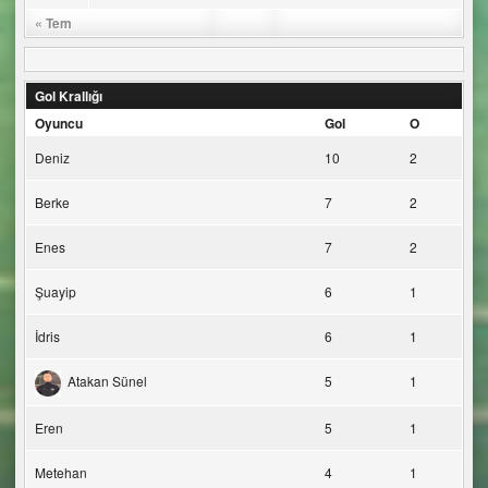
« Tem
Gol Krallığı
Oyuncu
Gol
O
Deniz
10
2
Berke
7
2
Enes
7
2
Şuayip
6
1
İdris
6
1
Atakan Sünel
5
1
Eren
5
1
Metehan
4
1