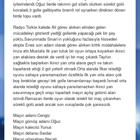
iyilerindendi.Oğuz ilerde takımın gol silahı olurken sürekli golü
kovaladı.3 golle galibiyette önemli rol oynarken direkten dönen
birde topu vardı.
Radyo Türkte kalede Ali görev alırken elinden gelen
mücadeleyi gösterdi yediği gollerde yapacağı pek bir şey
yoktu.Savunmada Sinan’ın yokluğunu fazlasıyla hisseden
ekipte Enes son adam olarak görev alırken kritik müdahalelere
imza attı.Mustafa ilk yarı tutuk bir oyun ortaya koyarken ikinci
yarı ataklara destek de verdi iyi bir maç çıkardı.Tayfun
sağbekte başlarken ikinci yarı orta alana geçti ve takım
toparlandı attığı 2 gol yeterli olmadı.Orta alanda İlker istediği
oyunu sahaya yansıtamazken özellikle ilk yarı orta alanı çok
boş bıraktılar geceyi tek golle tamamlamayı başardı.İsmail orta
alanda istediği oyunu sahaya yansıtamazken ikinci yarı
savunmaya geçti orayı toparladı maçın açılış golünü atan
isimdi.Ramazan ilerde oyun olarak istekli bir maç çıkarırken
sürekli golü aradı ancak son vuruşlarda çok şanssızdı.
Maçın adamı:Cengiz
Maçın gümüş adamı:Oğuz
Maçın kalecisi:Yunus
Maçın defansı:Serdar
Maçın ortasahası:Necati