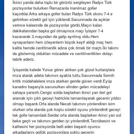
İkinci yarıda daha toplu bir görüntü sergileyen Radyo Türk
pozisyonlar bulurken Ramazanla inanılmaz goller
kaçırdılar.Arka arkaya goller bulan Radyo Türk skoru 7-4 e
getirirken sürekli gol için yüklendi.Savunmada da açıklar
verince kalesinde de pozisyonlar gördü.Maçın kalan
dakikalarından başka gol olmayınca maçı İyispor 7-4
kazanarak 3.maçından da galip ayrılmış oldu.Hem
oynayanların hem izleyenlerin büyük keyif aldığı maç hem
kalite hemde centilmenlik adına çok örnek bir maçtı.İki takımı
da göstermiş oldukları mücadele ve centilmenlikten dolayı
tebrik ederiz.
İyisporda kalede Yunus görev alırken çok güzel kurtarışlara
imza atarak adeta takımını ayakta tuttu.Savunmada Semih
kritik müdahalelere imza atarken geride güven verdi.Eyüp
kanadını başarıyla savunurken elinden gelen mücadeleyi
sahaya yansıttı.Cengiz solda başlarken ikinci yarı ileri gol
aramak için çıktı geceyi hatrickle tamamlayarak gecenin yıldızı
olmayı başardı.Orta alanda Necati takımını yönlendiren isim
olurken orta alanda çok koştu sürekli oyunu yönlendirdi geceyi
tek golle tamamladı.Serdar orta alanda başlarken ikinci yarı sol
beke geçti ve takımını geriden iyi yönlendirdi.Tecrübesini ve
kalitesini her pozisyonda belli eden başarılı oyuncu
arkadaşlarını gollük pozisyonlara soktu gecenin