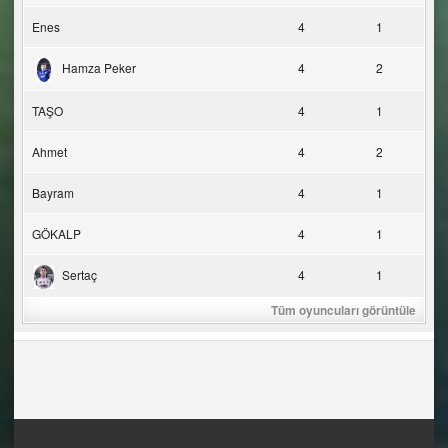
Enes
4
1
Hamza Peker
4
2
TAŞO
4
1
Ahmet
4
2
Bayram
4
1
GÖKALP
4
1
Sertaç
4
1
Tüm oyuncuları görüntüle