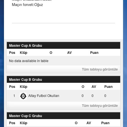
Maçın forveti:Oğuz
Master Cup A Grubu
Pos
Klüp
O
AV
Puan
No data available in table
Tüm tabloyu görüntüle
Master Cup B Grubu
Pos
Klüp
O
AV
Puan
1
Altay Futbol Okulları
0
0
0
Tüm tabloyu görüntüle
Master Cup C Grubu
Pos
Klüp
O
AV
Puan