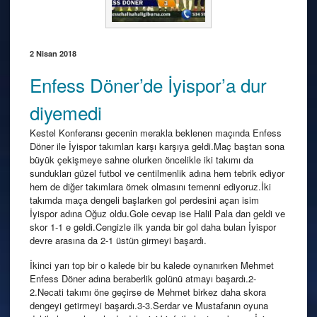
2 Nisan 2018
Enfess Döner’de İyispor’a dur
diyemedi
Kestel Konferansı gecenin merakla beklenen maçında Enfess
Döner ile İyispor takımları karşı karşıya geldi.Maç baştan sona
büyük çekişmeye sahne olurken öncelikle iki takımı da
sundukları güzel futbol ve centilmenlik adına hem tebrik ediyor
hem de diğer takımlara örnek olmasını temenni ediyoruz.İki
takımda maça dengeli başlarken gol perdesini açan isim
İyispor adına Oğuz oldu.Gole cevap ise Halil Pala dan geldi ve
skor 1-1 e geldi.Cengizle ilk yarıda bir gol daha bulan İyispor
devre arasına da 2-1 üstün girmeyi başardı.
İkinci yarı top bir o kalede bir bu kalede oynanırken Mehmet
Enfess Döner adına beraberlik golünü atmayı başardı.2-
2.Necati takımı öne geçirse de Mehmet birkez daha skora
dengeyi getirmeyi başardı.3-3.Serdar ve Mustafanın oyuna