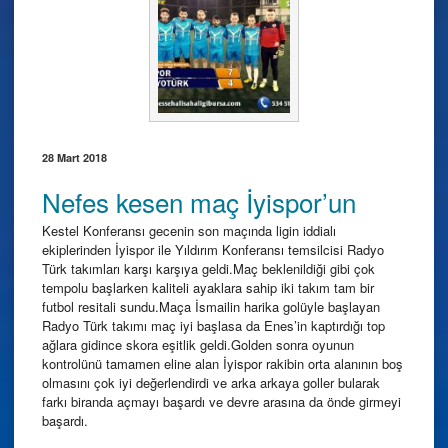
28 Mart 2018
Nefes kesen maç İyispor’un
Kestel Konferansı gecenin son maçında ligin iddialı
ekiplerinden İyispor ile Yıldırım Konferansı temsilcisi Radyo
Türk takımları karşı karşıya geldi.Maç beklenildiği gibi çok
tempolu başlarken kaliteli ayaklara sahip iki takım tam bir
futbol resitali sundu.Maça İsmailin harika golüyle başlayan
Radyo Türk takımı maç iyi başlasa da Enes’in kaptırdığı top
ağlara gidince skora eşitlik geldi.Golden sonra oyunun
kontrolünü tamamen eline alan İyispor rakibin orta alanının boş
olmasını çok iyi değerlendirdi ve arka arkaya goller bularak
farkı biranda açmayı başardı ve devre arasına da önde girmeyi
başardı.