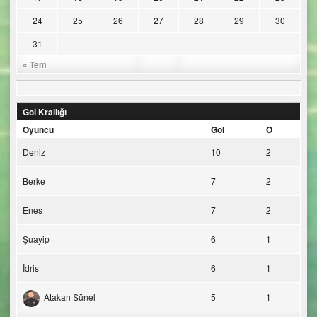
24
25
26
27
28
29
30
31
« Tem
Gol Krallığı
Oyuncu
Gol
O
Deniz
10
2
Berke
7
2
Enes
7
2
Şuayip
6
1
İdris
6
1
Atakan Sünel
5
1