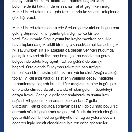
cezayı kesti ve takımı adına farkı açmayı başardı.Son
bölümlerde iki takımın da ortasahası rahat geçilirken maçı
Macır United takımı 13-1 gibi farklı skorla kazanarak rakiplerine
gözdağı verdi.
Macır United takımında kalede Serkan görev alırken bügun ona
çok iş düşmedi.İkinci yarıda çıkardığı harika bir top
vardı.Savunmada Özgür yerini hiç kaybetmezken özellikle
hava toplarında çok etkili bir maç çıkardı.Mahmut kanadını çok
iyi savunurken sık sık ataklara da destek verirken hücumda
genişlik kazandırdı.İbo maç boyu çok mücadele etti görev
bölgesinde adeta kuş uçurtmadı ve golünü de atmayı
başardı.Orta alanda Süleyman takımının pas trafiğini
üstlenirken bir maestro gibi takımını yönlendirdi.Ayağına aldığı
topları iyi kullandı yağtığı asistlerin yanında geceyi hatrickle
tamamlamayı başardı.İsmail diğer maçların aksine bugün pek
ön planda olmasa da orta alanda elinden gelen mücadeleyi
ortaya koydu.Geceyi 2 golle tamamlayarak takımına katkı
sağladı.Ali gecenin kahramanı olurken tam 7 golle
yıldızlaştı.Rakibi oldukça zorlayan başarılı golcü maç boyu hiç
durmadı sürekli golü aradı ve gol krallığında da iddialı olduğunu
gösterdi.Macır United bu galibiyetle namağlup yoluna devam
ederken ligde iddialı olacaklarını bir kez daha gösterdiler.