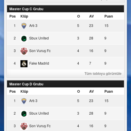
Master Cup C Grubu
Pos
Klüp
O
AV
Puan
1
Artı 3
5
23
15
2
Sbux United
3
28
9
3
Son Vuruş Fc
4
16
9
4
Fake Madrid
4
7
9
Tüm tabloyu görüntüle
Master Cup D Grubu
Pos
Klüp
O
AV
Puan
1
Artı 3
5
23
15
2
Sbux United
3
28
9
3
Son Vuruş Fc
4
16
9