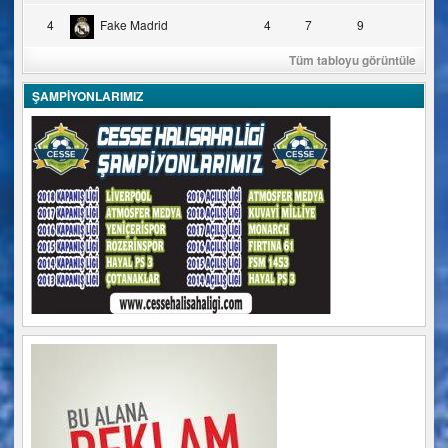
4
Fake Madrid
4
7
9
Tüm tabloyu görüntüle
ŞAMPİYONLARIMIZ