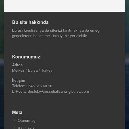
Bu site hakkında
Burası kendinizi ya da sitenizi tanıtmak, ya da emeği
geçenlerden bahsetmek için iyi bir yer olabilir.
Konumumuz
Adres
Merkez / Bursa / Turkey
İletişim
Telefon:
0545 616 60 16
E-Posta: destek@cessehalisahaligibursa.com
Meta
Oturum aç
Kayıt akışı