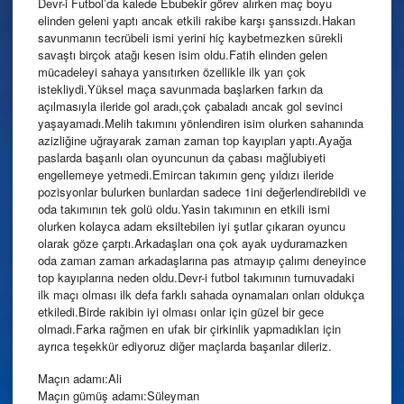
Devr-i Futbol’da kalede Ebubekir görev alırken maç boyu
elinden geleni yaptı ancak etkili rakibe karşı şanssızdı.Hakan
savunmanın tecrübeli ismi yerini hiç kaybetmezken sürekli
savaştı birçok atağı kesen isim oldu.Fatih elinden gelen
mücadeleyi sahaya yansıtırken özellikle ilk yarı çok
istekliydi.Yüksel maça savunmada başlarken farkın da
açılmasıyla ileride gol aradı,çok çabaladı ancak gol sevinci
yaşayamadı.Melih takımını yönlendiren isim olurken sahanında
azizliğine uğrayarak zaman zaman top kayıpları yaptı.Ayağa
paslarda başarılı olan oyuncunun da çabası mağlubiyeti
engellemeye yetmedi.Emircan takımın genç yıldızı ileride
pozisyonlar bulurken bunlardan sadece 1ini değerlendirebildi ve
oda takımının tek golü oldu.Yasin takımının en etkili ismi
olurken kolayca adam eksiltebilen iyi şutlar çıkaran oyuncu
olarak göze çarptı.Arkadaşları ona çok ayak uyduramazken
oda zaman zaman arkadaşlarına pas atmayıp çalımı deneyince
top kayıplarına neden oldu.Devr-i futbol takımının turnuvadaki
ilk maçı olması ilk defa farklı sahada oynamaları onları oldukça
etkiledi.Birde rakibin iyi olması onlar için güzel bir gece
olmadı.Farka rağmen en ufak bir çirkinlik yapmadıkları için
ayrıca teşekkür ediyoruz diğer maçlarda başarılar dileriz.
Maçın adamı:Ali
Maçın gümüş adamı:Süleyman