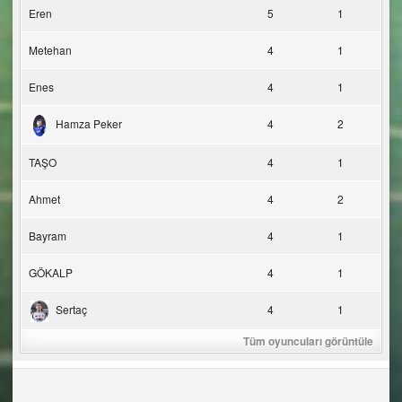
Eren
5
1
Metehan
4
1
Enes
4
1
Hamza Peker
4
2
TAŞO
4
1
Ahmet
4
2
Bayram
4
1
GÖKALP
4
1
Sertaç
4
1
Tüm oyuncuları görüntüle