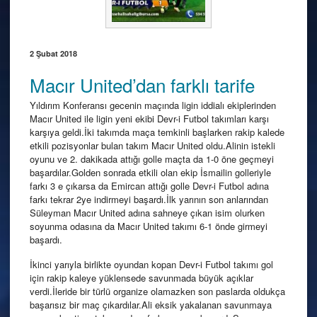
2 Şubat 2018
Macır United’dan farklı tarife
Yıldırım Konferansı gecenin maçında ligin iddialı ekiplerinden
Macır United ile ligin yeni ekibi Devr-i Futbol takımları karşı
karşıya geldi.İki takımda maça temkinli başlarken rakip kalede
etkili pozisyonlar bulan takım Macır United oldu.Alinin istekli
oyunu ve 2. dakikada attığı golle maçta da 1-0 öne geçmeyi
başardılar.Golden sonrada etkili olan ekip İsmailin golleriyle
farkı 3 e çıkarsa da Emircan attığı golle Devr-i Futbol adına
farkı tekrar 2ye indirmeyi başardı.İlk yarının son anlarından
Süleyman Macır United adına sahneye çıkan isim olurken
soyunma odasına da Macır United takımı 6-1 önde girmeyi
başardı.
İkinci yarıyla birlikte oyundan kopan Devr-i Futbol takımı gol
için rakip kaleye yüklensede savunmada büyük açıklar
verdi.İleride bir türlü organize olamazken son paslarda oldukça
başarısız bir maç çıkardılar.Ali eksik yakalanan savunmaya