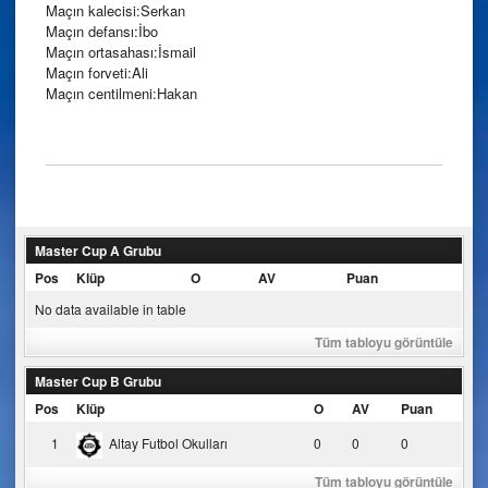
Maçın kalecisi:Serkan
Maçın defansı:İbo
Maçın ortasahası:İsmail
Maçın forveti:Ali
Maçın centilmeni:Hakan
Master Cup A Grubu
Pos
Klüp
O
AV
Puan
No data available in table
Tüm tabloyu görüntüle
Master Cup B Grubu
Pos
Klüp
O
AV
Puan
1
Altay Futbol Okulları
0
0
0
Tüm tabloyu görüntüle