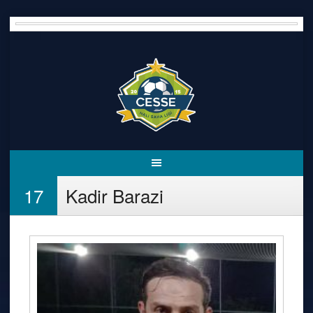
Skip
to
content
17
Kadir Barazi