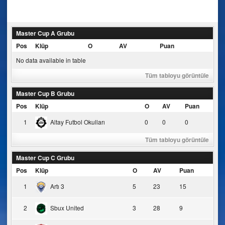
Master Cup A Grubu
Pos
Klüp
O
AV
Puan
No data available in table
Tüm tabloyu görüntüle
Master Cup B Grubu
Pos
Klüp
O
AV
Puan
1
Altay Futbol Okulları
0
0
0
Tüm tabloyu görüntüle
Master Cup C Grubu
Pos
Klüp
O
AV
Puan
1
Artı 3
5
23
15
2
Sbux United
3
28
9