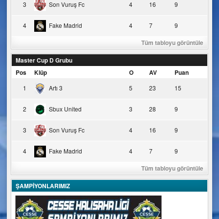
3
Son Vuruş Fc
4
16
9
4
Fake Madrid
4
7
9
Tüm tabloyu görüntüle
Master Cup D Grubu
Pos
Klüp
O
AV
Puan
1
Artı 3
5
23
15
2
Sbux United
3
28
9
3
Son Vuruş Fc
4
16
9
4
Fake Madrid
4
7
9
Tüm tabloyu görüntüle
ŞAMPİYONLARIMIZ