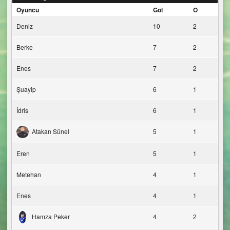
Oyuncu
Gol
O
Deniz
10
2
Berke
7
2
Enes
7
2
Şuayip
6
1
İdris
6
1
Atakan Sünel
5
1
Eren
5
1
Metehan
4
1
Enes
4
1
Hamza Peker
4
2