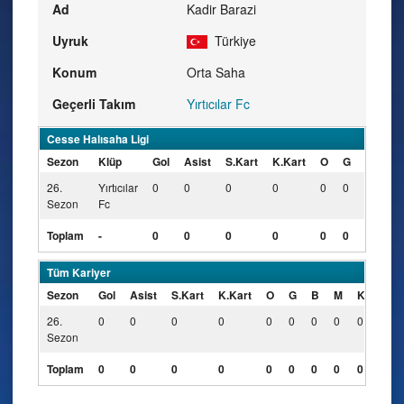
Ad
Kadir Barazi
Uyruk
Türkiye
Konum
Orta Saha
Geçerli Takım
Yırtıcılar Fc
Cesse Halısaha Ligi
Sezon
Klüp
Gol
Asist
S.Kart
K.Kart
O
G
B
M
26.
Yırtıcılar
0
0
0
0
0
0
0
0
Sezon
Fc
Toplam
-
0
0
0
0
0
0
0
0
Tüm Kariyer
Sezon
Gol
Asist
S.Kart
K.Kart
O
G
B
M
KK
26.
0
0
0
0
0
0
0
0
0
Sezon
Toplam
0
0
0
0
0
0
0
0
0