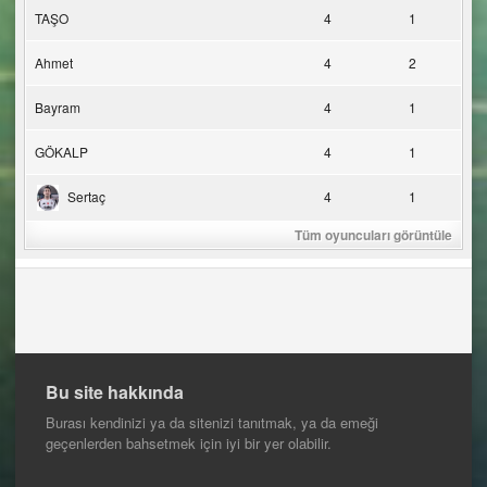
TAŞO
4
1
Ahmet
4
2
Bayram
4
1
GÖKALP
4
1
Sertaç
4
1
Tüm oyuncuları görüntüle
Bu site hakkında
Burası kendinizi ya da sitenizi tanıtmak, ya da emeği
geçenlerden bahsetmek için iyi bir yer olabilir.