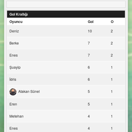
Gol Krallığı
Oyuncu
Gol
O
Deniz
10
2
Berke
7
2
Enes
7
2
Şuayip
6
1
İdris
6
1
Atakan Sünel
5
1
Eren
5
1
Metehan
4
1
Enes
4
1