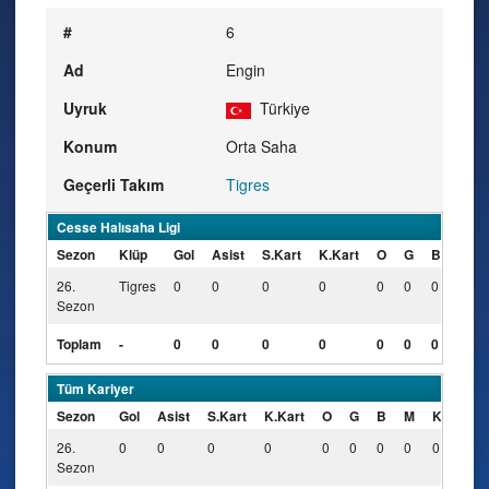
#
6
Ad
Engin
Uyruk
Türkiye
Konum
Orta Saha
Geçerli Takım
Tigres
Cesse Halısaha Ligi
Sezon
Klüp
Gol
Asist
S.Kart
K.Kart
O
G
B
M
26.
Tigres
0
0
0
0
0
0
0
0
Sezon
Toplam
-
0
0
0
0
0
0
0
0
Tüm Kariyer
Sezon
Gol
Asist
S.Kart
K.Kart
O
G
B
M
KK
26.
0
0
0
0
0
0
0
0
0
Sezon