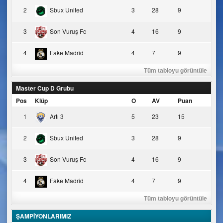
2
Sbux United
3
28
9
3
Son Vuruş Fc
4
16
9
4
Fake Madrid
4
7
9
Tüm tabloyu görüntüle
Master Cup D Grubu
Pos
Klüp
O
AV
Puan
1
Artı 3
5
23
15
2
Sbux United
3
28
9
3
Son Vuruş Fc
4
16
9
4
Fake Madrid
4
7
9
Tüm tabloyu görüntüle
ŞAMPİYONLARIMIZ