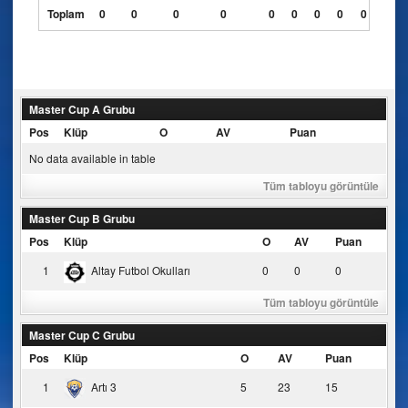
Toplam
0
0
0
0
0
0
0
0
0
Master Cup A Grubu
Pos
Klüp
O
AV
Puan
No data available in table
Tüm tabloyu görüntüle
Master Cup B Grubu
Pos
Klüp
O
AV
Puan
1
Altay Futbol Okulları
0
0
0
Tüm tabloyu görüntüle
Master Cup C Grubu
Pos
Klüp
O
AV
Puan
1
Artı 3
5
23
15