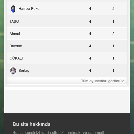
Hamza Peker
4
2
TAŞO
4
1
Ahmet
4
2
Bayram
4
1
GÖKALP
4
1
Sertaç
4
1
Tüm oyuncuları görüntüle
Bu site hakkında
Burası kendinizi ya da sitenizi tanıtmak, ya da emeği