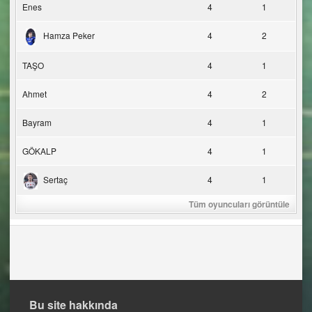
Enes
4
1
Hamza Peker
4
2
TAŞO
4
1
Ahmet
4
2
Bayram
4
1
GÖKALP
4
1
Sertaç
4
1
Tüm oyuncuları görüntüle
Bu site hakkında