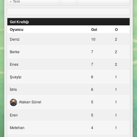
« Tem
Gol Krallığı
Oyuncu
Gol
O
Deniz
10
2
Berke
7
2
Enes
7
2
Şuayip
6
1
İdris
6
1
Atakan Sünel
5
1
Eren
5
1
Metehan
4
1