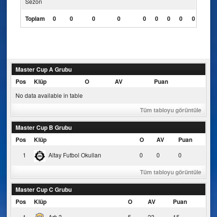
Sezon
Toplam
0
0
0
0
0
0
0
0
0
Master Cup A Grubu
Pos
Klüp
O
AV
Puan
No data available in table
Tüm tabloyu görüntüle
Master Cup B Grubu
Pos
Klüp
O
AV
Puan
1
Altay Futbol Okulları
0
0
0
Tüm tabloyu görüntüle
Master Cup C Grubu
Pos
Klüp
O
AV
Puan
1
Artı 3
5
23
15