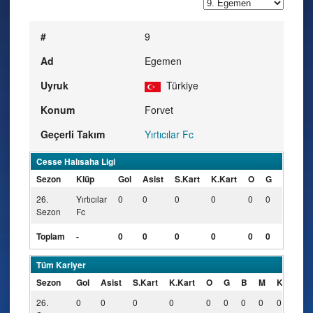
#
9
Ad
Egemen
Uyruk
Türkiye
Konum
Forvet
Geçerli Takım
Yırtıcılar Fc
Cesse Halısaha Ligi
Sezon
Klüp
Gol
Asist
S.Kart
K.Kart
O
G
B
M
26.
Yırtıcılar
0
0
0
0
0
0
0
0
Sezon
Fc
Toplam
-
0
0
0
0
0
0
0
0
Tüm Kariyer
Sezon
Gol
Asist
S.Kart
K.Kart
O
G
B
M
KK
26.
0
0
0
0
0
0
0
0
0