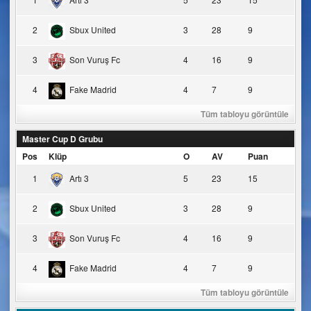
2
Sbux United
3
28
9
3
Son Vuruş Fc
4
16
9
4
Fake Madrid
4
7
9
Tüm tabloyu görüntüle
Master Cup D Grubu
Pos
Klüp
O
AV
Puan
1
Artı 3
5
23
15
2
Sbux United
3
28
9
3
Son Vuruş Fc
4
16
9
4
Fake Madrid
4
7
9
Tüm tabloyu görüntüle