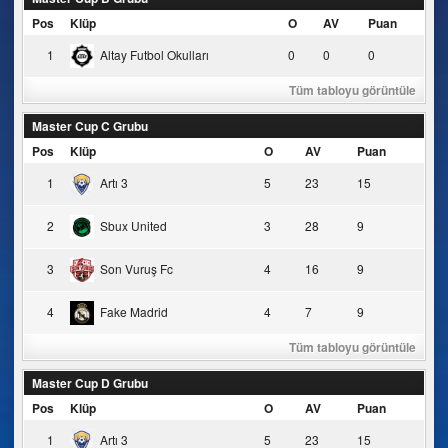
Pos
Klüp
O
AV
Puan
1
Altay Futbol Okulları
0
0
0
Tüm tabloyu görüntüle
Master Cup C Grubu
Pos
Klüp
O
AV
Puan
1
Artı 3
5
23
15
2
Sbux United
3
28
9
3
Son Vuruş Fc
4
16
9
4
Fake Madrid
4
7
9
Tüm tabloyu görüntüle
Master Cup D Grubu
Pos
Klüp
O
AV
Puan
1
Artı 3
5
23
15