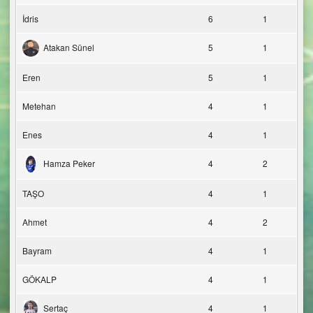
İdris
6
1
Atakan Sünel
5
1
Eren
5
1
Metehan
4
1
Enes
4
1
Hamza Peker
4
2
TAŞO
4
1
Ahmet
4
2
Bayram
4
1
GÖKALP
4
1
Sertaç
4
1