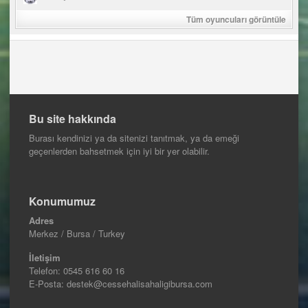
Tüm oyuncuları görüntüle
Bu site hakkında
Burası kendinizi ya da sitenizi tanıtmak, ya da emeği
geçenlerden bahsetmek için iyi bir yer olabilir.
Konumumuz
Adres
Merkez / Bursa / Turkey
İletişim
Telefon:
0545 616 60 16
E-Posta: destek@cessehalisahaligibursa.com