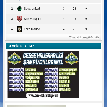
2
Sbux United
3
28
9
3
Son Vuruş Fc
4
16
9
4
Fake Madrid
4
7
9
Tüm tabloyu görüntüle
ŞAMPİYONLARIMIZ